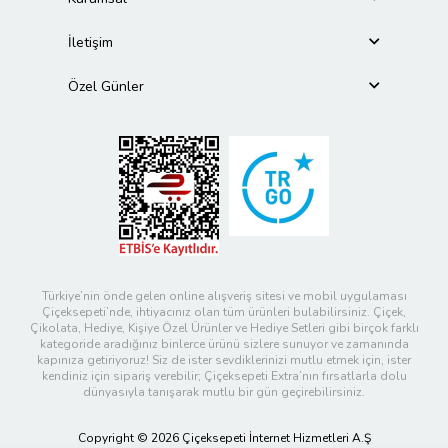
İletişim
Özel Günler
Türkiye’nin önde gelen online alışveriş sitesi ve mobil uygulaması
Çiçeksepeti’nde, ihtiyacınız olan tüm ürünleri bulabilirsiniz. Çiçek,
Çikolata, Hediye, Kişiye Özel Ürünler ve Hediye Setleri gibi birçok farklı
kategoride aradığınız binlerce ürünü sizlere sunuyor ve zamanında
kapınıza getiriyoruz! Siz de ister sevdiklerinizi mutlu etmek için, ister
kendiniz için sipariş verebilir; Çiçeksepeti Extra’nın fırsatlarla dolu
dünyasıyla tanışarak mutlu bir gün geçirebilirsiniz.
Copyright © 2026 Çiçeksepeti İnternet Hizmetleri A.Ş