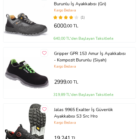
Burunlu İş Ayakkabısı (Gri)
• Tasarım: Ergonomik ve şık tasarım
Kargo Bedava
• Özellikler: Nefes alabilir iç astar, uzun süreli konfor ve koruma
(1)
Bu iş güvenliği ayakkabısı, inşaat, üretim, depolama ve daha birçok
6000
,00 TL
sektörde çalışanlar için idealdir. Gün boyu ayaklarınızda güvenli ve
rahat hissetmek istiyorsanız, hemen siparişinizi verin!
640,00 TL'den Başlayan Taksitlerle
Ürün Kodu:
kcm14198163
Gripper GPR 153 Amur İş Ayakkabısı
- Kompozit Burunlu (Siyah)
Kargo Bedava
2999
,00 TL
319,89 TL'den Başlayan Taksitlerle
Jalas 9965 Exalter İş Güvenlik
Ayakkabısı S3 Src Hro
Kargo Bedava
19.241
TL