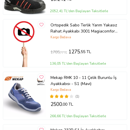
2052,41 TL'den Başlayan Taksitlerle
Ortopedik Sabo Terlik Yarım Yakasız
Rahat Ayakkabı 3001 Magiacomfort
(Lacivert)
Kargo Bedava
1275
,55 TL
1785
,77 TL
136,05 TL'den Başlayan Taksitlerle
Mekap RMK 10 - 11 Çelik Burunlu İş
Ayakkabısı - S1 (Mavi)
Kargo Bedava
(1)
2500
,00 TL
266,66 TL'den Başlayan Taksitlerle