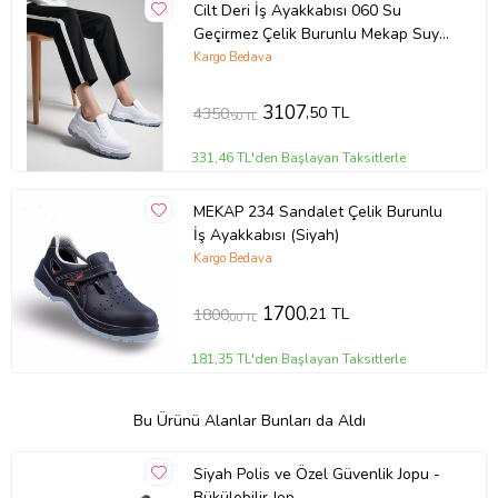
Cilt Deri İş Ayakkabısı 060 Su
Geçirmez Çelik Burunlu Mekap Suya
(Beyaz)
Kargo Bedava
3107
,50 TL
4350
,50 TL
331,46 TL'den Başlayan Taksitlerle
MEKAP 234 Sandalet Çelik Burunlu
İş Ayakkabısı (Siyah)
Kargo Bedava
1700
,21 TL
1800
,00 TL
181,35 TL'den Başlayan Taksitlerle
Bu Ürünü Alanlar Bunları da Aldı
Siyah Polis ve Özel Güvenlik Jopu -
Bükülebilir Jop