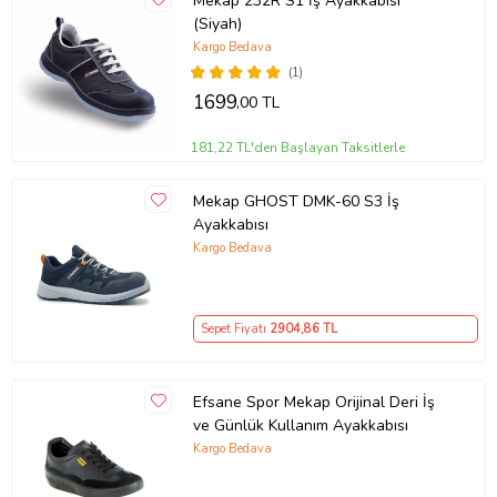
Mekap 232R S1 İş Ayakkabısı
(Siyah)
Kargo Bedava
(1)
1699
,00 TL
181,22 TL'den Başlayan Taksitlerle
Mekap GHOST DMK-60 S3 İş
Ayakkabısı
Kargo Bedava
Sepet Fiyatı
2904
,86 TL
Efsane Spor Mekap Orijinal Deri İş
ve Günlük Kullanım Ayakkabısı
Kargo Bedava