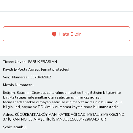
Hata Bildir
Ticaret Ünvanı: FARUK ERASLAN
Kayıtlı E-Posta Adresi:
[email protected]
Vergi Numarası: 3370402882
Mersis Numarası: -
İletişim: Satıcının Çiçeksepeti tarafından teyit edilmiş iletişim bilgileri ile
birlikte tacir/esnaf/sanatkar olan satıcılar için merkez adresi;
tacir/esnaf/sanatkar olmayan satıcılar için merkez adresinin bulunduğu il
bilgisi, ad, soyad ve T.C. kimlik numarası kayıt altında bulunmaktadır.
Adres: KÜÇÜKBAKKALKÖY MAH. KAYIŞDAĞI CAD. METAL IS MERKEZI NO:
37 İÇ KAPI NO: 35 ATAŞEHİR/ İSTANBUL 1500047296/341/TUR
Şehir: İstanbul