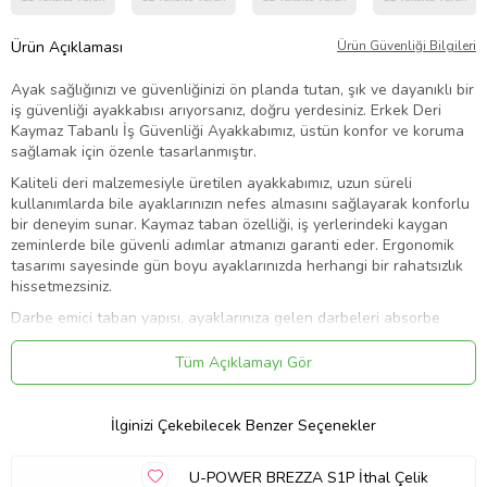
Ürün Açıklaması
Ürün Güvenliği Bilgileri
Ayak sağlığınızı ve güvenliğinizi ön planda tutan, şık ve dayanıklı bir
iş güvenliği ayakkabısı arıyorsanız, doğru yerdesiniz. Erkek Deri
Kaymaz Tabanlı İş Güvenliği Ayakkabımız, üstün konfor ve koruma
sağlamak için özenle tasarlanmıştır.
Kaliteli deri malzemesiyle üretilen ayakkabımız, uzun süreli
kullanımlarda bile ayaklarınızın nefes almasını sağlayarak konforlu
bir deneyim sunar. Kaymaz taban özelliği, iş yerlerindeki kaygan
zeminlerde bile güvenli adımlar atmanızı garanti eder. Ergonomik
tasarımı sayesinde gün boyu ayaklarınızda herhangi bir rahatsızlık
hissetmezsiniz.
Darbe emici taban yapısı, ayaklarınıza gelen darbeleri absorbe
ederek yorgunluğunuzu azaltır ve günün sonunda bile enerjik
hissetmenizi sağlar. Ayakkabımızın şık tasarımı, iş ortamında
Tüm Açıklamayı Gör
profesyonel bir görünüm sergilemenizi de sağlar; böylece hem
güvenliğinizden hem de şıklığınızdan ödün vermezsiniz.
İlginizi Çekebilecek Benzer Seçenekler
Teknik Özellikler:
• Malzeme: Yüksek kaliteli, dayanıklı deri
U-POWER BREZZA S1P İthal Çelik
• Taban: Kaymaz ve darbe emici kauçuk taban