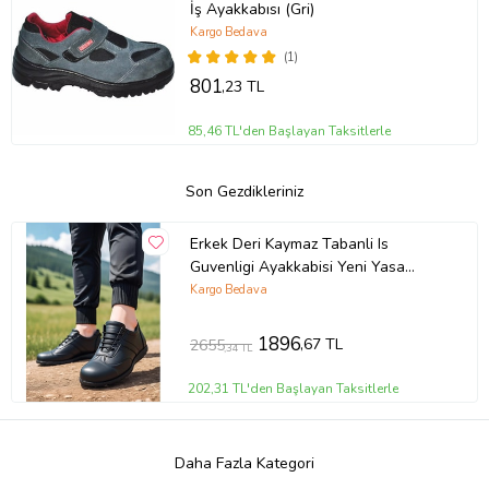
İş Ayakkabısı (Gri)
Kargo Bedava
(1)
801
,23 TL
85,46 TL'den Başlayan Taksitlerle
Son Gezdikleriniz
Erkek Deri Kaymaz Tabanli Is
Guvenligi Ayakkabisi Yeni Yasa
Ayakkabısı Taban Ayakkabı (Siyah)
Kargo Bedava
1896
,67 TL
2655
,34 TL
202,31 TL'den Başlayan Taksitlerle
Daha Fazla Kategori