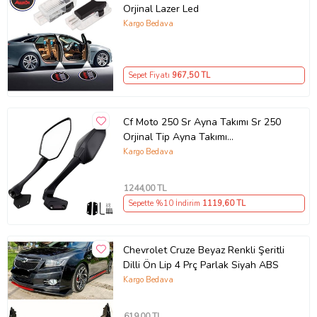
Orjinal Lazer Led
Kargo Bedava
Sepet Fiyatı
967
,50 TL
Cf Moto 250 Sr Ayna Takımı Sr 250
Orjinal Tip Ayna Takımı
Kaliteli_Supermoto (Renksiz)
Kargo Bedava
1244
,00 TL
Sepette %10 İndirim
1119
,60 TL
Chevrolet Cruze Beyaz Renkli Şeritli
Dilli Ön Lip 4 Prç Parlak Siyah ABS
Kargo Bedava
619
,00 TL