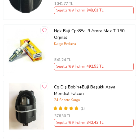
1041
,77 TL
Sepette %9 İndirim
948
,01 TL
Ngk Buji Cpr8Ea-9 Arora Max T 150
Orjinal
Kargo Bedava
541
,24 TL
Sepette %9 İndirim
492
,53 TL
Cg Dış Bobin+Buji Başlıklı Asya
Mondial Falcon
24 Saatte Kargo
(1)
376
,30 TL
Sepette %9 İndirim
342
,43 TL