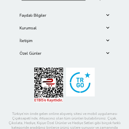
Faydalı Bilgiler
Kurumsal
İletişim
Özel Günler
Türkiye’nin önde gelen online alışveriş sitesi ve mobil uygulaması
Çiçeksepeti’nde, ihtiyacınız olan tüm ürünleri bulabilirsiniz. Çiçek,
Çikolata, Hediye, Kişiye Özel Ürünler ve Hediye Setleri gibi birçok farklı
kategoride aradığınız binlerce ürünü sizlere sunuyor ve zamanında