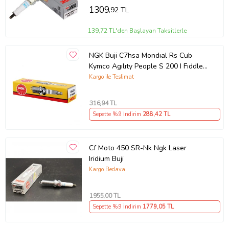
1309
,92 TL
139,72 TL'den Başlayan Taksitlerle
NGK Buji C7hsa Mondıal Rs Cub
Kymco Agılıty People S 200 I Fıddle Iı
Bws 125 Regal Raptor Bajaj Boxe
Kargo ile Teslimat
316
,94 TL
Sepette %9 İndirim
288
,42 TL
Cf Moto 450 SR-Nk Ngk Laser
Iridium Buji
Kargo Bedava
1955
,00 TL
Sepette %9 İndirim
1779
,05 TL