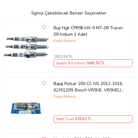
İlginizi Çekebilecek Benzer Seçenekler
Buji Ngk CPR9EAIX-9 MT-09 Tracer-
09 İridium 1 Adet
Kargo Bedava
1811
,54 TL
Sepette %9 İndirim
1648
,50 TL
Bajaj Pulsar 200 CC NS 2012-2016,
JG351209, Bosch VR5NE, VR5NEU
Buji Spark M12
Kargo Bedava
Sepet Fiyatı
539
,63 TL