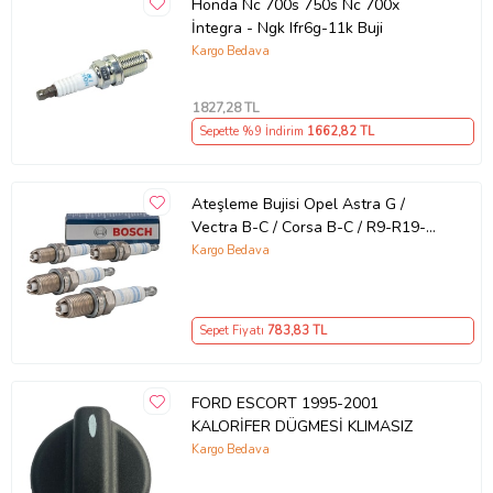
Honda Nc 700s 750s Nc 700x
İntegra - Ngk Ifr6g-11k Buji
Kargo Bedava
1827
,28 TL
Sepette %9 İndirim
1662
,82 TL
Ateşleme Bujisi Opel Astra G /
Vectra B-C / Corsa B-C / R9-R19-
Megane-Clio-Palio-Marea-106-206
Kargo Bedava
2 Tırnak 4’lü Takım
Sepet Fiyatı
783
,83 TL
FORD ESCORT 1995-2001
KALORİFER DÜGMESİ KLIMASIZ
Kargo Bedava