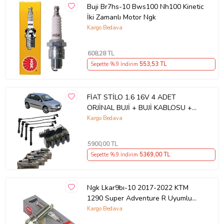
Buji Br7hs-10 Bws100 Nh100 Kinetic
İki Zamanlı Motor Ngk
Kargo Bedava
608
,28 TL
Sepette %9 İndirim
553
,53 TL
FİAT STİLO 1.6 16V 4 ADET
ORJİNAL BUJİ + BUJİ KABLOSU +
ATEŞLEME BOBİNİ
Kargo Bedava
5900
,00 TL
Sepette %9 İndirim
5369
,00 TL
Ngk Lkar9bı-10 2017-2022 KTM
1290 Super Adventure R Uyumlu
Buji Lazer İridyum Ti
Kargo Bedava