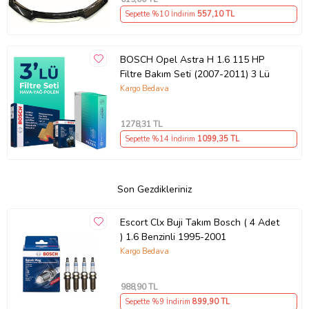
Sepette %10 İndirim
557
,10 TL
BOSCH Opel Astra H 1.6 115 HP
Filtre Bakım Seti (2007-2011) 3 Lü
Kargo Bedava
1278
,31 TL
Sepette %14 İndirim
1099
,35 TL
Son Gezdikleriniz
Escort Clx Buji Takım Bosch ( 4 Adet
) 1.6 Benzinli 1995-2001
Kargo Bedava
988
,90 TL
Sepette %9 İndirim
899
,90 TL