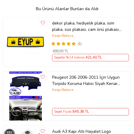
Bu Ürünü Alanlar Bunları da Aldı
dekor plaka, hediyelik plaka, isim
plaka, süs plakası, cam önü plakası,
tırcı plakası (Sarı-Siyah)
Kargo Bedava
(1)
490
,00 TL
Sepette %14 İndirim
421
,40 TL
Peugeot 206 2006-2011 İçin Uygun
Torpido Koruma Halısı Siyah Kenar
Renk Mavi
Kargo Bedava
Sepet Fiyatı
845
,38 TL
Audi A3 Kapı Altı Hayalet Logo