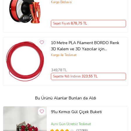
Kargo Bedava
Sepet Fiyatı
878
,75 TL
10 Metre PLA Filament BORDO Renk
3D Kalem ve 3D Yazıcılar için
Uygundur
Kargo ile Teslimat
349
,78 TL
Sepette %8 İndirim
323
,55 TL
Bu Ürünü Alanlar Bunları da Aldı
9'lu Kırmızı Gül Çiçek Buketi
Aynı Gün Ücretsiz Teslimat
(37088)