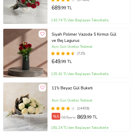
689
,99 TL
143,74 TL'den Başlayan Taksitlerle
Siyah Polimer Vazoda 5 Kırmızı Gül
ve Bej Lagurus
Aynı Gün Ücretsiz Teslimat
(725)
649
,99 TL
135,41 TL'den Başlayan Taksitlerle
11'li Beyaz Gül Buketi
Aynı Gün Ücretsiz Teslimat
(14459)
%5
869
,99 TL
919
,99 TL
181,24 TL'den Başlayan Taksitlerle