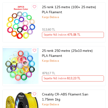
25 renk 125 metre (100+ 25 metre)
PLA Filament
Kargo Bedava
513
,60 TL
Sepette %8 İndirim
475
,08 TL
25 renk 250 metre (25x10 metre)
PLA Filament
Kargo Bedava
879
,17 TL
Sepette %8 İndirim
813
,23 TL
Creality CR-ABS Filament Sarı
1.75mm 1kg
Kargo Bedava