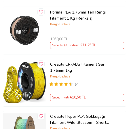
Ürün Kodu:
kcm35767958
Porima PLA 1.75mm Ten Rengi
Filament 1 Kg (Renksiz)
Kargo Bedava
1050
,00 TL
Sepette %8 İndirim
971
,25 TL
Creality CR-ABS Filament Sarı
1.75mm 1kg
Kargo Bedava
(2)
Sepet Fiyatı
610
,50 TL
Creality Hyper PLA Gökkuşağı
Filament Wild Blossom - Short
1.75mm 1kg
Kargo Bedava