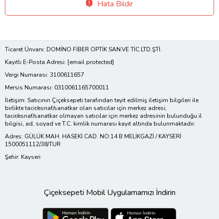
Hata Bildir
Ticaret Ünvanı: DOMİNO FİBER OPTİK SAN.VE TİC.LTD.ŞTİ.
Kayıtlı E-Posta Adresi:
[email protected]
Vergi Numarası: 3100611657
Mersis Numarası: 0310061165700011
İletişim: Satıcının Çiçeksepeti tarafından teyit edilmiş iletişim bilgileri ile
birlikte tacir/esnaf/sanatkar olan satıcılar için merkez adresi;
tacir/esnaf/sanatkar olmayan satıcılar için merkez adresinin bulunduğu il
bilgisi, ad, soyad ve T.C. kimlik numarası kayıt altında bulunmaktadır.
Adres: GÜLÜK MAH. HASEKİ CAD. NO:14 B MELİKGAZİ / KAYSERİ
1500051112/38/TUR
Şehir: Kayseri
Çiçeksepeti Mobil Uygulamamızı İndirin