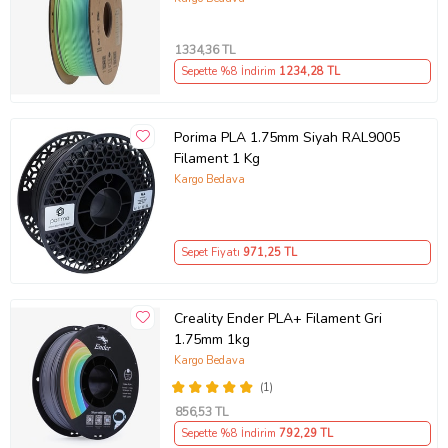
1334
,36 TL
Sepette %8 İndirim
1234
,28 TL
Porima PLA 1.75mm Siyah RAL9005
Filament 1 Kg
Kargo Bedava
Sepet Fiyatı
971
,25 TL
Creality Ender PLA+ Filament Gri
1.75mm 1kg
Kargo Bedava
(1)
856
,53 TL
Sepette %8 İndirim
792
,29 TL