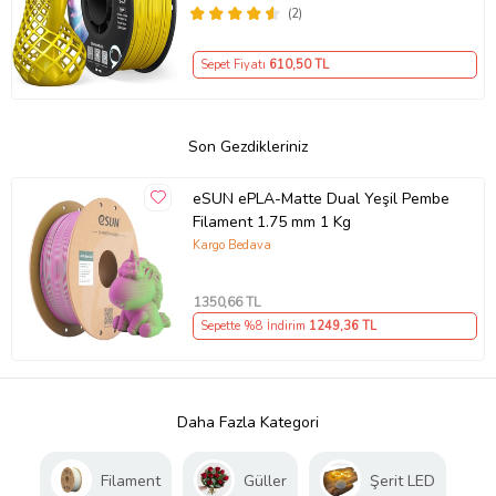
(2)
Sepet Fiyatı
610
,50 TL
Son Gezdikleriniz
eSUN ePLA-Matte Dual Yeşil Pembe
Filament 1.75 mm 1 Kg
Kargo Bedava
1350
,66 TL
Sepette %8 İndirim
1249
,36 TL
Daha Fazla Kategori
Filament
Güller
Şerit LED