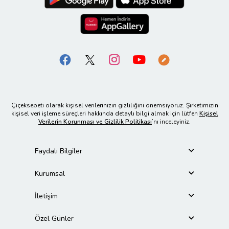
Çiçeksepeti olarak kişisel verilerinizin gizliliğini önemsiyoruz. Şirketimizin
kişisel veri işleme süreçleri hakkında detaylı bilgi almak için lütfen
Kişisel
Verilerin Korunması ve Gizlilik Politikası
’nı inceleyiniz.
Faydalı Bilgiler
Kurumsal
İletişim
Özel Günler