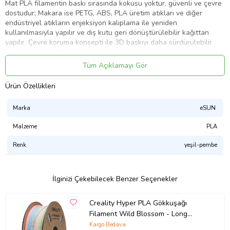
Mat PLA filamentin baskı sırasında kokusu yoktur, güvenli ve çevre
dostudur; Makara ise PETG, ABS, PLA üretim atıkları ve diğer
endüstriyel atıkların enjeksiyon kalıplama ile yeniden
kullanılmasıyla yapılır ve dış kutu geri dönüştürülebilir kağıttan
yapılır. Çevre koruma konsepti ile 3D baskıyı daha sürdürülebilir
hale getirir; Mat PLA yüzeyi hassastır, kolay soyulabilir ve katman
çizgileri göstermez; Filamentin kırılması kolay değildir, bu da
Tüm Açıklamayı Gör
baskının tıkanmadan uzun süre pürüzsüz olmasını sağlar. PLA mat
filament, erken konsept modeller ve hızlı prototipleme için
Ürün Özellikleri
kullanılabilir. Düşük yoğunluklu, ePLA-Mat tek rulo sarf
malzemeleri, diğer mat PLA ürün baskı modellerine göre %21 daha
Marka
eSUN
fazladır.
Malzeme
PLA
Daha düzenli hat sırası artık sarma düğümü sorunu yoktur.
Renk
yeşil-pembe
Pla sertleştirilmiş ve kırılması zor, normal pladan daha yüksektir.
ABS/PC/PA gibi diğer malzemelerle karşılaştırıldığında baskı hızı
daha yüksektir.
Geri dönüştürülebilir makaralar ve dış kutular oluşturmak için atık
İlginizi Çekebilecek Benzer Seçenekler
malzemeler yeniden kullanılır.
Hammadde, kullanımı güvenli mısır tanelerinden rafine edilmiştir.
Creality Hyper PLA Gökkuşağı
Uygulama alanları; günlük aksesuarlar, dekorasyon oyuncakları,
Filament Wild Blossom - Long
heykeller vb.
1.75mm 1kg
Kargo Bedava