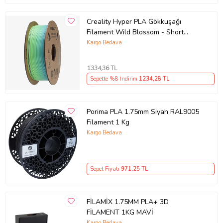
Creality Hyper PLA Gökkuşağı
Filament Wild Blossom - Short
1.75mm 1kg
Kargo Bedava
1334
,36 TL
Teknik Özellikler
Sepette %8 İndirim
1234
,28 TL
Malzeme:PLA Plus
İşleme Sıcaklığı: 205-225 °C
Porima PLA 1.75mm Siyah RAL9005
Filament 1 Kg
Tabla Sıcaklığı: 60-80 °C
Kargo Bedava
Renk:Very Peri
Çap:1.75mm
Ağırlık: 1000 Gram
Sepet Fiyatı
971
,25 TL
PLA genellikle sağlık sektörü , gıda ambalajı , prototip parçaları ,
maket yapımında , eğitim kurumları ve ev kullanıcıları tarafından
tercih edilmektedir.
FİLAMİX 1.75MM PLA+ 3D
FİLAMENT 1KG MAVİ
Paket İçeriği
Kargo Bedava