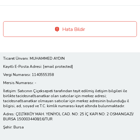
Hata Bildir
Ticaret Ünvanı: MUHAMMED AYDIN
Kayıtlı E-Posta Adresi:
[email protected]
Vergi Numarası: 1140555358
Mersis Numarası: -
İletişim: Satıcının Çiçeksepeti tarafından teyit edilmiş iletişim bilgileri ile
birlikte tacir/esnaf/sanatkar olan satıcılar için merkez adresi;
tacir/esnaf/sanatkar olmayan satıcılar için merkez adresinin bulunduğu il
bilgisi, ad, soyad ve T.C. kimlik numarası kayıt altında bulunmaktadır.
Adres: ÇELTİKKÖY MAH. YENİYOL CAD. NO: 25 İÇ KAPI NO: 2 OSMANGAZİ/
BURSA 1500034408/16/TUR
Şehir: Bursa