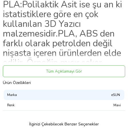
PLA:Polilaktik Asit ise şu an ki
istatistiklere göre en çok
kullanılan 3D Yazıcı
malzemesidir.
PLA, ABS den
farklı olarak petrolden değil
nişasta içeren ürünlerden elde
edilir. Örneğin mısır,şeker
kamışı vb. Çevre dostu ve
Tüm Açıklamayı Gör
zararsız olması gibi özelliklere
Ürün Özellikleri
sahiptir. Bu nedenle sağlık
Marka
eSUN
açısından ABS den daha
Renk
Mavi
üstündür.
ESUN PLA Plus Filament,standart PLA filamentlere göre yüksek
İlginizi Çekebilecek Benzer Seçenekler
yüzey kalitesine, yüksek katman yapısına ve 10 kat daha fazla