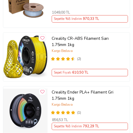
1049
,00 TL
Sepette %8 İndirim
970
,33 TL
Creality CR-ABS Filament Sarı
1.75mm 1kg
Kargo Bedava
(2)
Sepet Fiyatı
610
,50 TL
Creality Ender PLA+ Filament Gri
1.75mm 1kg
Kargo Bedava
(1)
856
,53 TL
Sepette %8 İndirim
792
,29 TL