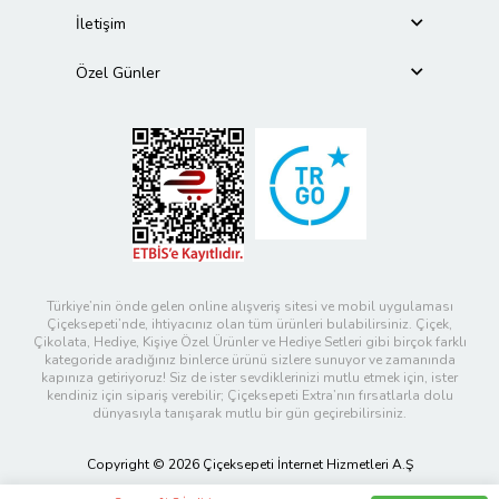
İletişim
Özel Günler
Türkiye’nin önde gelen online alışveriş sitesi ve mobil uygulaması
Çiçeksepeti’nde, ihtiyacınız olan tüm ürünleri bulabilirsiniz. Çiçek,
Çikolata, Hediye, Kişiye Özel Ürünler ve Hediye Setleri gibi birçok farklı
kategoride aradığınız binlerce ürünü sizlere sunuyor ve zamanında
kapınıza getiriyoruz! Siz de ister sevdiklerinizi mutlu etmek için, ister
kendiniz için sipariş verebilir; Çiçeksepeti Extra’nın fırsatlarla dolu
dünyasıyla tanışarak mutlu bir gün geçirebilirsiniz.
Copyright © 2026 Çiçeksepeti İnternet Hizmetleri A.Ş