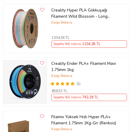
dayanıklılık özelliklerine sahiptir. Baskılarınız daha pürüzsüz
Creality Hyper PLA Gökkuşağı
olacaktır.
Filament Wild Blossom - Long
1.75mm 1kg
Kargo Bedava
1334
,36 TL
Sepette %8 İndirim
1234
,28 TL
Creality Ender PLA+ Filament Mavi
1.75mm 1kg
Kargo Bedava
(1)
856
,53 TL
Sepette %8 İndirim
792
,29 TL
Filamix Yüksek Hızlı Hyper PLA+
Filament 1.75mm 1Kg-Gri (Renksiz)
Kargo Bedava