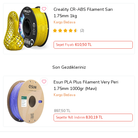
Creality CR-ABS Filament Sarı
1.75mm 1kg
Kargo Bedava
(2)
Sepet Fiyatı
610
,50 TL
Son Gezdikleriniz
Esun PLA Plus Filament Very Peri
1.75mm 1000gr (Mavi)
Kargo Bedava
897
,50 TL
Sepette %8 İndirim
830
,19 TL