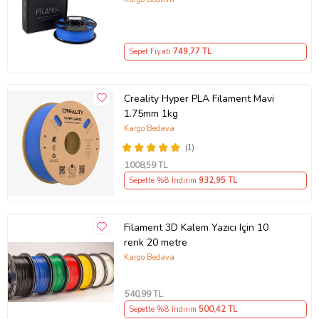
1 Adet Esun PLA Plus Filament 1.75mm 1000gr
Sepet Fiyatı
749
,77 TL
Ürün Kodu:
kcm85897360
Creality Hyper PLA Filament Mavi
1.75mm 1kg
Kargo Bedava
(1)
1008
,59 TL
Sepette %8 İndirim
932
,95 TL
Filament 3D Kalem Yazıcı Için 10
renk 20 metre
Kargo Bedava
540
,99 TL
Sepette %8 İndirim
500
,42 TL