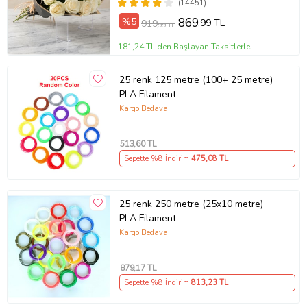
(14451)
%5
869
,99 TL
919
,99 TL
181,24 TL'den Başlayan Taksitlerle
25 renk 125 metre (100+ 25 metre)
PLA Filament
Kargo Bedava
513
,60 TL
Sepette %8 İndirim
475
,08 TL
25 renk 250 metre (25x10 metre)
PLA Filament
Kargo Bedava
879
,17 TL
Sepette %8 İndirim
813
,23 TL