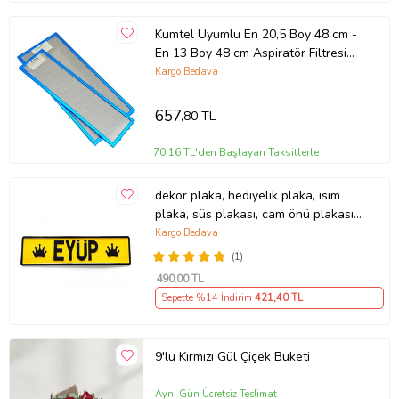
Kumtel Uyumlu En 20,5 Boy 48 cm -
En 13 Boy 48 cm Aspiratör Filtresi
Takımı
Kargo Bedava
657
,80 TL
70,16 TL'den Başlayan Taksitlerle
dekor plaka, hediyelik plaka, isim
plaka, süs plakası, cam önü plakası,
tırcı plakası (Sarı-Siyah)
Kargo Bedava
(1)
490
,00 TL
Sepette %14 İndirim
421
,40 TL
9'lu Kırmızı Gül Çiçek Buketi
Aynı Gün Ücretsiz Teslimat