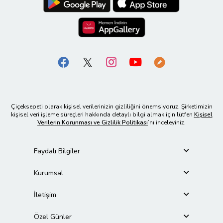
Çiçeksepeti olarak kişisel verilerinizin gizliliğini önemsiyoruz. Şirketimizin
kişisel veri işleme süreçleri hakkında detaylı bilgi almak için lütfen
Kişisel
Verilerin Korunması ve Gizlilik Politikası
’nı inceleyiniz.
Faydalı Bilgiler
Kurumsal
İletişim
Özel Günler