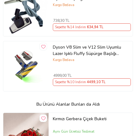
Başlık + Teleskopik Borusu
Kargo Bedava
738
,30 TL
Sepette %14 İndirim
634
,94 TL
Dyson V8 Slim ve V12 Slim Uyumlu
Lazer Işıklı Fluffy Süpürge Başlığı
972522-02
Kargo Bedava
4999
,00 TL
Sepette %10 İndirim
4499
,10 TL
Bu Ürünü Alanlar Bunları da Aldı
Kırmızı Gerbera Çiçek Buketi
Aynı Gün Ücretsiz Teslimat