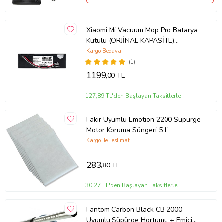
Xiaomi Mi Vacuum Mop Pro Batarya
Kutulu (ORJİNAL KAPASİTE)
3.200mah Robot Süpürge Bataryası
Kargo Bedava
(1)
1199
,00 TL
127,89 TL'den Başlayan Taksitlerle
Fakir Uyumlu Emotion 2200 Süpürge
Motor Koruma Süngeri 5 li
Kargo ile Teslimat
283
,80 TL
30,27 TL'den Başlayan Taksitlerle
Fantom Carbon Black CB 2000
Uyumlu Süpürge Hortumu + Emici