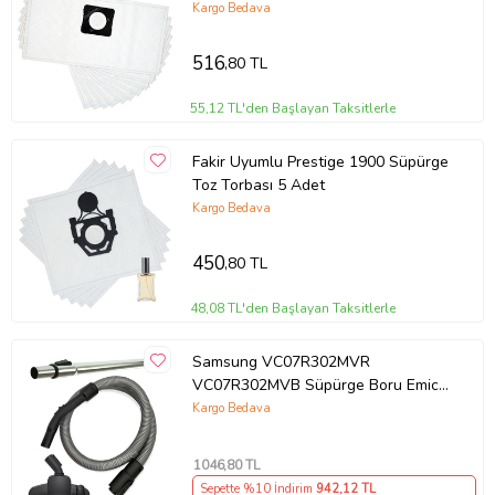
Kargo Bedava
516
,80 TL
55,12 TL'den Başlayan Taksitlerle
Fakir Uyumlu Prestige 1900 Süpürge
Toz Torbası 5 Adet
Kargo Bedava
450
,80 TL
48,08 TL'den Başlayan Taksitlerle
Samsung VC07R302MVR
VC07R302MVB Süpürge Boru Emici
Hortum Seti
Kargo Bedava
1046
,80 TL
Sepette %10 İndirim
942
,12 TL