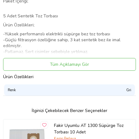
Paket İçeriği;
5 Adet Sentetik Toz Torbası
Ürün Özellikleri;
-Yüksek performanslı elektrikli süpürge bez toz torbası
-Güçlü filtrasyon özelliğine sahip, 3 kat sentetik bez ile imal
edilmiştir.
-Patlamaz. Sert cisimler sebebiyle yırtılmaz.
-Bakteri, virüs, mite ve polenlerden korur.
-Tek kullanımlıktır. Dolduğunda yenisi ile değiştirilir.
Tüm Açıklamayı Gör
Dikkat Edilmesi Gerekenler;
Ürün Özellikleri
* Süpürgenizin altındaki etikette yer alan modeli kontrol ederek
siparişinizi verdiğiniz takdirde problem yaşamanız söz konusu
Renk
Gri
olmayacaktır.
* Almak istediğiniz ürünün süpürgenize uyup uymadığı konusunda
İlginizi Çekebilecek Benzer Seçenekler
tereddüte düşerseniz, mesaj ile bize süpürgenizin altındaki etikette
yer alan model bilgisini ilettiğiniz takdirde uyum bilgisi verilecektir.
Fakir Uyumlu AT 1300 Süpürge Toz
* Ürünlerimiz hasar görmeyecek şekilde paketlenerek faturası ile
birlikte gönderilmektedir.
Torbası 10 Adet
Kargo Bedava