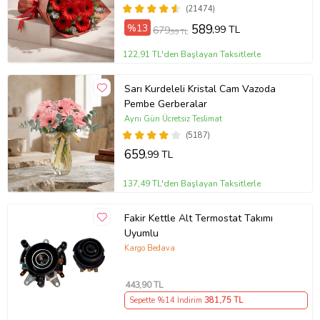
(21474)
%13
589
,99 TL
679
,99 TL
122,91 TL'den Başlayan Taksitlerle
Sarı Kurdeleli Kristal Cam Vazoda
Pembe Gerberalar
Aynı Gün Ücretsiz Teslimat
(5187)
659
,99 TL
137,49 TL'den Başlayan Taksitlerle
Fakir Kettle Alt Termostat Takımı
Uyumlu
Kargo Bedava
443
,90 TL
Sepette %14 İndirim
381
,75 TL