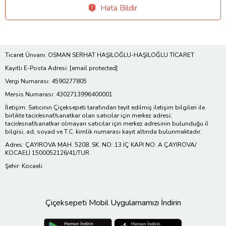
Hata Bildir
Ticaret Ünvanı: OSMAN SERHAT HAŞILOĞLU-HAŞILOĞLU TİCARET
Kayıtlı E-Posta Adresi:
[email protected]
Vergi Numarası: 4590277805
Mersis Numarası: 4302713996400001
İletişim: Satıcının Çiçeksepeti tarafından teyit edilmiş iletişim bilgileri ile
birlikte tacir/esnaf/sanatkar olan satıcılar için merkez adresi;
tacir/esnaf/sanatkar olmayan satıcılar için merkez adresinin bulunduğu il
bilgisi, ad, soyad ve T.C. kimlik numarası kayıt altında bulunmaktadır.
Adres: ÇAYIROVA MAH. 5208. SK. NO: 13 İÇ KAPI NO: A ÇAYIROVA/
KOCAELİ 1500052126/41/TUR
Şehir: Kocaeli
Çiçeksepeti Mobil Uygulamamızı İndirin