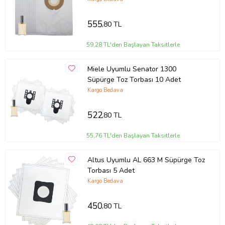
* Belirtilen markalar ve model adları, ürünlerin uyumlu olduğu
marka ve modelleri belirtmek için yazılmıştır. Belirtilen markalarla
herhangi bir iş ortaklığı yoktur.
555
,80 TL
Ürün Kodu:
kcm19594134
59,28 TL'den Başlayan Taksitlerle
Miele Uyumlu Senator 1300
Süpürge Toz Torbası 10 Adet
Kargo Bedava
522
,80 TL
55,76 TL'den Başlayan Taksitlerle
Altus Uyumlu AL 663 M Süpürge Toz
Torbası 5 Adet
Kargo Bedava
450
,80 TL