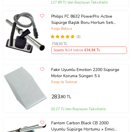
127,89 TL'den Başlayan Taksitlerle
Philips FC 8632 PowerPro Active
Süpürge Başlık Boru Hortum Seti
Uyumlu
Kargo Bedava
(1)
738
,30 TL
Sepette %14 İndirim
634
,94 TL
Fakir Uyumlu Emotion 2200 Süpürge
Motor Koruma Süngeri 5 li
Kargo ile Teslimat
283
,80 TL
30,27 TL'den Başlayan Taksitlerle
Fantom Carbon Black CB 2000
Uyumlu Süpürge Hortumu + Emici