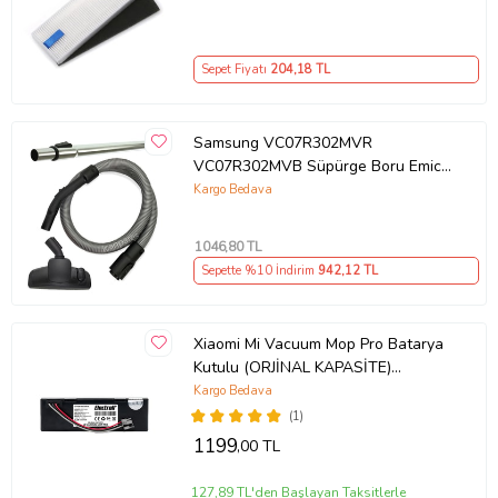
Sepet Fiyatı
204
,18 TL
Samsung VC07R302MVR
VC07R302MVB Süpürge Boru Emici
Hortum Seti
Kargo Bedava
1046
,80 TL
Sepette %10 İndirim
942
,12 TL
Xiaomi Mi Vacuum Mop Pro Batarya
Kutulu (ORJİNAL KAPASİTE)
3.200mah Robot Süpürge Bataryası
Kargo Bedava
(1)
1199
,00 TL
127,89 TL'den Başlayan Taksitlerle