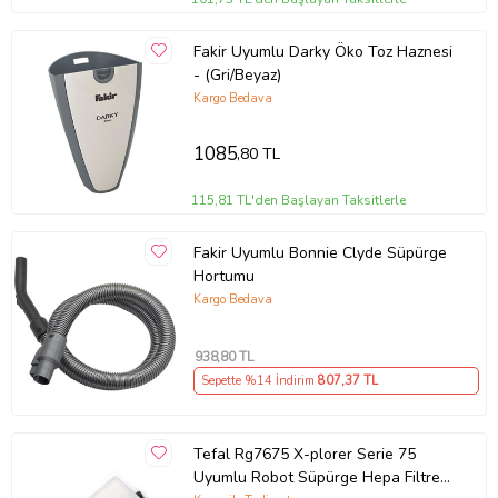
Fakir Uyumlu Darky Öko Toz Haznesi
- (Gri/Beyaz)
Kargo Bedava
1085
,80 TL
115,81 TL'den Başlayan Taksitlerle
Fakir Uyumlu Bonnie Clyde Süpürge
Hortumu
Kargo Bedava
938
,80 TL
Sepette %14 İndirim
807
,37 TL
Tefal Rg7675 X-plorer Serie 75
Uyumlu Robot Süpürge Hepa Filtre