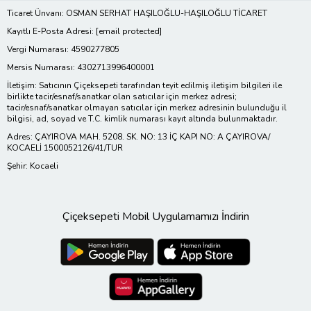
Ticaret Ünvanı: OSMAN SERHAT HAŞILOĞLU-HAŞILOĞLU TİCARET
Kayıtlı E-Posta Adresi:
[email protected]
Vergi Numarası: 4590277805
Mersis Numarası: 4302713996400001
İletişim: Satıcının Çiçeksepeti tarafından teyit edilmiş iletişim bilgileri ile
birlikte tacir/esnaf/sanatkar olan satıcılar için merkez adresi;
tacir/esnaf/sanatkar olmayan satıcılar için merkez adresinin bulunduğu il
bilgisi, ad, soyad ve T.C. kimlik numarası kayıt altında bulunmaktadır.
Adres: ÇAYIROVA MAH. 5208. SK. NO: 13 İÇ KAPI NO: A ÇAYIROVA/
KOCAELİ 1500052126/41/TUR
Şehir: Kocaeli
Çiçeksepeti Mobil Uygulamamızı İndirin