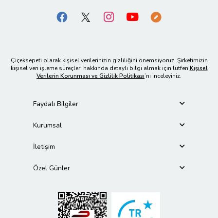
Çiçeksepeti olarak kişisel verilerinizin gizliliğini önemsiyoruz. Şirketimizin
kişisel veri işleme süreçleri hakkında detaylı bilgi almak için lütfen
Kişisel
Verilerin Korunması ve Gizlilik Politikası
’nı inceleyiniz.
Faydalı Bilgiler
Kurumsal
İletişim
Özel Günler