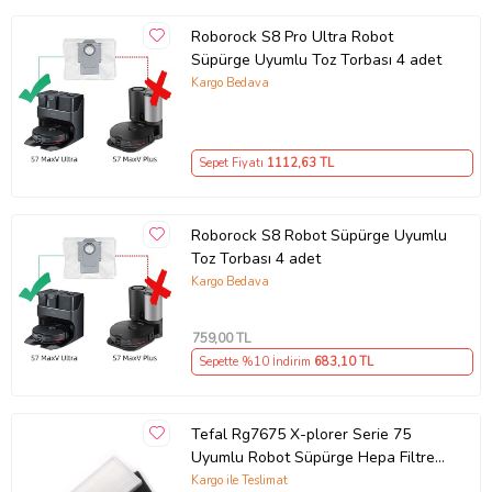
Roborock S8 Pro Ultra Robot
Süpürge Uyumlu Toz Torbası 4 adet
Kargo Bedava
Sepet Fiyatı
1112
,63 TL
Roborock S8 Robot Süpürge Uyumlu
Toz Torbası 4 adet
Kargo Bedava
759
,00 TL
Sepette %10 İndirim
683
,10 TL
Tefal Rg7675 X-plorer Serie 75
Uyumlu Robot Süpürge Hepa Filtre
Aksesuarı
Kargo ile Teslimat