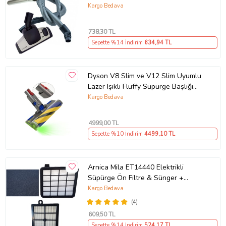
Başlık + Teleskopik Borusu
Kargo Bedava
738
,30 TL
Sepette %14 İndirim
634
,94 TL
Dyson V8 Slim ve V12 Slim Uyumlu
Lazer Işıklı Fluffy Süpürge Başlığı
972522-02
Kargo Bedava
4999
,00 TL
Sepette %10 İndirim
4499
,10 TL
Arnica Mila ET14440 Elektrikli
Süpürge Ön Filtre & Sünger +
Hepa13 Filtre Seti Uyumlu
Kargo Bedava
(4)
609
,50 TL
Sepette %14 İndirim
524
,17 TL