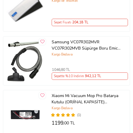
Aksesuarı
Kargo ile Teslimat
Sepet Fiyatı
204
,18 TL
Samsung VC07R302MVR
VC07R302MVB Süpürge Boru Emici
Hortum Seti
Kargo Bedava
1046
,80 TL
Sepette %10 İndirim
942
,12 TL
Xiaomi Mi Vacuum Mop Pro Batarya
Kutulu (ORJİNAL KAPASİTE)
3.200mah Robot Süpürge Bataryası
Kargo Bedava
(1)
1199
,00 TL