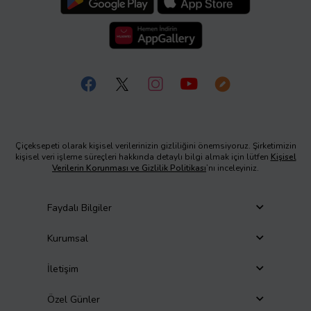
Çiçeksepeti olarak kişisel verilerinizin gizliliğini önemsiyoruz. Şirketimizin
kişisel veri işleme süreçleri hakkında detaylı bilgi almak için lütfen
Kişisel
Verilerin Korunması ve Gizlilik Politikası
’nı inceleyiniz.
Faydalı Bilgiler
Kurumsal
İletişim
Özel Günler