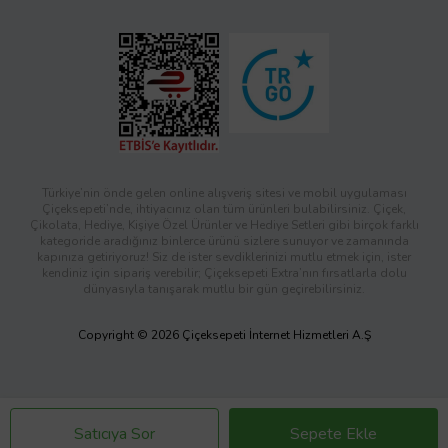
Türkiye’nin önde gelen online alışveriş sitesi ve mobil uygulaması
Çiçeksepeti’nde, ihtiyacınız olan tüm ürünleri bulabilirsiniz. Çiçek,
Çikolata, Hediye, Kişiye Özel Ürünler ve Hediye Setleri gibi birçok farklı
kategoride aradığınız binlerce ürünü sizlere sunuyor ve zamanında
kapınıza getiriyoruz! Siz de ister sevdiklerinizi mutlu etmek için, ister
kendiniz için sipariş verebilir; Çiçeksepeti Extra’nın fırsatlarla dolu
dünyasıyla tanışarak mutlu bir gün geçirebilirsiniz.
Copyright © 2026 Çiçeksepeti İnternet Hizmetleri A.Ş
Satıcıya Sor
Sepete Ekle