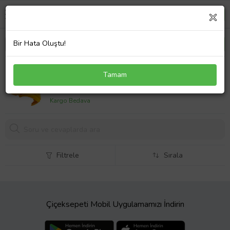
Bir Hata Oluştu!
Fakir Uyumlu Piccadilly Süpürge Motor Gövde - Sarı
Tamam
1584,
80 TL
Kargo Bedava
Filtrele
Sırala
Çiçeksepeti Mobil Uygulamamızı İndirin