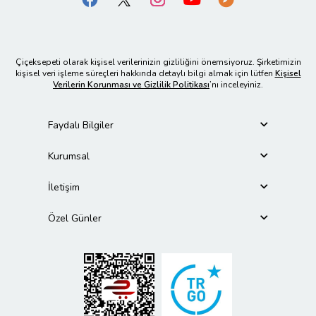
Çiçeksepeti olarak kişisel verilerinizin gizliliğini önemsiyoruz. Şirketimizin
kişisel veri işleme süreçleri hakkında detaylı bilgi almak için lütfen
Kişisel
Verilerin Korunması ve Gizlilik Politikası
’nı inceleyiniz.
Faydalı Bilgiler
Kurumsal
İletişim
Özel Günler