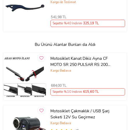
Kargo ile Teslimat
541
,98 TL
Sepette %40 İndirim
325
,19 TL
Bu Ürünü Alanlar Bunları da Aldı
Motosiklet Kanat Dikiz Ayna CF
MOTO SR 250 PULSAR RS 200
UYUMLU ARASMOTO (Siyah)
Kargo Bedava
684
,00 TL
Sepette %10 İndirim
615
,60 TL
Motosiklet Çakmaklık / USB Şarj
Soketi 12V Su Geçirmez
Kargo Bedava