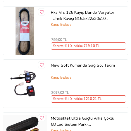
Rks Vrs 125 Kayış Bando Varyatör
Tahrik Kayışı 815.5x22x30x10
Supermoto
Kargo Bedava
799
,00 TL
Sepette %10 İndirim
719
,10 TL
New Soft Kumanda Sağ Sol Takım
Kargo Bedava
2017
,02 TL
Sepette %40 İndirim
1210
,21 TL
Motosiklet Ultra Güçlü Arka Çoklu
58 Led Sistem Park-
Fren+Sinyal+Dörtlü Modlu
Kargo Bedava