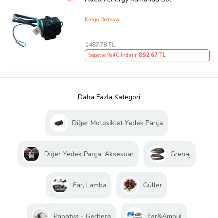
Kargo Bedava
1487
,78 TL
Sepette %40 İndirim
892
,67 TL
Daha Fazla Kategori
Diğer Motosiklet Yedek Parça
Diğer Yedek Parça, Aksesuar
Grenaj
Far, Lamba
Güller
Papatya - Gerbera
Far&Ampül