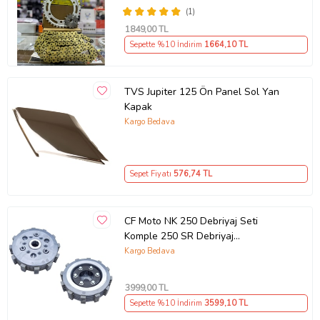
(1)
1849
,00 TL
Sepette %10 İndirim
1664
,10 TL
TVS Jupiter 125 Ön Panel Sol Yan
Kapak
Kargo Bedava
Sepet Fiyatı
576
,74 TL
CF Moto NK 250 Debriyaj Seti
Komple 250 SR Debriyaj
Balata+Göbek Set 7Li Hepsi
Kargo Bedava
İnce(2018-22)Arasmto (Siyah)
3999
,00 TL
Sepette %10 İndirim
3599
,10 TL