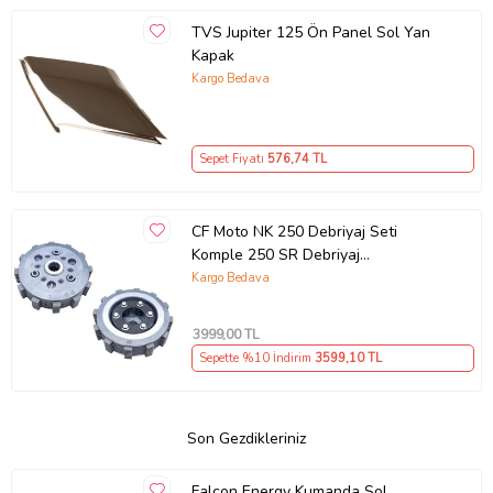
TVS Jupiter 125 Ön Panel Sol Yan
Kapak
Kargo Bedava
Sepet Fiyatı
576
,74 TL
CF Moto NK 250 Debriyaj Seti
Komple 250 SR Debriyaj
Balata+Göbek Set 7Li Hepsi
Kargo Bedava
İnce(2018-22)Arasmto (Siyah)
3999
,00 TL
Sepette %10 İndirim
3599
,10 TL
Son Gezdikleriniz
Falcon Energy Kumanda Sol