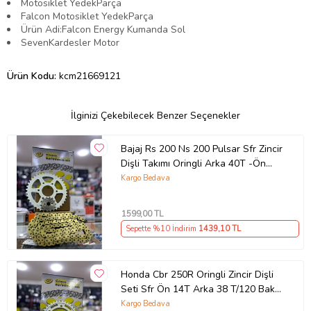
Motosiklet YedekParça
Falcon Motosiklet YedekParça
Ürün Adi:Falcon Energy Kumanda Sol
SevenKardesler Motor
Ürün Kodu:
kcm21669121
İlginizi Çekebilecek Benzer Seçenekler
Bajaj Rs 200 Ns 200 Pulsar Sfr Zincir
Dişli Takımı Oringli Arka 40T -Ön
14T 108 Bakla Supermto
Kargo Bedava
1599
,00 TL
Sepette %10 İndirim
1439
,10 TL
Honda Cbr 250R Oringli Zincir Dişli
Seti Sfr Ön 14T Arka 38 T/120 Bakla
2011-17 Arasmto
Kargo Bedava