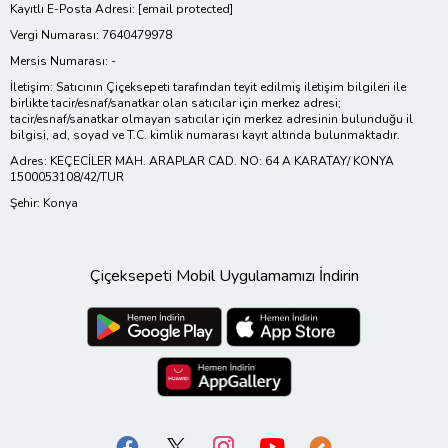
Kayıtlı E-Posta Adresi:
[email protected]
Vergi Numarası: 7640479978
Mersis Numarası: -
İletişim: Satıcının Çiçeksepeti tarafından teyit edilmiş iletişim bilgileri ile
birlikte tacir/esnaf/sanatkar olan satıcılar için merkez adresi;
tacir/esnaf/sanatkar olmayan satıcılar için merkez adresinin bulunduğu il
bilgisi, ad, soyad ve T.C. kimlik numarası kayıt altında bulunmaktadır.
Adres: KEÇECİLER MAH. ARAPLAR CAD. NO: 64 A KARATAY/ KONYA
1500053108/42/TUR
Şehir: Konya
Çiçeksepeti Mobil Uygulamamızı İndirin