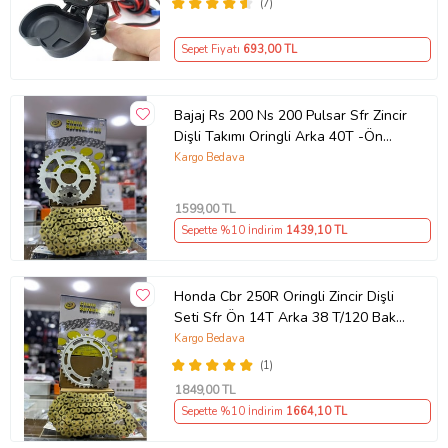
(7)
Sepet Fiyatı
693
,00 TL
Bajaj Rs 200 Ns 200 Pulsar Sfr Zincir
Dişli Takımı Oringli Arka 40T -Ön
14T 108 Bakla Supermto
Kargo Bedava
1599
,00 TL
Sepette %10 İndirim
1439
,10 TL
Honda Cbr 250R Oringli Zincir Dişli
Seti Sfr Ön 14T Arka 38 T/120 Bakla
2011-17 Arasmto
Kargo Bedava
(1)
1849
,00 TL
Sepette %10 İndirim
1664
,10 TL