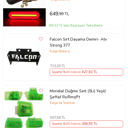
649
,99 TL
69,33 TL'den Başlayan Taksitlerle
Falcon Sırt Dayama Demiri- Atv
Strong 377
Kargo Bedava
713
,20 TL
Sepette %40 İndirim
427
,92 TL
Mondial Düğme Seti (5Li) Yeşil/
Şeffaf Rs/Rmz/Ft
Kargo ile Teslimat
507
,58 TL
Sepette %40 İndirim
304
,55 TL