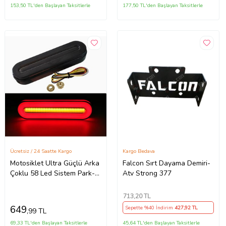
153,50 TL'den Başlayan Taksitlerle
177,50 TL'den Başlayan Taksitlerle
Ücretsiz / 24 Saatte Kargo
Kargo Bedava
Motosiklet Ultra Güçlü Arka
Falcon Sırt Dayama Demiri-
Çoklu 58 Led Sistem Park-
Atv Strong 377
Fren+Sinyal+Dörtlü Modlu
713
,20 TL
649
Sepette %40 İndirim
427
,92 TL
,99 TL
69,33 TL'den Başlayan Taksitlerle
45,64 TL'den Başlayan Taksitlerle