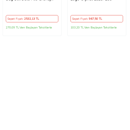
Takımı Kahverengi
Sepet Fiyatı
2532
,13 TL
Sepet Fiyatı
967
,50 TL
270,09 TL'den Başlayan Taksitlerle
103,20 TL'den Başlayan Taksitlerle