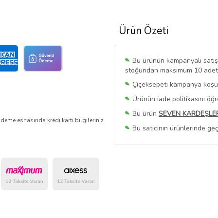
Ürün Özeti
Bu ürünün kampanyalı satışı 
stoğundan maksimum 10 adet sa
Çiçeksepeti kampanya koşull
Ürünün iade politikasını öğ
Bu ürün
SEVEN KARDEŞLE
deme esnasında kredi kartı bilgileriniz
Bu satıcının ürünlerinde geç
Bu Satıcının
Tüm Ürünlerini
Ürün sayfasında gördüğünüz f
belirlenmektedir.