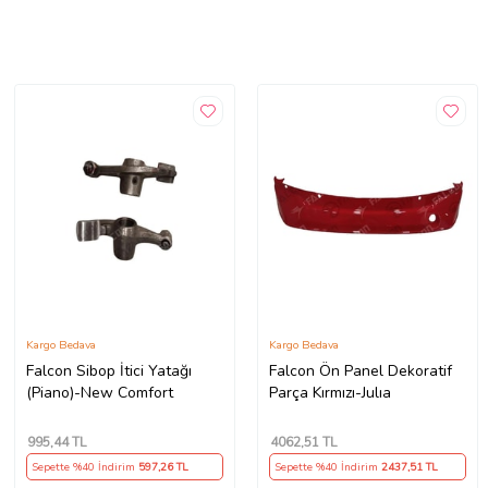
Kargo Bedava
Kargo Bedava
Falcon Sibop İtici Yatağı
Falcon Ön Panel Dekoratif
(Piano)-New Comfort
Parça Kırmızı-Julıa
995
,44 TL
4062
,51 TL
Sepette %40 İndirim
597
,26 TL
Sepette %40 İndirim
2437
,51 TL