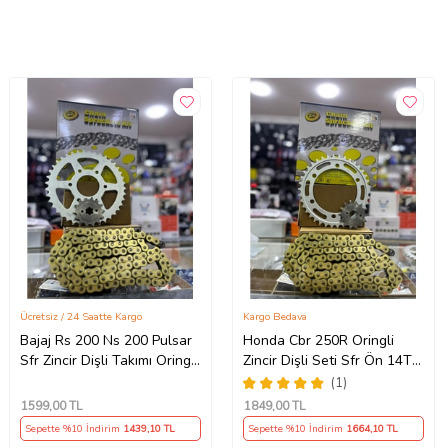
Ücretsiz / 24 Saatte Kargo
Kargo Bedava
Bajaj Rs 200 Ns 200 Pulsar
Honda Cbr 250R Oringli
Sfr Zincir Dişli Takımı Oringli
Zincir Dişli Seti Sfr Ön 14T
Arka 40T -Ön 14T 108
Arka 38 T/120 Bakla 2011-
(1)
Bakla Supermto
17 Arasmto
1599
,00 TL
1849
,00 TL
Sepette %10 İndirim
1439
,10 TL
Sepette %10 İndirim
1664
,10 TL