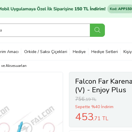
rim Amacı
Orkide / Saksı Çiçekleri
Hediye
Hediye Setleri
Kişi
ı ve Aksesuarları
Falcon Far Karena
(V) - Enjoy Plus
756
,19 TL
Sepette %40 İndirim
453
,71 TL