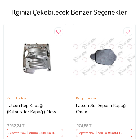
İlginizi Çekebilecek Benzer Seçenekler
Kargo Bedava
Kargo Bedava
Falcon Kep Kapağı
Falcon Su Deposu Kapağı -
(Külbüratör Kapağı)-New
Cmax
Comfort
3032
,24 TL
974
,88 TL
Sepette %40 İndirim
1819
,34 TL
Sepette %40 İndirim
584
,93 TL