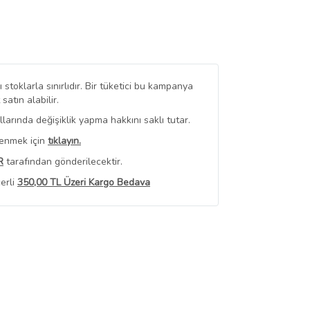
stoklarla sınırlıdır. Bir tüketici bu kampanya
tın alabilir.
arında değişiklik yapma hakkını saklı tutar.
renmek için
tıklayın.
R
tarafından gönderilecektir.
erli
350,00 TL Üzeri Kargo Bedava
 Görüntüle
iyat bilgileri, satıcı tarafından