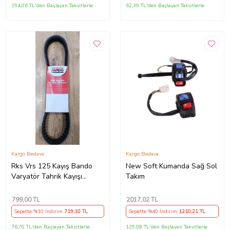
194,06 TL'den Başlayan Taksitlerle
62,39 TL'den Başlayan Taksitlerle
Kargo Bedava
Kargo Bedava
Rks Vrs 125 Kayış Bando
New Soft Kumanda Sağ Sol
Varyatör Tahrik Kayışı
Takım
815.5x22x30x10 Supermoto
799
,00 TL
2017
,02 TL
Sepette %10 İndirim
719
,10 TL
Sepette %40 İndirim
1210
,21 TL
76,70 TL'den Başlayan Taksitlerle
129,08 TL'den Başlayan Taksitlerle