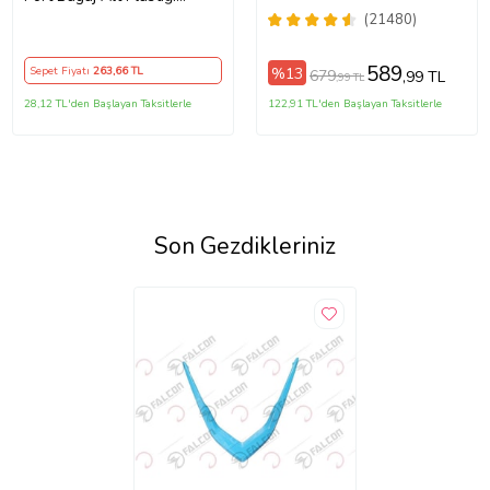
Orjinal
(21480)
589
%13
Sepet Fiyatı
263
,66 TL
679
,99 TL
,99 TL
28,12 TL'den Başlayan Taksitlerle
122,91 TL'den Başlayan Taksitlerle
Son Gezdikleriniz