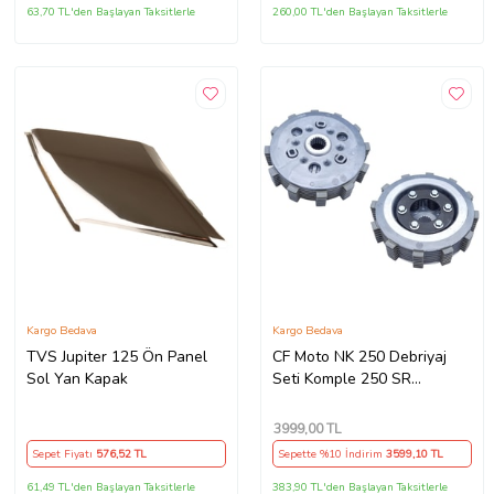
63,70 TL'den Başlayan Taksitlerle
260,00 TL'den Başlayan Taksitlerle
Kargo Bedava
Kargo Bedava
TVS Jupiter 125 Ön Panel
CF Moto NK 250 Debriyaj
Sol Yan Kapak
Seti Komple 250 SR
Debriyaj Balata+Göbek Set
7Li Hepsi İnce(2018-
3999
,00 TL
22)Arasmto (Siyah)
Sepet Fiyatı
576
,52 TL
Sepette %10 İndirim
3599
,10 TL
61,49 TL'den Başlayan Taksitlerle
383,90 TL'den Başlayan Taksitlerle