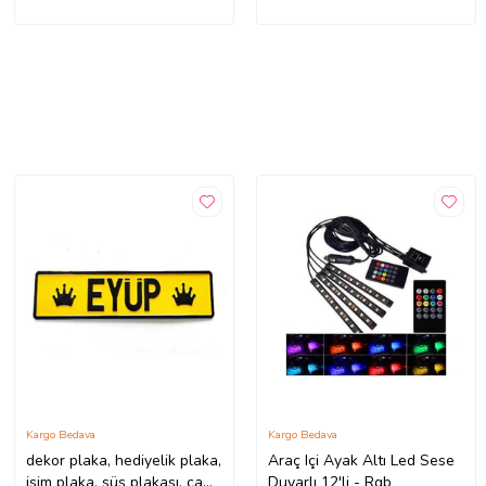
Kargo Bedava
Kargo Bedava
dekor plaka, hediyelik plaka,
Araç Içi Ayak Altı Led Sese
isim plaka, süs plakası, cam
Duyarlı 12'li - Rgb