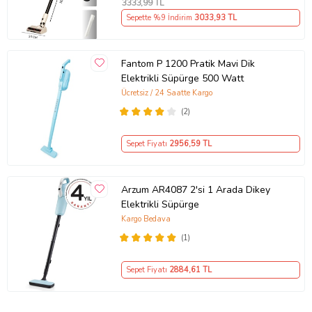
3333
,99 TL
Sepette %9 İndirim
3033
,93 TL
Fantom P 1200 Pratik Mavi Dik
Elektrikli Süpürge 500 Watt
Ücretsiz / 24 Saatte Kargo
(2)
Sepet Fiyatı
2956
,59 TL
Arzum AR4087 2'si 1 Arada Dikey
Elektrikli Süpürge
Kargo Bedava
(1)
Sepet Fiyatı
2884
,61 TL