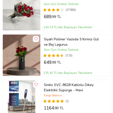
Aynı Gün Ücretsiz Teslimat
(37088)
689
,99 TL
143,74 TL'den Başlayan Taksitlerle
Siyah Polimer Vazoda 5 Kırmızı Gül
ve Bej Lagurus
Aynı Gün Ücretsiz Teslimat
(725)
649
,99 TL
135,41 TL'den Başlayan Taksitlerle
Sinbo SVC-8628 Kablolu Dikey
Elektrikli Süpürge - Mavi
Kargo Bedava
(1)
1164
,90 TL