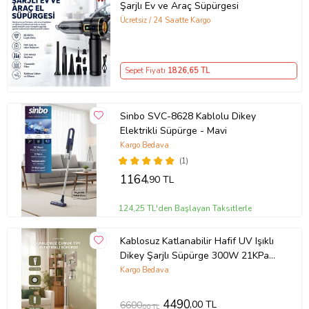
Şarjlı Ev ve Araç Süpürgesi
Ücretsiz / 24 Saatte Kargo
*Ekstra hafif, kullanırken yormaz
*Ergonomik, cana yakın, kompakt tasarım
Sepet Fiyatı
1826
,65 TL
*Küçük gövde dev performans
Sinbo SVC-8628 Kablolu Dikey
*Duvara monte edilebilme özelliği ile kapı arkası gibi yerlere
Elektrikli Süpürge - Mavi
kolaylıkla yerleştirilebilir
Kargo Bedava
(1)
*Küçük ve hafif gövdesi sayesinde en dar alanlara bile kolayca
1164
,90 TL
sığabilir
124,25 TL'den Başlayan Taksitlerle
*Günlük temizlikte idealdir
Kablosuz Katlanabilir Hafif UV Işıklı
*Küçük iplikler, hafif tüyler ve kırıntılar için zahmetsiz kullanım
Dikey Şarjlı Süpürge 300W 21KPa
sağlar
Torima CSVC-100 Beyaz
Kargo Bedava
*Evcil hayvan bulunan evler için idealdir; kedi, köpek tüylerini toplar
4490
,00 TL
6600
,00 TL