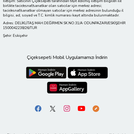
İletişim: Satıcının Çiçeksepeti tarafından teyit edilmiş iletişim bilgileri ile
birlikte tacir/esnaf/sanatkar olan satıcılar için merkez adresi;
tacir/esnaf/sanatkar olmayan satıcılar için merkez adresinin bulunduğu il
bilgisi, ad, soyad ve T.C. kimlik numarası kayıt altında bulunmaktadır.
Adres: DELİKLİTAŞ MAH.DEĞİRMEN SK.NO:31/A ODUNPAZARI/ESKİŞEHİR
1500042238/26/TUR
Şehir: Eskişehir
Çiçeksepeti Mobil Uygulamamızı İndirin