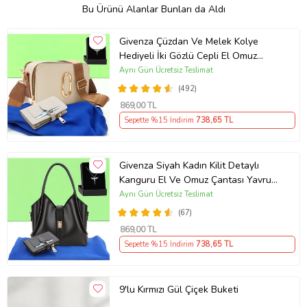
Bu Ürünü Alanlar Bunları da Aldı
Givenza Çüzdan Ve Melek Kolye
Hediyeli İki Gözlü Cepli El Omuz
Çanta (Krem)
Aynı Gün Ücretsiz Teslimat
(492)
869
,00 TL
Sepette %15 İndirim
738
,65 TL
Givenza Siyah Kadın Kilit Detaylı
Kanguru El Ve Omuz Çantası Yavru
Çantalı Cüzdan Ve Kolye Hediyeli
Aynı Gün Ücretsiz Teslimat
(67)
869
,00 TL
Sepette %15 İndirim
738
,65 TL
9'lu Kırmızı Gül Çiçek Buketi