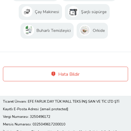
Çay Makinesi
Şarjlı süpürge
Buharlı Temizleyici
Orkide
Hata Bildir
Ticaret Ünvanı: EFE FARUK DAY TÜK MALL TEKS İNŞ SAN VE TİC LTD ŞTİ
Kayıtlı E-Posta Adresi:
[email protected]
Vergi Numarası: 3250496172
Mersis Numarası: 0325049617200010