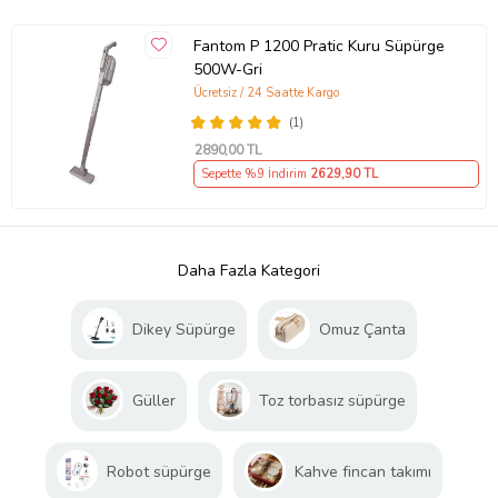
Fantom P 1200 Pratic Kuru Süpürge
500W-Gri
Ücretsiz / 24 Saatte Kargo
(1)
2890
,00 TL
Sepette %9 İndirim
2629
,90 TL
Daha Fazla Kategori
Dikey Süpürge
Omuz Çanta
Güller
Toz torbasız süpürge
Robot süpürge
Kahve fincan takımı