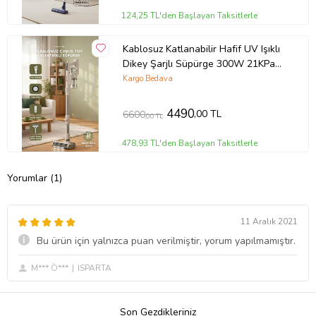
124,25 TL'den Başlayan Taksitlerle
Kablosuz Katlanabilir Hafif UV Işıklı
Dikey Şarjlı Süpürge 300W 21KPa
Torima CSVC-100 Beyaz
Kargo Bedava
4490
,00 TL
6600
,00 TL
478,93 TL'den Başlayan Taksitlerle
Yorumlar (1)
11 Aralık 2021
Bu ürün için yalnızca puan verilmiştir, yorum yapılmamıştır.
M*** Ö***
ISPARTA
Son Gezdikleriniz