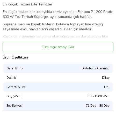
En Küçük Tozları Bile Temizler
En küçük tozları bile kolaylıkla temizleyebilen Fantom P 1200 Pratic
500 W Toz Torbalı Süpürge, aynı zamanda çok hafiftir.
Süpürge, kedi ve köpek tüylerini kolayca toplayabilme özelliği
sayesinde evcil hayvanların yaşadığı evler için idealdir.
Küçük ve ergonomik bir yapısı olan süpürge, en dar alanlara bile
çok rahatlıkla sığabilir.
Tüm Açıklamayı Gör
Süpürge en küçük tozları bile çekebilecek emiş gücü kapasitesiyle
dikkat çekmektedir.
Ürün Özellikleri
Ürün, duvara monte edilebilme özelliğine sahiptir. Bu sayede kapı
arkası da dahil olmak üzere birçok yere rahatlıkla yerleştirilebilir.
Garanti Tipi
Distribütör Garantili
Dikey Park Özelliği
Özellik
Dikey
Fantom P 1200 Pratic 500 W Toz Torbalı Süpürge, ergonomik ve
rahat kullanımıyla dikkat çekiyor.
Garanti Süresi
1 Yıl
Motor Gücü: 500 W
Güç (Watt)
500-1500 Watt
Dikey Park Özelliği: Var
Ses Seviyesi
71 Dba - 80 Dba
Süpürge Türü: Toz torbalı