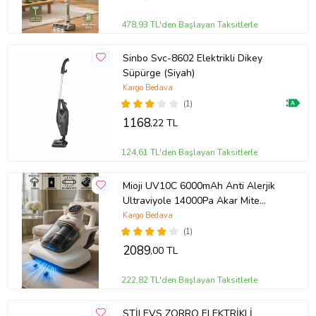
*Toz torbası çok kolay temizlenir
478,93 TL'den Başlayan Taksitlerle
*Taşıma kolaylığı ile her an elinizin altındadır
Sinbo Svc-8602 Elektrikli Dikey
Süpürge (Siyah)
*Avrupa CE kalite onayı
Kargo Bedava
(1)
1168
,22 TL
Ürün Kodu:
kcm9050002
124,61 TL'den Başlayan Taksitlerle
Mioji UV10C 6000mAh Anti Alerjik
Ultraviyole 14000Pa Akar Mite
Temizleyici Kablosuz Şarjlı Süpürge
Kargo Bedava
(Beyaz)
(1)
2089
,00 TL
222,82 TL'den Başlayan Taksitlerle
STİLEVS ZORRO ELEKTRİKLİ