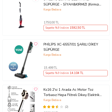
SÜPÜRGE - SİYAH&KIRMIZI (Kırmızı-
Siyah)
Kargo Bedava
1750
,00 TL
Sepette %9 İndirim
1592
,50 TL
PHİLİPS XC-6557/01 ŞARJLI DİKEY
SÜPÜRGE
Kargo Bedava
15.499
TL
Sepette %9 İndirim
14.104
TL
Ks16 2'si 1 Arada Ac Motor Toz
Torbasız Hepa Filtreli Dikey Elektrikli
Süpürge (Beyaz)
Kargo Bedava
(2)