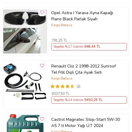
Opel Astra J Yarasa Ayna Kapağı
Piano Black Parlak Siyah
Kargo Bedava
781
,25 TL
Sepette %17 İndirim
648
,44 TL
Renault Clio 2 1998-2012 Sunroof
Tel Fitil Dişli Çıta Ayak Seti
Kargo Bedava
(2)
6337
,50 TL
Sepette %14 İndirim
5450
,25 TL
Castrol Magnatec Stop-Start 5W-30
A5 7 lt Motor Yağı Ü.T 2024
Kargo Bedava