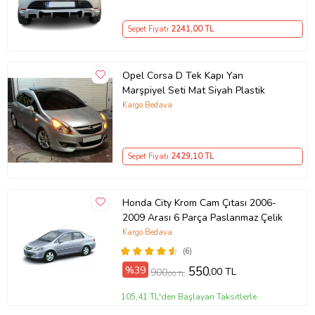
Sepet Fiyatı
2241
,00 TL
Opel Corsa D Tek Kapı Yan
Marşpiyel Seti Mat Siyah Plastik
Kargo Bedava
Sepet Fiyatı
2429
,10 TL
Honda City Krom Cam Çıtası 2006-
2009 Arası 6 Parça Paslanmaz Çelik
Kargo Bedava
(6)
%39
550
,00 TL
900
,00 TL
105,41 TL'den Başlayan Taksitlerle