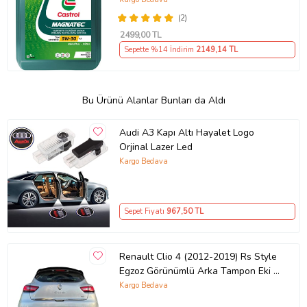
(2)
2499
,00 TL
Sepette %14 İndirim
2149
,14 TL
Bu Ürünü Alanlar Bunları da Aldı
Audi A3 Kapı Altı Hayalet Logo
Orjinal Lazer Led
Kargo Bedava
Sepet Fiyatı
967
,50 TL
Renault Clio 4 (2012-2019) Rs Style
Egzoz Görünümlü Arka Tampon Eki -
Difüzör (Plastik)
Kargo Bedava