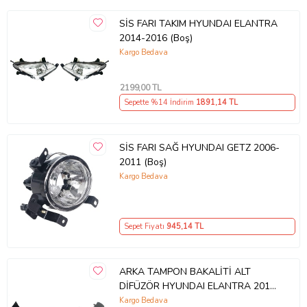
SİS FARI TAKIM HYUNDAI ELANTRA
2014-2016 (Boş)
Kargo Bedava
2199
,00 TL
Sepette %14 İndirim
1891
,14 TL
SİS FARI SAĞ HYUNDAI GETZ 2006-
2011 (Boş)
Kargo Bedava
Sepet Fiyatı
945
,14 TL
ARKA TAMPON BAKALİTİ ALT
DİFÜZÖR HYUNDAI ELANTRA 2016-
2018 (Boş)
Kargo Bedava