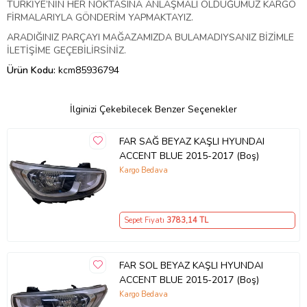
TÜRKİYE’NİN HER NOKTASINA ANLAŞMALI OLDUĞUMUZ KARGO
FİRMALARIYLA GÖNDERİM YAPMAKTAYIZ.
ARADIĞINIZ PARÇAYI MAĞAZAMIZDA BULAMADIYSANIZ BİZİMLE
İLETİŞİME GEÇEBİLİRSİNİZ.
Ürün Kodu:
kcm85936794
İlginizi Çekebilecek Benzer Seçenekler
FAR SAĞ BEYAZ KAŞLI HYUNDAI
ACCENT BLUE 2015-2017 (Boş)
Kargo Bedava
Sepet Fiyatı
3783
,14 TL
FAR SOL BEYAZ KAŞLI HYUNDAI
ACCENT BLUE 2015-2017 (Boş)
Kargo Bedava