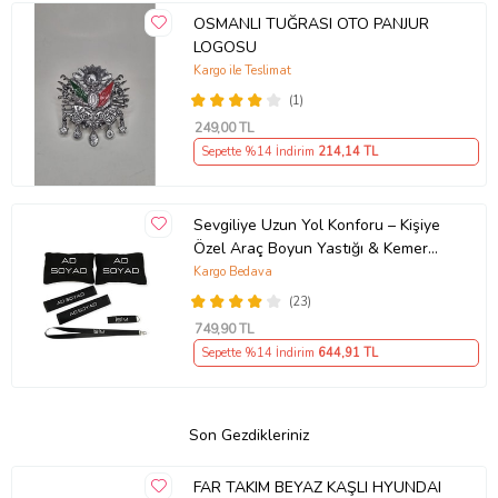
OSMANLI TUĞRASI OTO PANJUR
LOGOSU
Kargo ile Teslimat
(1)
249
,00 TL
Sepette %14 İndirim
214
,14 TL
Sevgiliye Uzun Yol Konforu – Kişiye
Özel Araç Boyun Yastığı & Kemer
Pedi Hediye Seti
Kargo Bedava
(23)
749
,90 TL
Sepette %14 İndirim
644
,91 TL
Son Gezdikleriniz
FAR TAKIM BEYAZ KAŞLI HYUNDAI