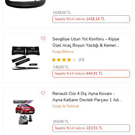
1649
,00 TL
Sepette %14 İndirim
1418
,14 TL
Sevgiliye Uzun Yol Konforu – Kişiye
Özel Araç Boyun Yastığı & Kemer
Pedi Hediye Seti
Kargo Bedava
(23)
749
,90 TL
Sepette %14 İndirim
644
,91 TL
Renault Clio 4 Dış Ayna Kovanı -
Ayna Katlanır Destek Parçası 1 Adet
490307706 M3625
Kargo ile Teslimat
259
,90 TL
Sepette %14 İndirim
223
,51 TL