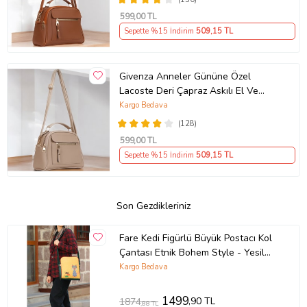
599
,00 TL
Sepette %15 İndirim
509
,15 TL
Givenza Anneler Gününe Özel
Lacoste Deri Çapraz Askılı El Ve
Omuz Çantası (Vizon)
Kargo Bedava
(128)
599
,00 TL
Sepette %15 İndirim
509
,15 TL
Son Gezdikleriniz
Fare Kedi Figürlü Büyük Postacı Kol
Çantası Etnik Bohem Style - Yesil
(Yeşil)
Kargo Bedava
1499
,90 TL
1874
,88 TL