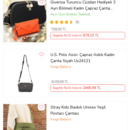
Givenza Turuncu Cüzdan Hediyeli 3
Ayrı Bölmeli Kadın Çapraz Çanta
(Siyah)
Aynı Gün Ücretsiz Teslimat
(5)
799
,00 TL
Sepette %15 İndirim
679
,15 TL
U.S. Polo Assn. Çapraz Askılı Kadın
Çanta Siyah Us24121
Kargo Bedava
4109
,99 TL
Sepette %40 İndirim
2465
,99 TL
Stray Kids Baskılı Unisex Yeşil
Postacı Çantası
Kargo Bedava