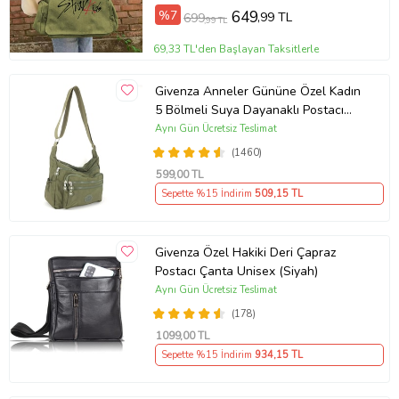
%7
649
,99 TL
699
,99 TL
69,33 TL'den Başlayan Taksitlerle
Givenza Anneler Gününe Özel Kadın
5 Bölmeli Suya Dayanaklı Postacı
Çanta (Haki)
Aynı Gün Ücretsiz Teslimat
(1460)
599
,00 TL
Sepette %15 İndirim
509
,15 TL
Givenza Özel Hakiki Deri Çapraz
Postacı Çanta Unisex (Siyah)
Aynı Gün Ücretsiz Teslimat
(178)
1099
,00 TL
Sepette %15 İndirim
934
,15 TL