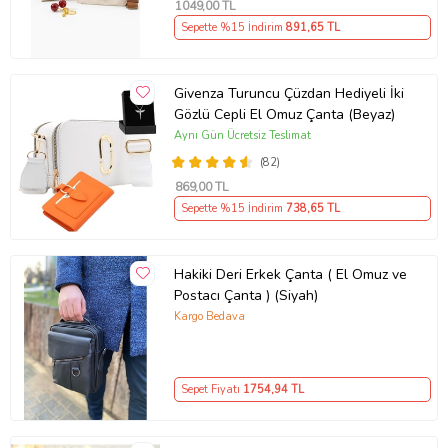
Özel Günler İçin Mükemmel Hediye!
??
1049
,00 TL
Doğum günü, yılbaşı, Anneler Günü ya da sadece sevdiğinize küçük
Sepette %15 İndirim
891
,65 TL
bir sürpriz yapmak istiyorsanız,
Fare Kedi Figürlü Büyük Postacı
Çantası
şıklığı ve kullanışlılığı ile harika bir seçenek olacak.
Her adımda özgün, eğlenceli ve rahat! Siz de bu çantayı
Givenza Turuncu Çüzdan Hediyeli İki
koleksiyonunuza ekleyin, farkı hissedin! ???
Gözlü Cepli El Omuz Çanta (Beyaz)
Ürün Kodu:
kcm92024063
Aynı Gün Ücretsiz Teslimat
(82)
869
,00 TL
Sepette %15 İndirim
738
,65 TL
Hakiki Deri Erkek Çanta ( El Omuz ve
Postacı Çanta ) (Siyah)
Kargo Bedava
Sepet Fiyatı
1754
,94 TL