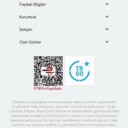
Faydalı Bilgiler
Kurumsal
İletişim
Özel Günler
Türkiye’nin önde gelen online alışveriş sitesi ve mobil uygulaması
Çiçeksepeti’nde, ihtiyacınız olan tüm ürünleri bulabilirsiniz. Çiçek,
Çikolata, Hediye, Kişiye Özel Ürünler ve Hediye Setleri gibi birçok farklı
kategoride aradığınız binlerce ürünü sizlere sunuyor ve zamanında
kapınıza getiriyoruz! Siz de ister sevdiklerinizi mutlu etmek için, ister
kendiniz için sipariş verebilir; Çiçeksepeti Extra’nın fırsatlarla dolu