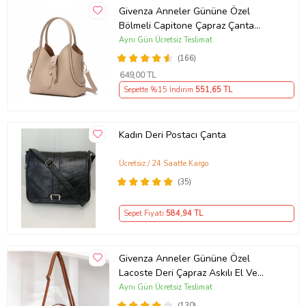
Givenza Anneler Gününe Özel
Bölmeli Capitone Çapraz Çanta
(Vizon)
Aynı Gün Ücretsiz Teslimat
(166)
649
,00 TL
Sepette %15 İndirim
551
,65 TL
Kadın Deri Postacı Çanta
Ücretsiz / 24 Saatte Kargo
(35)
Sepet Fiyatı
584
,94 TL
Givenza Anneler Gününe Özel
Lacoste Deri Çapraz Askılı El Ve
Omuz Çantası (Taba)
Aynı Gün Ücretsiz Teslimat
(130)