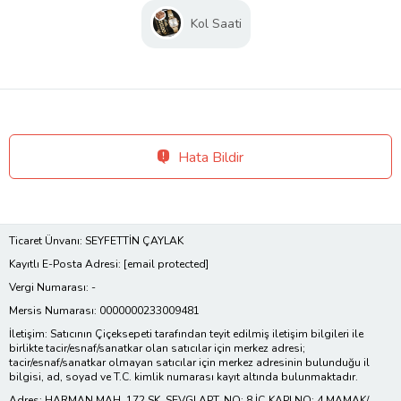
Kol Saati
Hata Bildir
Ticaret Ünvanı: SEYFETTİN ÇAYLAK
Kayıtlı E-Posta Adresi:
[email protected]
Vergi Numarası: -
Mersis Numarası: 0000000233009481
İletişim: Satıcının Çiçeksepeti tarafından teyit edilmiş iletişim bilgileri ile
birlikte tacir/esnaf/sanatkar olan satıcılar için merkez adresi;
tacir/esnaf/sanatkar olmayan satıcılar için merkez adresinin bulunduğu il
bilgisi, ad, soyad ve T.C. kimlik numarası kayıt altında bulunmaktadır.
Adres: HARMAN MAH. 172 SK. SEVGI APT. NO: 8 İÇ KAPI NO: 4 MAMAK/