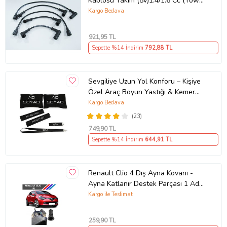
Kablosu Takım (8v)1.4/1.6 Cc (Yow
Jung)
Kargo Bedava
921
,95 TL
Sepette %14 İndirim
792
,88 TL
Sevgiliye Uzun Yol Konforu – Kişiye
Özel Araç Boyun Yastığı & Kemer
Pedi Hediye Seti
Kargo Bedava
(23)
749
,90 TL
Sepette %14 İndirim
644
,91 TL
Renault Clio 4 Dış Ayna Kovanı -
Ayna Katlanır Destek Parçası 1 Adet
490307706 M3625
Kargo ile Teslimat
259
,90 TL