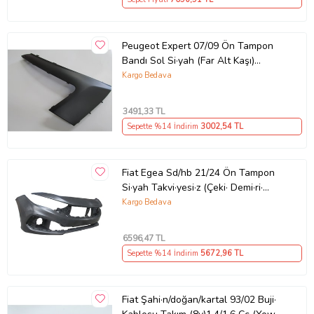
Peugeot Expert 07/09 Ön Tampon
Bandı Sol Si·yah (Far Alt Kaşı)
(İ·talya)
Kargo Bedava
3491
,33 TL
Sepette %14 İndirim
3002
,54 TL
Fiat Egea Sd/hb 21/24 Ön Tampon
Si·yah Takvi·yesi·z (Çeki· Demi·ri·
Kapaklı/si·s/panjur Deli·kli·)
Kargo Bedava
6596
,47 TL
Sepette %14 İndirim
5672
,96 TL
Fiat Şahi·n/doğan/kartal 93/02 Buji·