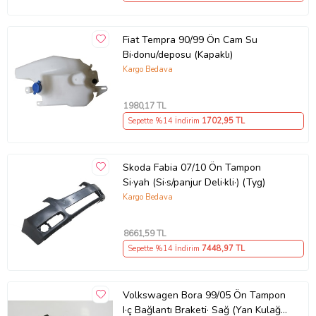
Fiat Tempra 90/99 Ön Cam Su
Bi·donu/deposu (Kapaklı)
Kargo Bedava
1980
,17 TL
Sepette %14 İndirim
1702
,95 TL
Skoda Fabia 07/10 Ön Tampon
Si·yah (Si·s/panjur Deli·kli·) (Tyg)
Kargo Bedava
8661
,59 TL
Sepette %14 İndirim
7448
,97 TL
Volkswagen Bora 99/05 Ön Tampon
I·ç Bağlantı Braketi· Sağ (Yan Kulağa