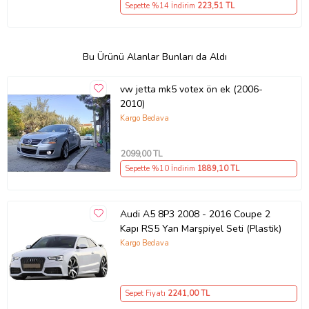
Sepette %14 İndirim
223
,51 TL
Bu Ürünü Alanlar Bunları da Aldı
vw jetta mk5 votex ön ek (2006-
2010)
Kargo Bedava
2099
,00 TL
Sepette %10 İndirim
1889
,10 TL
Audi A5 8P3 2008 - 2016 Coupe 2
Kapı RS5 Yan Marşpiyel Seti (Plastik)
Kargo Bedava
Sepet Fiyatı
2241
,00 TL