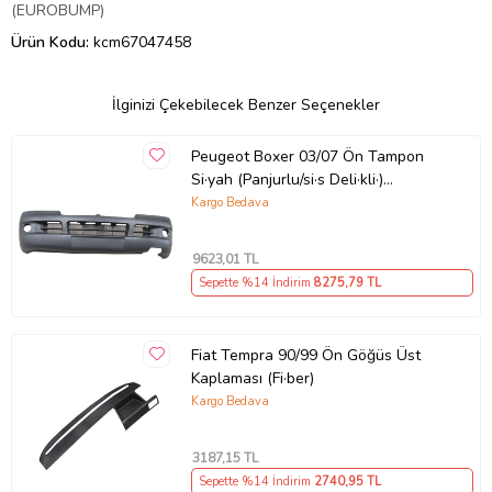
(EUROBUMP)
Ürün Kodu:
kcm67047458
İlginizi Çekebilecek Benzer Seçenekler
Peugeot Boxer 03/07 Ön Tampon
Si·yah (Panjurlu/si·s Deli·kli·)
(eurobump)
Kargo Bedava
9623
,01 TL
Sepette %14 İndirim
8275
,79 TL
Fiat Tempra 90/99 Ön Göğüs Üst
Kaplaması (Fi·ber)
Kargo Bedava
3187
,15 TL
Sepette %14 İndirim
2740
,95 TL