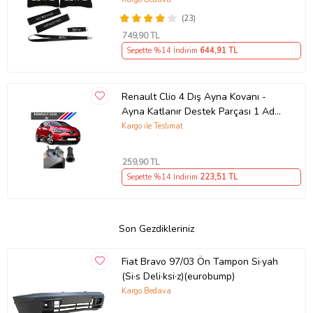
(23)
749
,90 TL
Sepette %14 İndirim
644
,91 TL
Renault Clio 4 Dış Ayna Kovanı -
Ayna Katlanır Destek Parçası 1 Adet
490307706 M3625
Kargo ile Teslimat
259
,90 TL
Sepette %14 İndirim
223
,51 TL
Son Gezdikleriniz
Fiat Bravo 97/03 Ön Tampon Si·yah
(Si·s Deli·ksi·z)(eurobump)
Kargo Bedava