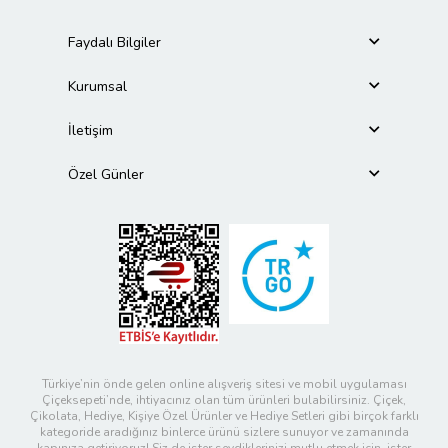
Faydalı Bilgiler
Kurumsal
İletişim
Özel Günler
Türkiye’nin önde gelen online alışveriş sitesi ve mobil uygulaması
Çiçeksepeti’nde, ihtiyacınız olan tüm ürünleri bulabilirsiniz. Çiçek,
Çikolata, Hediye, Kişiye Özel Ürünler ve Hediye Setleri gibi birçok farklı
kategoride aradığınız binlerce ürünü sizlere sunuyor ve zamanında
kapınıza getiriyoruz! Siz de ister sevdiklerinizi mutlu etmek için, ister