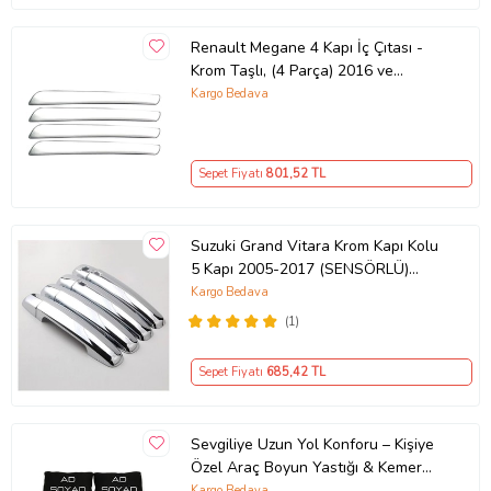
Renault Megane 4 Kapı İç Çıtası -
Krom Taşlı, (4 Parça) 2016 ve
Sonrası, HB/SD
Kargo Bedava
Sepet Fiyatı
801
,52 TL
Suzuki Grand Vitara Krom Kapı Kolu
5 Kapı 2005-2017 (SENSÖRLÜ)
P.ÇELİK
Kargo Bedava
(1)
Sepet Fiyatı
685
,42 TL
Sevgiliye Uzun Yol Konforu – Kişiye
Özel Araç Boyun Yastığı & Kemer
Pedi Hediye Seti
Kargo Bedava