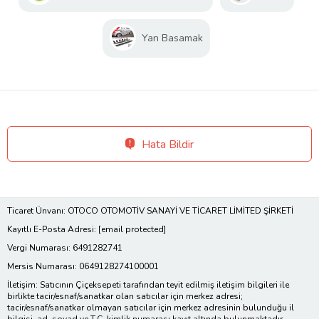
Yan Basamak
Hata Bildir
Ticaret Ünvanı: OTOCO OTOMOTİV SANAYİ VE TİCARET LİMİTED ŞİRKETİ
Kayıtlı E-Posta Adresi:
[email protected]
Vergi Numarası: 6491282741
Mersis Numarası: 0649128274100001
İletişim: Satıcının Çiçeksepeti tarafından teyit edilmiş iletişim bilgileri ile
birlikte tacir/esnaf/sanatkar olan satıcılar için merkez adresi;
tacir/esnaf/sanatkar olmayan satıcılar için merkez adresinin bulunduğu il
bilgisi, ad, soyad ve T.C. kimlik numarası kayıt altında bulunmaktadır.