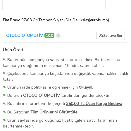
Fiat Bravo 97/03 Ön Tampon Si·yah (Si·s Deli·ksi·z)(eurobump)
OTOCO OTOMOTİV
10,0
Satıcıya Sor
Ürün Özeti
Bu ürünün kampanyalı satışı stoklarla sınırlıdır. Bir tüketici bu
kampanya stoğundan maksimum 10 adet satın alabilir.
Çiçeksepeti kampanya koşullarında değişiklik yapma hakkını saklı
tutar.
Ürünün iade politikasını öğrenmek için
tıklayın.
Bu ürün
OTOCO OTOMOTİV
tarafından gönderilecektir.
Bu satıcının ürünlerinde geçerli
350,00 TL Üzeri Kargo Bedava
Bu Satıcının
Tüm Ürünlerini Görüntüle
Ürün sayfasında gördüğünüz fiyat bilgileri, satıcı tarafından
belirlenmektedir.