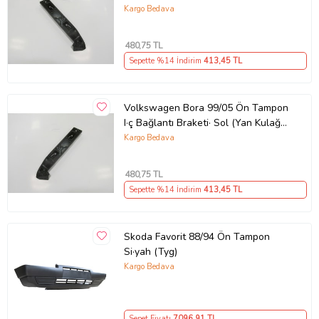
Takılan)
Kargo Bedava
480
,75 TL
Sepette %14 İndirim
413
,45 TL
Volkswagen Bora 99/05 Ön Tampon
I·ç Bağlantı Braketi· Sol (Yan Kulağa
Takılan)
Kargo Bedava
480
,75 TL
Sepette %14 İndirim
413
,45 TL
Skoda Favorit 88/94 Ön Tampon
Si·yah (Tyg)
Kargo Bedava
Sepet Fiyatı
7096
,91 TL