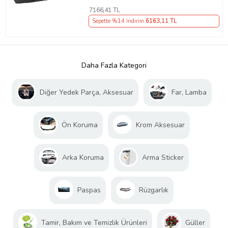
7166
,41 TL
Sepette %14 İndirim
6163
,11 TL
Daha Fazla Kategori
Diğer Yedek Parça, Aksesuar
Far, Lamba
Ön Koruma
Krom Aksesuar
Arka Koruma
Arma Sticker
Paspas
Rüzgarlık
Tamir, Bakım ve Temizlik Ürünleri
Güller