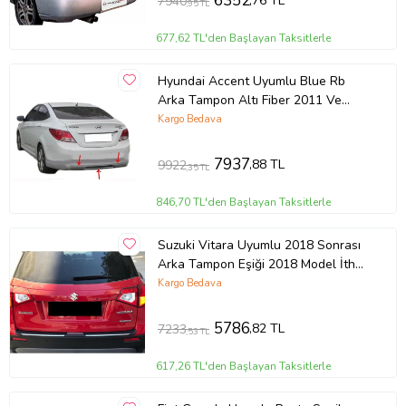
6352
,76 TL
7940
,95 TL
677,62 TL'den Başlayan Taksitlerle
Hyundai Accent Uyumlu Blue Rb
Arka Tampon Altı Fiber 2011 Ve
Sonrası
Kargo Bedava
7937
,88 TL
9922
,35 TL
846,70 TL'den Başlayan Taksitlerle
Suzuki Vitara Uyumlu 2018 Sonrası
Arka Tampon Eşiği 2018 Model İthal
Üründür
Kargo Bedava
5786
,82 TL
7233
,53 TL
617,26 TL'den Başlayan Taksitlerle