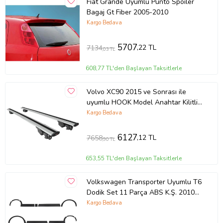
Fiat Grande Uyumlu Punto Spoiler
Bagaj Gt Fiber 2005-2010
Kargo Bedava
5707
,22 TL
7134
,03 TL
608,77 TL'den Başlayan Taksitlerle
Volvo XC90 2015 ve Sonrası ile
uyumlu HOOK Model Anahtar Kilitli
Ara Atkı Tavan Barı GRİ
Kargo Bedava
6127
,12 TL
7658
,90 TL
653,55 TL'den Başlayan Taksitlerle
Volkswagen Transporter Uyumlu T6
Dodik Set 11 Parça ABS K.Ş. 2010
2014 Model Aras
Kargo Bedava