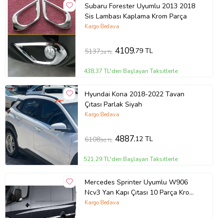
Subaru Forester Uyumlu 2013 2018
Sis Lambası Kaplama Krom Parça
Kargo Bedava
4109
,79 TL
5137
,24 TL
438,37 TL'den Başlayan Taksitlerle
Hyundai Kona 2018-2022 Tavan
Çıtası Parlak Siyah
Kargo Bedava
4887
,12 TL
6108
,90 TL
521,29 TL'den Başlayan Taksitlerle
Mercedes Sprinter Uyumlu W906
Ncv3 Yan Kapı Çıtası 10 Parça Krom
(Extra Uzun) 2006 Ve Sonrası
Kargo Bedava