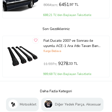
6451
,97 TL
8064
,96 TL
688,21 TL'den Başlayan Taksitlerle
Son Gezdikleriniz
Fiat Ducato 2007 ve Sonrası ile
uyumlu ACE-1 Ara Atkı Tavan Barı
SİYAH 4 ADET BAR
Kargo Bedava
9278
,33 TL
11.597
TL
989,68 TL'den Başlayan Taksitlerle
Daha Fazla Kategori
Motosiklet
Diğer Yedek Parça, Aksesuar