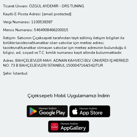
Ticaret Ünvanı: ÖZGÜL AYDEMİR - DRS TUNING
Kayıtlı E-Posta Adresi:
[email protected]
Vergi Numarası: 1100538387
Mersis Numarası: 5464908466200015
İletişim: Satıcının Çiçeksepeti tarafından teyit edilmiş iletişim bilgileri ile
birlikte tacir/esnaf/sanatkar olan satıcılar için merkez adresi;
tacir/esnaf/sanatkar olmayan satıcılar için merkez adresinin bulunduğu il
bilgisi, ad, soyad ve T.C. kimlik numarası kayıt altında bulunmaktadır.
Adres: BAHÇELİEVLER MAH. ADNAN KAHVECİ BLV. ÜNVERDI IŞ MERKEZI
NO: 73 B BAHÇELİEVLER/ İSTANBUL 1500047164/342/TUR
Şehir: İstanbul
Çiçeksepeti Mobil Uygulamamızı İndirin