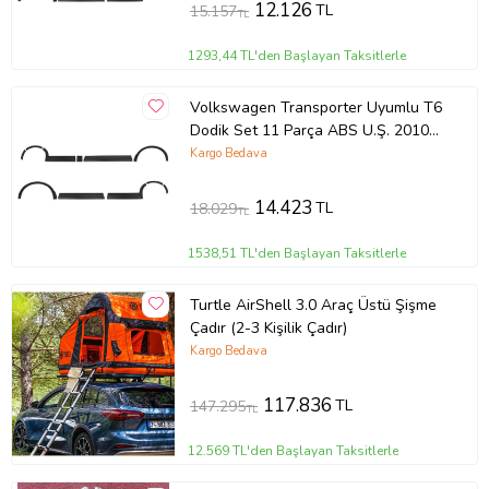
12.126
TL
15.157
TL
1293,44 TL'den Başlayan Taksitlerle
Volkswagen Transporter Uyumlu T6
Dodik Set 11 Parça ABS U.Ş. 2010
2014 Model Arası
Kargo Bedava
14.423
TL
18.029
TL
1538,51 TL'den Başlayan Taksitlerle
Turtle AirShell 3.0 Araç Üstü Şişme
Çadır (2-3 Kişilik Çadır)
Kargo Bedava
117.836
TL
147.295
TL
12.569 TL'den Başlayan Taksitlerle