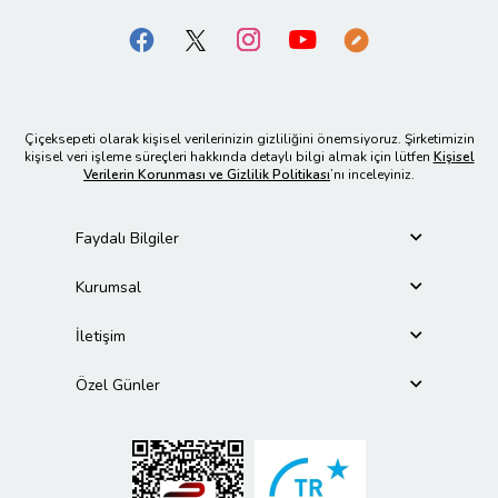
Çiçeksepeti olarak kişisel verilerinizin gizliliğini önemsiyoruz. Şirketimizin
kişisel veri işleme süreçleri hakkında detaylı bilgi almak için lütfen
Kişisel
Verilerin Korunması ve Gizlilik Politikası
’nı inceleyiniz.
Faydalı Bilgiler
Kurumsal
İletişim
Özel Günler