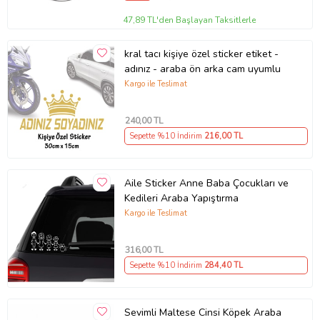
47,89 TL'den Başlayan Taksitlerle
kral tacı kişiye özel sticker etiket -
adınız - araba ön arka cam uyumlu
Kargo ile Teslimat
240
,00 TL
Sepette %10 İndirim
216
,00 TL
Aile Sticker Anne Baba Çocukları ve
Kedileri Araba Yapıştırma
Kargo ile Teslimat
316
,00 TL
Sepette %10 İndirim
284
,40 TL
Sevimli Maltese Cinsi Köpek Araba