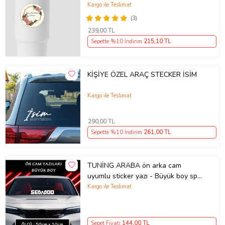
Gönderim Yapılmaktadır)
Kargo ile Teslimat
(3)
239
,00 TL
Sepette %10 İndirim
215
,10 TL
KİŞİYE ÖZEL ARAÇ STECKER İSİM
Kargo ile Teslimat
290
,00 TL
Sepette %10 İndirim
261
,00 TL
TUNİNG ARABA ön arka cam
uyumlu sticker yazı - Büyük boy spor
tuning modifiye etiket
Kargo ile Teslimat
Sepet Fiyatı
144
,00 TL