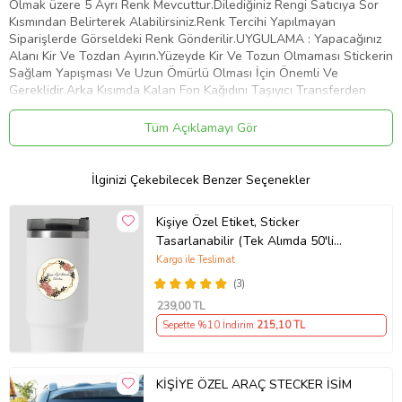
Olmak üzere 5 Ayrı Renk Mevcuttur.Dilediğiniz Rengi Satıcıya Sor
Kısmından Belirterek Alabilirsiniz.Renk Tercihi Yapılmayan
Siparişlerde Görseldeki Renk Gönderilir.UYGULAMA : Yapacağınız
Alanı Kir Ve Tozdan Ayırın.Yüzeyde Kir Ve Tozun Olmaması Stickerin
Sağlam Yapışması Ve Uzun Ömürlü Olması İçin Önemli Ve
Gereklidir.Arka Kısımda Kalan Fon Kağıdını Taşıyıcı Transferden
Dikkatlice Ayırın.Bu İşlemi Yaparken Stickerin Tüm Parçalarının
Taşıyıcıya Geçtiğinden Emin Olun.Taşıyıcı Transferi Belirlemiş
Tüm Açıklamayı Gör
Olduğunuz Yüzeye Üstten Başlayarak Plastik Bir Kart İle Bastırıp
Aşağıya Doğru Yapıştırın.Yüzeye Yapıştırdığınız Şeffaf Taşıyıcı
Transferin Üzerinden Desene Baskı Yaparak Stickerin Düzeye
İlginizi Çekebilecek Benzer Seçenekler
Yapışmasını Sağlayın.Taşıyıcı Transferi Köşesinden Başlayarak
Yapıştırdığınız Alandan Yavaşça Ve Dikkatlice Sıyırın.Transferi
Kişiye Özel Etiket, Sticker
Çekerken Parçaların Taşıyıcıdan Ayrılıp Belirlemiş Olduğunuz Alana
Tasarlanabilir (Tek Alımda 50'li
Yapıştığından Emin Olun.Artık Stickeriniz Kullanıma Hazır. Tebrikler
Gönderim Yapılmaktadır)
Kargo ile Teslimat
Ürün Kodu:
kcm38823166
(3)
239
,00 TL
Sepette %10 İndirim
215
,10 TL
KİŞİYE ÖZEL ARAÇ STECKER İSİM