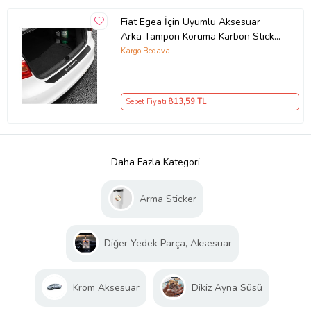
Fiat Egea İçin Uyumlu Aksesuar
Arka Tampon Koruma Karbon Sticker
90*8 Cm
Kargo Bedava
Sepet Fiyatı
813
,59 TL
Daha Fazla Kategori
Arma Sticker
Diğer Yedek Parça, Aksesuar
Krom Aksesuar
Dikiz Ayna Süsü