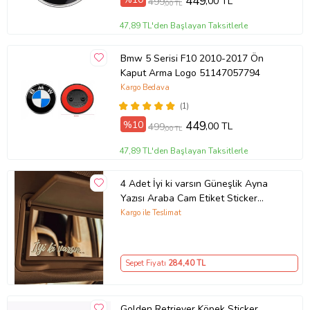
449
,00 TL
499
,00 TL
47,89 TL'den Başlayan Taksitlerle
Bmw 5 Serisi F10 2010-2017 Ön
Kaput Arma Logo 51147057794
Kargo Bedava
(1)
%10
449
,00 TL
499
,00 TL
47,89 TL'den Başlayan Taksitlerle
4 Adet İyi ki varsın Güneşlik Ayna
Yazısı Araba Cam Etiket Sticker
8x2cm
Kargo ile Teslimat
Sepet Fiyatı
284
,40 TL
Golden Retriever Köpek Sticker