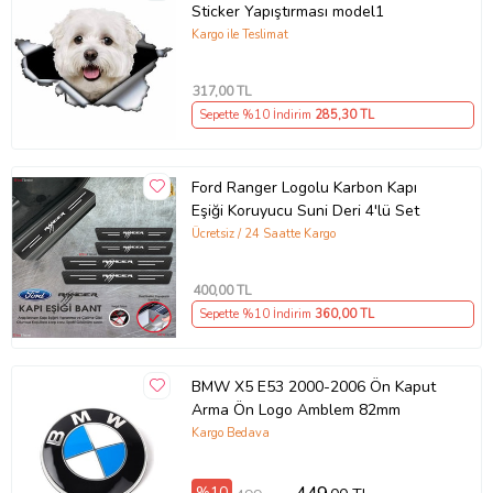
Sticker Yapıştırması model1
Kargo ile Teslimat
317
,00 TL
Sepette %10 İndirim
285
,30 TL
Ford Ranger Logolu Karbon Kapı
Eşiği Koruyucu Suni Deri 4'lü Set
Ücretsiz / 24 Saatte Kargo
400
,00 TL
Sepette %10 İndirim
360
,00 TL
BMW X5 E53 2000-2006 Ön Kaput
Arma Ön Logo Amblem 82mm
Kargo Bedava
%10