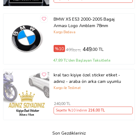
BMW X5 E53 2000-2005 Bagaj
Arması Logo Amblem 78mm
Kargo Bedava
%10
449
,00 TL
499
,00 TL
47,89 TL'den Başlayan Taksitlerle
kral tacı kişiye özel sticker etiket -
adınız - araba ön arka cam uyumlu
Kargo ile Teslimat
240
,00 TL
Sepette %10 İndirim
216
,00 TL
Son Gezdikleriniz