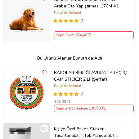
Araba Oto Yapıştırması 17CM A1
Kargo ile Teslimat
(1)
Sepet Fiyatı
284
,40 TL
Bu Ürünü Alanlar Bunları da Aldı
BAROLAR BİRLİĞİ AVUKAT ARAÇ İÇ
CAM STİCKER 2 Lİ (Şeffaf)
Kargo ile Teslimat
(1)
155
,00 TL
Sepette %10 İndirim
139
,50 TL
Kişiye Özel Etiket, Sticker
Tasarlanabilir (Tek Alımda 50'li