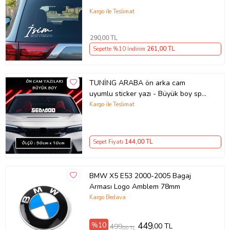
Kargo ile Teslimat
290
,00 TL
Sepette %10 İndirim
261
,00 TL
TUNİNG ARABA ön arka cam
uyumlu sticker yazı - Büyük boy spor
tuning modifiye etiket
Kargo ile Teslimat
Sepet Fiyatı
144
,00 TL
BMW X5 E53 2000-2005 Bagaj
Arması Logo Amblem 78mm
Kargo Bedava
%10
449
,00 TL
499
,00 TL