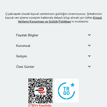
Çiçeksepeti olarak kişisel verilerinizin gizliliğini önemsiyoruz. Şirketimizin
kişisel veri işleme süreçleri hakkında detaylı bilgi almak için lütfen
Kişisel
Verilerin Korunması ve Gizlilik Politikası
’nı inceleyiniz.
Faydalı Bilgiler
Kurumsal
İletişim
Özel Günler