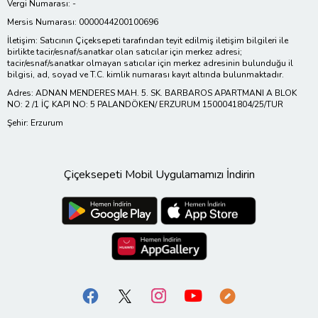
Vergi Numarası: -
Mersis Numarası: 0000044200100696
İletişim: Satıcının Çiçeksepeti tarafından teyit edilmiş iletişim bilgileri ile
birlikte tacir/esnaf/sanatkar olan satıcılar için merkez adresi;
tacir/esnaf/sanatkar olmayan satıcılar için merkez adresinin bulunduğu il
bilgisi, ad, soyad ve T.C. kimlik numarası kayıt altında bulunmaktadır.
Adres: ADNAN MENDERES MAH. 5. SK. BARBAROS APARTMANI A BLOK
NO: 2 /1 İÇ KAPI NO: 5 PALANDÖKEN/ ERZURUM 1500041804/25/TUR
Şehir: Erzurum
Çiçeksepeti Mobil Uygulamamızı İndirin