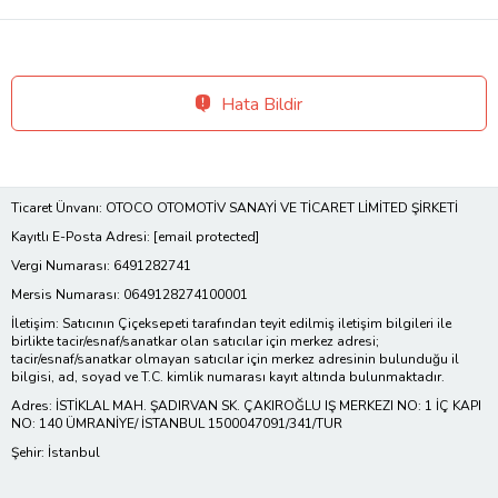
Hata Bildir
Ticaret Ünvanı: OTOCO OTOMOTİV SANAYİ VE TİCARET LİMİTED ŞİRKETİ
Kayıtlı E-Posta Adresi:
[email protected]
Vergi Numarası: 6491282741
Mersis Numarası: 0649128274100001
İletişim: Satıcının Çiçeksepeti tarafından teyit edilmiş iletişim bilgileri ile
birlikte tacir/esnaf/sanatkar olan satıcılar için merkez adresi;
tacir/esnaf/sanatkar olmayan satıcılar için merkez adresinin bulunduğu il
bilgisi, ad, soyad ve T.C. kimlik numarası kayıt altında bulunmaktadır.
Adres: İSTİKLAL MAH. ŞADIRVAN SK. ÇAKIROĞLU IŞ MERKEZI NO: 1 İÇ KAPI
NO: 140 ÜMRANİYE/ İSTANBUL 1500047091/341/TUR
Şehir: İstanbul