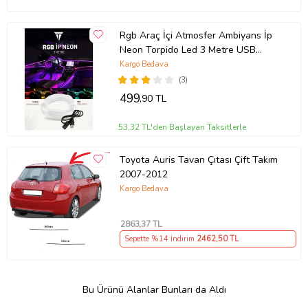
Rgb Araç İçi Atmosfer Ambiyans İp
Neon Torpido Led 3 Metre USB
Girişli
Kargo Bedava
(3)
499
,90 TL
53,32 TL'den Başlayan Taksitlerle
Toyota Auris Tavan Çıtası Çift Takım
2007-2012
Kargo Bedava
2863
,37 TL
Sepette %14 İndirim
2462
,50 TL
Bu Ürünü Alanlar Bunları da Aldı