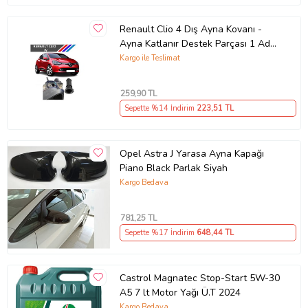
Renault Clio 4 Dış Ayna Kovanı -
Ayna Katlanır Destek Parçası 1 Adet
490307706 M3625
Kargo ile Teslimat
259
,90 TL
Sepette %14 İndirim
223
,51 TL
Opel Astra J Yarasa Ayna Kapağı
Piano Black Parlak Siyah
Kargo Bedava
781
,25 TL
Sepette %17 İndirim
648
,44 TL
Castrol Magnatec Stop-Start 5W-30
A5 7 lt Motor Yağı Ü.T 2024
Kargo Bedava