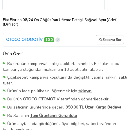
Fiat Fiorino 08/24 Ön Göğüs Yan Üfleme Peteği· Sağ/sol Aynı (Adet)
(Di·fi·zör)
OTOCO OTOMOTİV
10,0
Satıcıya Sor
Ürün Özeti
Bu ürünün kampanyalı satışı stoklarla sınırlıdır. Bir tüketici bu
kampanya stoğundan maksimum 10 adet satın alabilir.
Çiçeksepeti kampanya koşullarında değişiklik yapma hakkını saklı
tutar.
Ürünün iade politikasını öğrenmek için
tıklayın.
Bu ürün
OTOCO OTOMOTİV
tarafından gönderilecektir.
Bu satıcının ürünlerinde geçerli
350,00 TL Üzeri Kargo Bedava
Bu Satıcının
Tüm Ürünlerini Görüntüle
Ürün sayfasında gördüğünüz fiyat bilgileri, satıcı tarafından
belirlenmektedir.