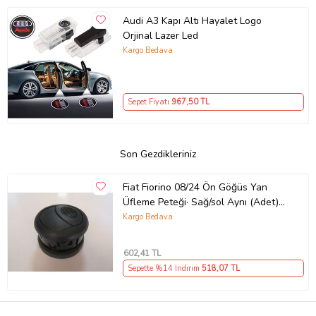
Audi A3 Kapı Altı Hayalet Logo
Orjinal Lazer Led
Kargo Bedava
Sepet Fiyatı
967
,50 TL
Son Gezdikleriniz
Fiat Fiorino 08/24 Ön Göğüs Yan
Üfleme Peteği· Sağ/sol Aynı (Adet)
(Di·fi·zör)
Kargo Bedava
602
,41 TL
Sepette %14 İndirim
518
,07 TL