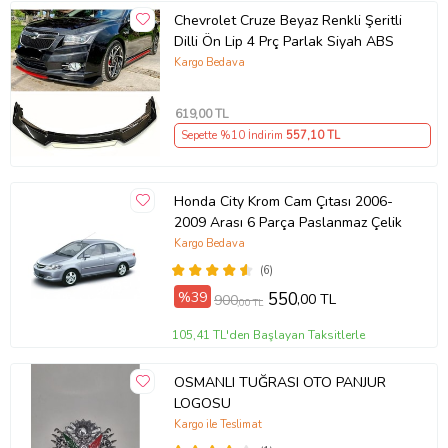
Chevrolet Cruze Beyaz Renkli Şeritli
Dilli Ön Lip 4 Prç Parlak Siyah ABS
Kargo Bedava
619
,00 TL
Sepette %10 İndirim
557
,10 TL
Honda City Krom Cam Çıtası 2006-
2009 Arası 6 Parça Paslanmaz Çelik
Kargo Bedava
(6)
%39
550
,00 TL
900
,00 TL
105,41 TL'den Başlayan Taksitlerle
OSMANLI TUĞRASI OTO PANJUR
LOGOSU
Kargo ile Teslimat