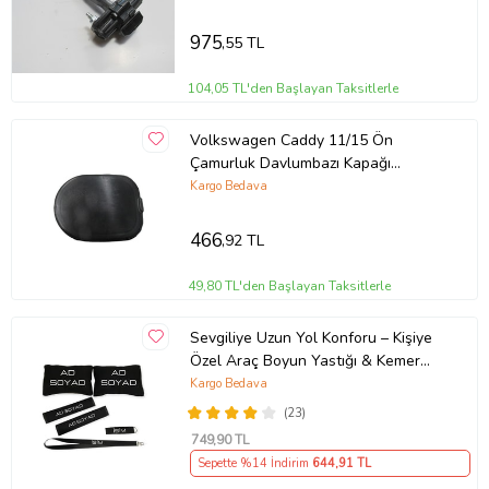
975
,55 TL
104,05 TL'den Başlayan Taksitlerle
Volkswagen Caddy 11/15 Ön
Çamurluk Davlumbazı Kapağı
Sağ/sol Aynı (Adet)
Kargo Bedava
466
,92 TL
49,80 TL'den Başlayan Taksitlerle
Sevgiliye Uzun Yol Konforu – Kişiye
Özel Araç Boyun Yastığı & Kemer
Pedi Hediye Seti
Kargo Bedava
(23)
749
,90 TL
Sepette %14 İndirim
644
,91 TL