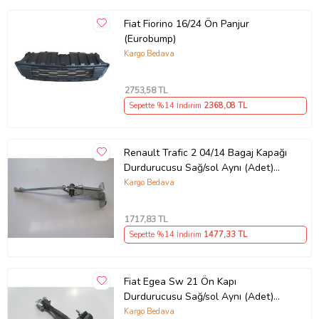
Fiat Fiorino 16/24 Ön Panjur
(Eurobump)
Kargo Bedava
2753
,58 TL
Sepette %14 İndirim
2368
,08 TL
Renault Trafic 2 04/14 Bagaj Kapağı
Durdurucusu Sağ/sol Aynı (Adet)
(Kapı Gergi·si·)
Kargo Bedava
1717
,83 TL
Sepette %14 İndirim
1477
,33 TL
Fiat Egea Sw 21 Ön Kapı
Durdurucusu Sağ/sol Aynı (Adet)
(Kapı Gergi·si·)
Kargo Bedava