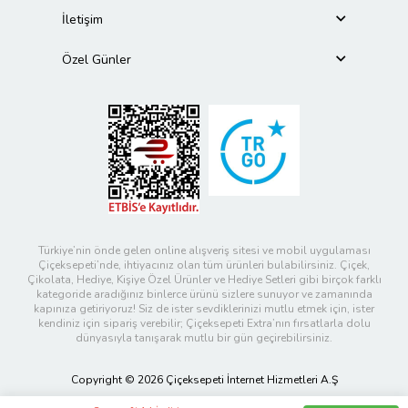
İletişim
Özel Günler
Türkiye’nin önde gelen online alışveriş sitesi ve mobil uygulaması
Çiçeksepeti’nde, ihtiyacınız olan tüm ürünleri bulabilirsiniz. Çiçek,
Çikolata, Hediye, Kişiye Özel Ürünler ve Hediye Setleri gibi birçok farklı
kategoride aradığınız binlerce ürünü sizlere sunuyor ve zamanında
kapınıza getiriyoruz! Siz de ister sevdiklerinizi mutlu etmek için, ister
kendiniz için sipariş verebilir; Çiçeksepeti Extra’nın fırsatlarla dolu
dünyasıyla tanışarak mutlu bir gün geçirebilirsiniz.
Copyright © 2026 Çiçeksepeti İnternet Hizmetleri A.Ş