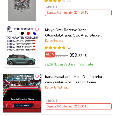
(1)
249
,00 TL
Sepette %14 İndirim
214
,14 TL
Kişiye Özel Rezerve Yazısı
Otomobil,Araba, Oto, Araç Sticker
(Parlak Beyaz)
Kargo Bedava
(1)
%40
359
,00 TL
599
,00 TL
38,29 TL'den Başlayan Taksitlerle
bana masal anlatma - Oto ön arka
cam yazıları - özlü espirili komik
türkçe koyan sözler
Kargo ile Teslimat
240
,00 TL
Sepette %10 İndirim
216
,00 TL