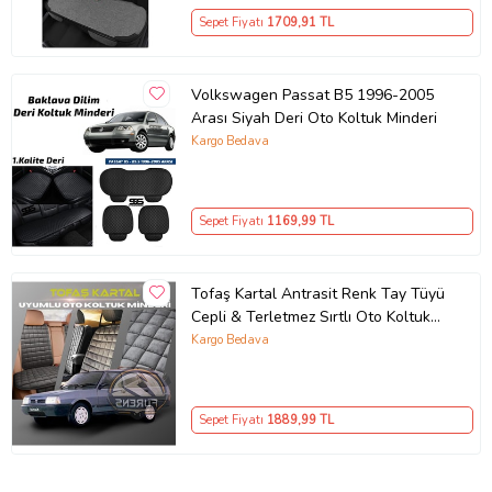
Sepet Fiyatı
1709
,91 TL
Volkswagen Passat B5 1996-2005
Arası Siyah Deri Oto Koltuk Minderi
Kargo Bedava
Sepet Fiyatı
1169
,99 TL
Tofaş Kartal Antrasit Renk Tay Tüyü
Cepli & Terletmez Sırtlı Oto Koltuk
Minder Seti - Koltuk Koruma Kılıfı
Kargo Bedava
(ÖN & ARKA TAM SET)
Sepet Fiyatı
1889
,99 TL