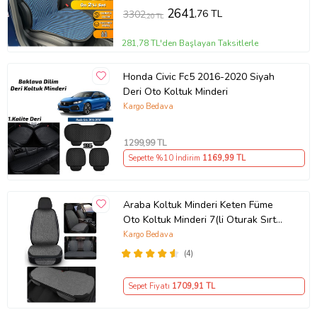
2641
,76 TL
3302
,20 TL
281,78 TL'den Başlayan Taksitlerle
Honda Civic Fc5 2016-2020 Siyah
Deri Oto Koltuk Minderi
Kargo Bedava
1299
,99 TL
Sepette %10 İndirim
1169
,99 TL
Araba Koltuk Minderi Keten Füme
Oto Koltuk Minderi 7(li Oturak Sırt
Dayamalı Cepli Su Geçirmez
Kargo Bedava
(4)
Sepet Fiyatı
1709
,91 TL