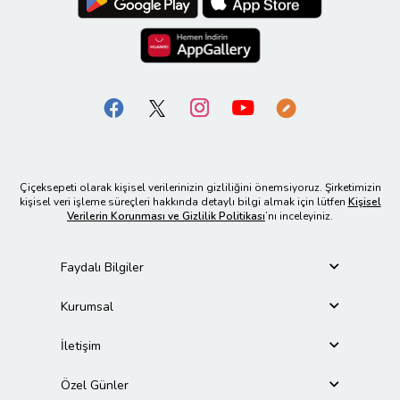
Çiçeksepeti olarak kişisel verilerinizin gizliliğini önemsiyoruz. Şirketimizin
kişisel veri işleme süreçleri hakkında detaylı bilgi almak için lütfen
Kişisel
Verilerin Korunması ve Gizlilik Politikası
’nı inceleyiniz.
Faydalı Bilgiler
Kurumsal
İletişim
Özel Günler