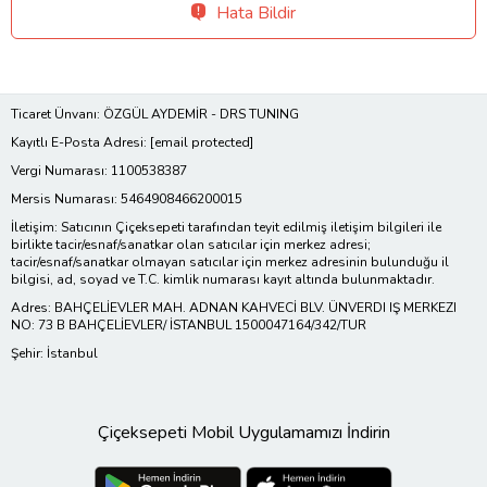
Hata Bildir
Ticaret Ünvanı: ÖZGÜL AYDEMİR - DRS TUNING
Kayıtlı E-Posta Adresi:
[email protected]
Vergi Numarası: 1100538387
Mersis Numarası: 5464908466200015
İletişim: Satıcının Çiçeksepeti tarafından teyit edilmiş iletişim bilgileri ile
birlikte tacir/esnaf/sanatkar olan satıcılar için merkez adresi;
tacir/esnaf/sanatkar olmayan satıcılar için merkez adresinin bulunduğu il
bilgisi, ad, soyad ve T.C. kimlik numarası kayıt altında bulunmaktadır.
Adres: BAHÇELİEVLER MAH. ADNAN KAHVECİ BLV. ÜNVERDI IŞ MERKEZI
NO: 73 B BAHÇELİEVLER/ İSTANBUL 1500047164/342/TUR
Şehir: İstanbul
Çiçeksepeti Mobil Uygulamamızı İndirin