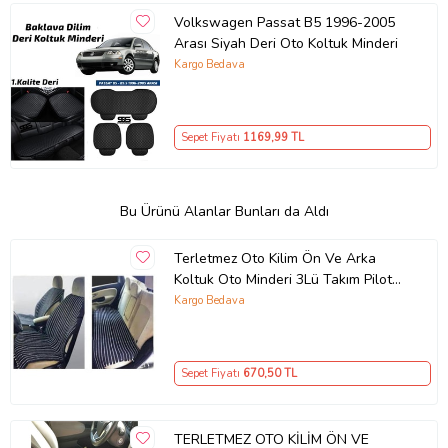
Volkswagen Passat B5 1996-2005
Arası Siyah Deri Oto Koltuk Minderi
Kargo Bedava
Sepet Fiyatı
1169
,99 TL
Bu Ürünü Alanlar Bunları da Aldı
Terletmez Oto Kilim Ön Ve Arka
Koltuk Oto Minderi 3Lü Takım Pilot
(478099175) (SIYAH-SIYAH-SIYAH)
Kargo Bedava
Sepet Fiyatı
670
,50 TL
TERLETMEZ OTO KİLİM ÖN VE