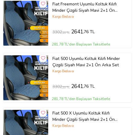
Fiat Freemont Uyumlu Koltuk Kılıfı
Minder Çizgili Siyah Mavi 2+1 Ön
Arka Set
Kargo Bedava
2641
,76 TL
3302
,20 TL
281,78 TL'den Başlayan Taksitlerle
Fiat 500 Uyumlu Koltuk Kılıfı Minder
Çizgili Siyah Mavi 2+1 Ön Arka Set
Kargo Bedava
2641
,76 TL
3302
,20 TL
281,78 TL'den Başlayan Taksitlerle
Fiat 500 X Uyumlu Koltuk Kılıfı
Minder Çizgili Siyah Mavi 2+1 Ön
Arka Set
Kargo Bedava