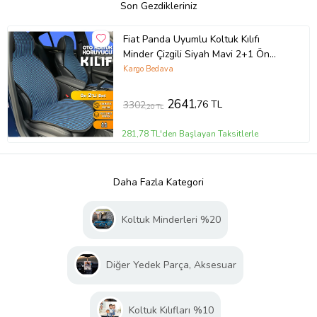
Son Gezdikleriniz
Fiat Panda Uyumlu Koltuk Kılıfı
Minder Çizgili Siyah Mavi 2+1 Ön
Arka Set
Kargo Bedava
2641
,76 TL
3302
,20 TL
281,78 TL'den Başlayan Taksitlerle
Daha Fazla Kategori
Koltuk Minderleri %20
Diğer Yedek Parça, Aksesuar
Koltuk Kılıfları %10