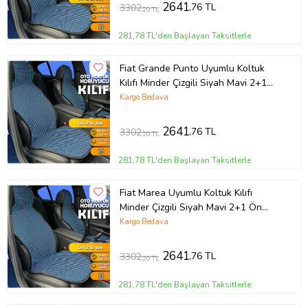
2641
,76 TL
3302
,20 TL
281,78 TL'den Başlayan Taksitlerle
Fiat Grande Punto Uyumlu Koltuk
Kılıfı Minder Çizgili Siyah Mavi 2+1
Ön Arka Set
Kargo Bedava
2641
,76 TL
3302
,20 TL
281,78 TL'den Başlayan Taksitlerle
Fiat Marea Uyumlu Koltuk Kılıfı
Minder Çizgili Siyah Mavi 2+1 Ön
Arka Set
Kargo Bedava
2641
,76 TL
3302
,20 TL
281,78 TL'den Başlayan Taksitlerle