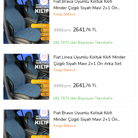
Fiat Brava Uyumlu Koltuk Kılıfı
Minder Çizgili Siyah Mavi 2+1 Ön
Arka Set
Kargo Bedava
2641
,76 TL
3302
,20 TL
281,78 TL'den Başlayan Taksitlerle
Fiat Linea Uyumlu Koltuk Kılıfı Minder
Çizgili Siyah Mavi 2+1 Ön Arka Set
Kargo Bedava
2641
,76 TL
3302
,20 TL
281,78 TL'den Başlayan Taksitlerle
Fiat Bravo Uyumlu Koltuk Kılıfı
Minder Çizgili Siyah Mavi 2+1 Ön
Arka Set
Kargo Bedava