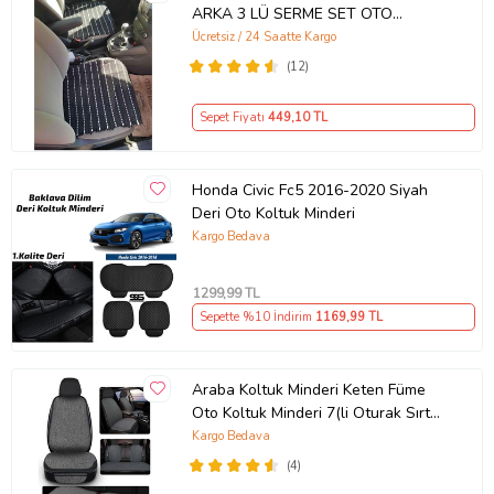
ARKA 3 LÜ SERME SET OTO
MİNDERİ (Siyah)
Ücretsiz / 24 Saatte Kargo
(12)
Sepet Fiyatı
449
,10 TL
Honda Civic Fc5 2016-2020 Siyah
Deri Oto Koltuk Minderi
Kargo Bedava
1299
,99 TL
Sepette %10 İndirim
1169
,99 TL
Araba Koltuk Minderi Keten Füme
Oto Koltuk Minderi 7(li Oturak Sırt
Dayamalı Cepli Su Geçirmez
Kargo Bedava
(4)