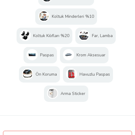
Koltuk Minderleri %10
Koltuk Kılıfları %20
Far, Lamba
Paspas
Krom Aksesuar
Ön Koruma
Havuzlu Paspas
Arma Sticker