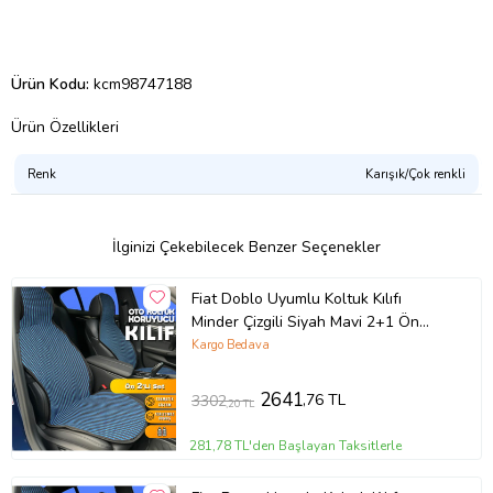
Ürün Kodu:
kcm98747188
Ürün Özellikleri
Renk
Karışık/Çok renkli
İlginizi Çekebilecek Benzer Seçenekler
Fiat Doblo Uyumlu Koltuk Kılıfı
Minder Çizgili Siyah Mavi 2+1 Ön
Arka Set
Kargo Bedava
2641
,76 TL
3302
,20 TL
281,78 TL'den Başlayan Taksitlerle