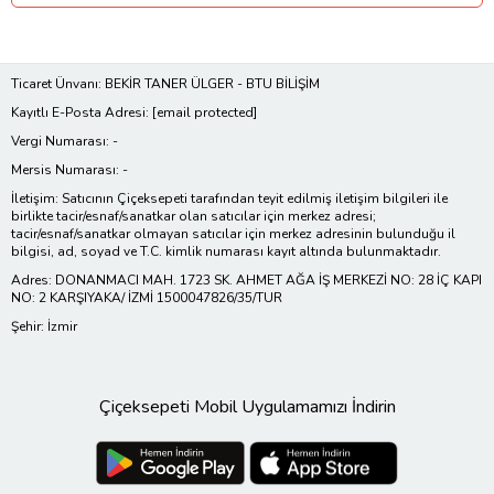
Ticaret Ünvanı: BEKİR TANER ÜLGER - BTU BİLİŞİM
Kayıtlı E-Posta Adresi:
[email protected]
Vergi Numarası: -
Mersis Numarası: -
İletişim: Satıcının Çiçeksepeti tarafından teyit edilmiş iletişim bilgileri ile
birlikte tacir/esnaf/sanatkar olan satıcılar için merkez adresi;
tacir/esnaf/sanatkar olmayan satıcılar için merkez adresinin bulunduğu il
bilgisi, ad, soyad ve T.C. kimlik numarası kayıt altında bulunmaktadır.
Adres: DONANMACI MAH. 1723 SK. AHMET AĞA İŞ MERKEZİ NO: 28 İÇ KAPI
NO: 2 KARŞIYAKA/ İZMİ 1500047826/35/TUR
Şehir: İzmir
Çiçeksepeti Mobil Uygulamamızı İndirin