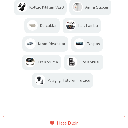
Koltuk Kılıfları %20
Arma Sticker
Kolçaklar
Far, Lamba
Krom Aksesuar
Paspas
Ön Koruma
Oto Kokusu
Araç İçi Telefon Tutucu
Hata Bildir