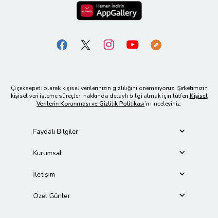
Çiçeksepeti olarak kişisel verilerinizin gizliliğini önemsiyoruz. Şirketimizin
kişisel veri işleme süreçleri hakkında detaylı bilgi almak için lütfen
Kişisel
Verilerin Korunması ve Gizlilik Politikası
’nı inceleyiniz.
Faydalı Bilgiler
Kurumsal
İletişim
Özel Günler