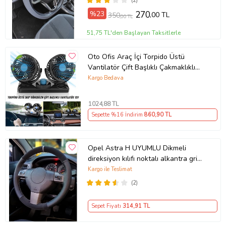
(2)
%23
270
,00 TL
350
,00 TL
51,75 TL'den Başlayan Taksitlerle
Oto Ofis Araç İçi Torpido Üstü
Vantilatör Çift Başlıklı Çakmaklıklı
Soğutucu Fan 360° Dönebilen 12V
Kargo Bedava
1024
,88 TL
Sepette %16 İndirim
860
,90 TL
Opel Astra H UYUMLU Dikmeli
direksiyon kılıfı noktalı alkantra gri
yüzüklü ( 38×10.5CM )
Kargo ile Teslimat
(2)
Sepet Fiyatı
314
,91 TL