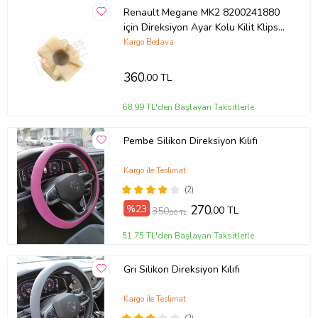
Renault Megane MK2 8200241880
için Direksiyon Ayar Kolu Kilit Klips
Plastiği
Kargo Bedava
360
,00 TL
68,99 TL'den Başlayan Taksitlerle
Pembe Silikon Direksiyon Kılıfı
Kargo ile Teslimat
(2)
%23
270
,00 TL
350
,00 TL
51,75 TL'den Başlayan Taksitlerle
Gri Silikon Direksiyon Kılıfı
Kargo ile Teslimat