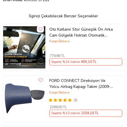
İlginizi Çekebilecek Benzer Seçenekler
Oto Katlanır Stor Güneşlik Ön Arka
Cam Gölgelik Noktalı Otomatik
Sürgülü Güneş Koruyucu Araba Suv
Kargo Bedava
779
,88 TL
Sepette %16 İndirim
655
,10 TL
FORD CONNECT Direksiyon Ve
Yolcu Airbag Kapagı Takım (2009-
2014) İthal Üretim
Kargo Bedava
(2)
2399
,00 TL
Sepette %10 İndirim
2159
,10 TL