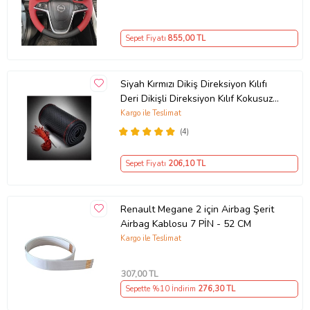
Sepet Fiyatı
855
,00 TL
Siyah Kırmızı Dikiş Direksiyon Kılıfı
Deri Dikişli Direksiyon Kılıf Kokusuz
Kılıf
Kargo ile Teslimat
(4)
Sepet Fiyatı
206
,10 TL
Renault Megane 2 için Airbag Şerit
Airbag Kablosu 7 PİN - 52 CM
Kargo ile Teslimat
307
,00 TL
Sepette %10 İndirim
276
,30 TL