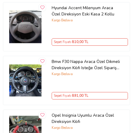
Hyundai Accent Milenyum Araca
Özel Direksiyon Eski Kasa 2 Kollu
Kargo Bedava
Sepet Fiyatı
810
,00 TL
Bmw F30 Nappa Araca Özel Dikmeli
Direksiyon Kılıfı Isteğe Özel Sipariş
Yapmıyorum
Kargo Bedava
Sepet Fiyatı
891
,00 TL
Opel Insignia Uyumlu Araca Özel
Direksiyon Kılıfı
Kargo Bedava