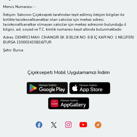
Mersis Numarası: -
İletişim: Satıcının Çiçeksepeti tarafından teyit edilmiş iletişim bilgileri ile
birlikte tacir/esnaf/sanatkar olan satıcılar için merkez adresi;
tacir/esnaf/sanatkar olmayan satıcılar için merkez adresinin bulunduğu il
bilgisi, ad, soyad ve T.C. kimlik numarası kayıt altında bulunmaktadır.
Adres: DEMİRCİ MAH. CİHANGİR SK. B BLOK NO: 6 B İÇ KAPI NO: 1 NİLÜFER/
BURSA 1500034338/16/TUR
Şehir: Bursa
Çiçeksepeti Mobil Uygulamamızı İndirin