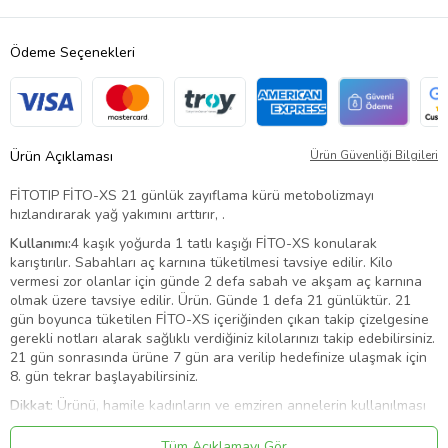
Ödeme Seçenekleri
Ürün Açıklaması
Ürün Güvenliği Bilgileri
FİTOTIP FİTO-XS 21 günlük zayıflama kürü metobolizmayı
hızlandırarak yağ yakımını arttırır, .
Kullanımı:
4 kaşık yoğurda 1 tatlı kaşığı FİTO-XS konularak
karıştırılır. Sabahları aç karnına tüketilmesi tavsiye edilir. Kilo
vermesi zor olanlar için günde 2 defa sabah ve akşam aç karnına
olmak üzere tavsiye edilir. Ürün. Günde 1 defa 21 günlüktür. 21
gün boyunca tüketilen FİTO-XS içeriğinden çıkan takip çizelgesine
gerekli notları alarak sağlıklı verdiğiniz kilolarınızı takip edebilirsiniz.
21 gün sonrasında ürüne 7 gün ara verilip hedefinize ulaşmak için
8. gün tekrar başlayabilirsiniz.
Dikkat:
Ürünü, hamile kadınların ve emziren annelerin kullanılması
önerilmemektedir.
Tüm Açıklamayı Gör