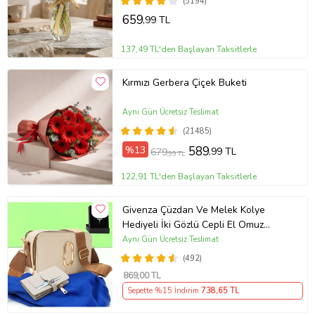
(5194)
659
,99 TL
137,49 TL'den Başlayan Taksitlerle
Kırmızı Gerbera Çiçek Buketi
Aynı Gün Ücretsiz Teslimat
(21485)
%13
589
,99 TL
679
,99 TL
122,91 TL'den Başlayan Taksitlerle
Givenza Çüzdan Ve Melek Kolye
Hediyeli İki Gözlü Cepli El Omuz
Çanta (Krem)
Aynı Gün Ücretsiz Teslimat
(492)
869
,00 TL
Sepette %15 İndirim
738
,65 TL