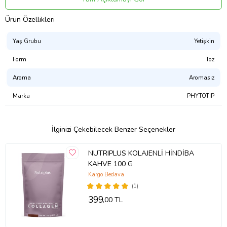
Ürün Kodu:
kcm36343645
Ürün Özellikleri
Yaş Grubu
Yetişkin
Form
Toz
Aroma
Aromasız
Marka
PHYTOTIP
İlginizi Çekebilecek Benzer Seçenekler
NUTRIPLUS KOLAJENLİ HİNDİBA
KAHVE 100 G
Kargo Bedava
(1)
399
,00 TL