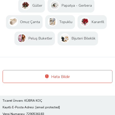
Güller
Papatya - Gerbera
Omuz Çanta
Topuklu
Karanfil
Peluş Buketler
Bijuteri Bileklik
Hata Bildir
Ticaret Ünvanı: KÜBRA KOÇ
Kayıtlı E-Posta Adresi:
[email protected]
Vergi Numarası: 7290536183