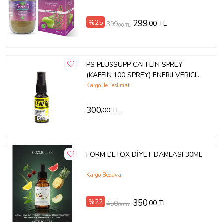
%25
299
,00 TL
399
,00 TL
PS PLUSSUPP CAFFEIN SPREY
(KAFEIN 100 SPREY) ENERJI VERICI
GÜC VE PERFORMANS ARTIRICI
Kargo ile Teslimat
300
,00 TL
FORM DETOX DİYET DAMLASI 30ML
Kargo Bedava
%22
350
,00 TL
450
,00 TL