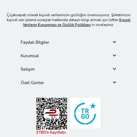
Çiçeksepeti olarak kişisel verilerinizin gizliliğini önemsiyoruz. Şirketimizin
kişisel veri işleme süreçleri hakkında detaylı bilgi almak için lütfen
Kişisel
Verilerin Korunması ve Gizlilik Politikası
’nı inceleyiniz.
Faydalı Bilgiler
Kurumsal
İletişim
Özel Günler