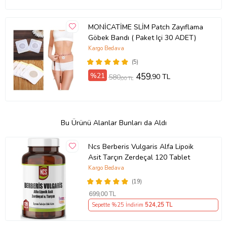
MONİCATİME SLİM Patch Zayıflama
Göbek Bandı ( Paket Içi 30 ADET)
Kargo Bedava
(5)
%21
459
,90 TL
580
,00 TL
Bu Ürünü Alanlar Bunları da Aldı
Ncs Berberis Vulgaris Alfa Lipoik
Asit Tarçın Zerdeçal 120 Tablet
Kargo Bedava
(19)
699
,00 TL
Sepette %25 İndirim
524
,25 TL