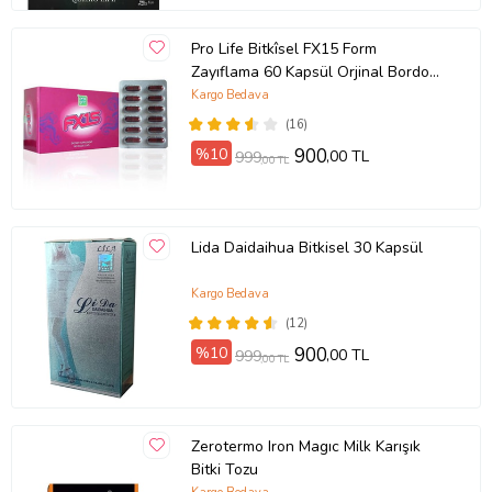
Pro Life Bitkîsel FX15 Form
Zayıflama 60 Kapsül Orjinal Bordo
Kapsül
Kargo Bedava
(16)
%10
900
,00 TL
999
,00 TL
Lida Daidaihua Bitkisel 30 Kapsül
Kargo Bedava
(12)
%10
900
,00 TL
999
,00 TL
Zerotermo Iron Magıc Milk Karışık
Bitki Tozu