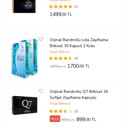
Kargo Bedava
(1)
1499
,00 TL
Orjinal Bandrollü Lida Zayıflama
Bitkisel 30 Kapsül 2 Kutu
Kargo Bedava
(4)
1700
,00 TL
1899
,00 TL
Orijinal Bandrollü Q7 Bitkisel 36
Softjel Zayıflama Kapsülü
Kargo Bedava
(3)
%10
899
,00 TL
999
,00 TL