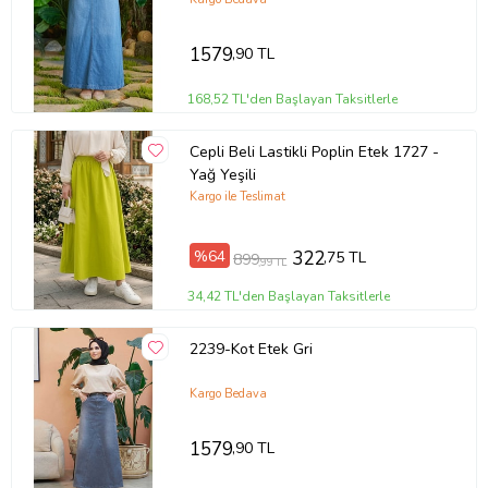
1579
,90 TL
168,52 TL'den Başlayan Taksitlerle
Cepli Beli Lastikli Poplin Etek 1727 -
Yağ Yeşili
Kargo ile Teslimat
%64
322
,75 TL
899
,99 TL
34,42 TL'den Başlayan Taksitlerle
2239-Kot Etek Gri
Kargo Bedava
1579
,90 TL