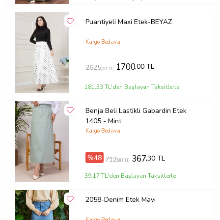
Puantiyeli Maxi Etek-BEYAZ
Kargo Bedava
1700
,00 TL
2625
,00 TL
181,33 TL'den Başlayan Taksitlerle
Benja Beli Lastikli Gabardin Etek
1405 - Mint
Kargo Bedava
%48
367
,30 TL
712
,80 TL
39,17 TL'den Başlayan Taksitlerle
2058-Denim Etek Mavi
Kargo Bedava