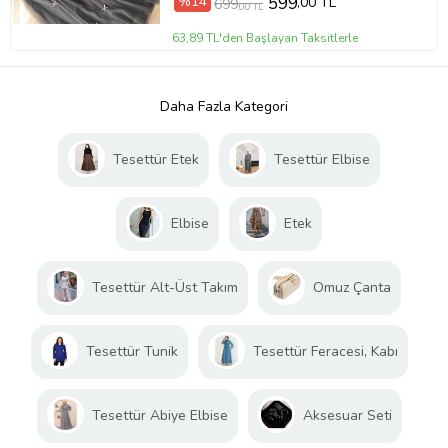
%14
599
,00 TL
699
,00 TL
63,89 TL'den Başlayan Taksitlerle
Daha Fazla Kategori
Tesettür Etek
Tesettür Elbise
Elbise
Etek
Tesettür Alt-Üst Takım
Omuz Çanta
Tesettür Tunik
Tesettür Feracesi, Kabı
Tesettür Abiye Elbise
Aksesuar Seti