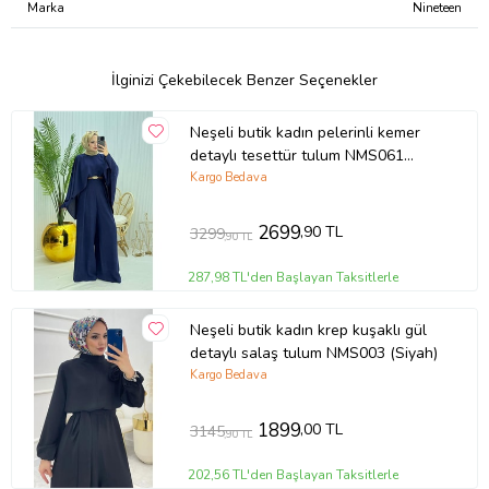
Marka
Nineteen
İlginizi Çekebilecek Benzer Seçenekler
Neşeli butik kadın pelerinli kemer
detaylı tesettür tulum NMS061
(Saks)
Kargo Bedava
2699
,90 TL
3299
,90 TL
287,98 TL'den Başlayan Taksitlerle
Neşeli butik kadın krep kuşaklı gül
detaylı salaş tulum NMS003 (Siyah)
Kargo Bedava
1899
,00 TL
3145
,90 TL
202,56 TL'den Başlayan Taksitlerle