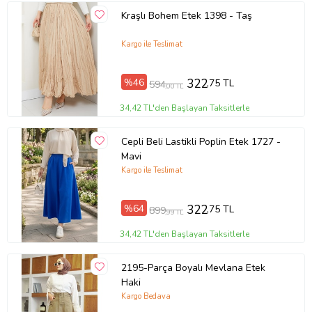
Kraşlı Bohem Etek 1398 - Taş
Kargo ile Teslimat
%46
322
,75 TL
594
,00 TL
34,42 TL'den Başlayan Taksitlerle
Cepli Beli Lastikli Poplin Etek 1727 -
Mavi
Kargo ile Teslimat
%64
322
,75 TL
899
,99 TL
34,42 TL'den Başlayan Taksitlerle
2195-Parça Boyalı Mevlana Etek
Haki
Kargo Bedava