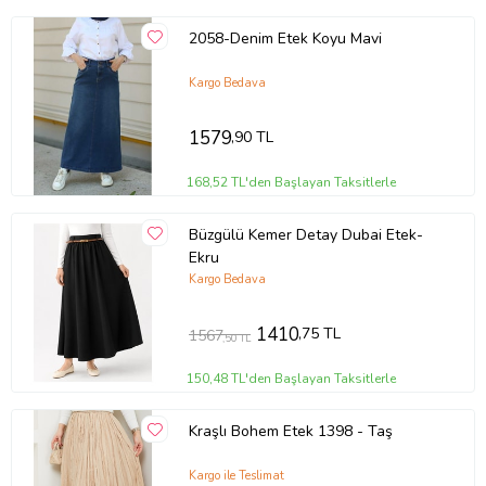
2058-Denim Etek Koyu Mavi
Kargo Bedava
1579
,90 TL
168,52 TL'den Başlayan Taksitlerle
Büzgülü Kemer Detay Dubai Etek-
Ekru
Kargo Bedava
1410
,75 TL
1567
,50 TL
150,48 TL'den Başlayan Taksitlerle
Kraşlı Bohem Etek 1398 - Taş
Kargo ile Teslimat