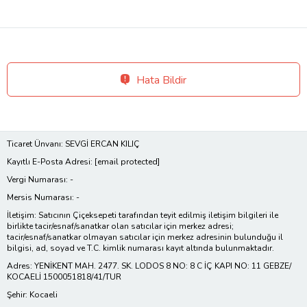
Hata Bildir
Ticaret Ünvanı: SEVGİ ERCAN KILIÇ
Kayıtlı E-Posta Adresi:
[email protected]
Vergi Numarası: -
Mersis Numarası: -
İletişim: Satıcının Çiçeksepeti tarafından teyit edilmiş iletişim bilgileri ile
birlikte tacir/esnaf/sanatkar olan satıcılar için merkez adresi;
tacir/esnaf/sanatkar olmayan satıcılar için merkez adresinin bulunduğu il
bilgisi, ad, soyad ve T.C. kimlik numarası kayıt altında bulunmaktadır.
Adres: YENİKENT MAH. 2477. SK. LODOS 8 NO: 8 C İÇ KAPI NO: 11 GEBZE/
KOCAELİ 1500051818/41/TUR
Şehir: Kocaeli