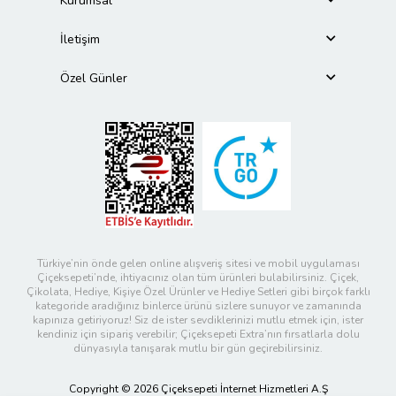
Kurumsal
İletişim
Özel Günler
Türkiye’nin önde gelen online alışveriş sitesi ve mobil uygulaması
Çiçeksepeti’nde, ihtiyacınız olan tüm ürünleri bulabilirsiniz. Çiçek,
Çikolata, Hediye, Kişiye Özel Ürünler ve Hediye Setleri gibi birçok farklı
kategoride aradığınız binlerce ürünü sizlere sunuyor ve zamanında
kapınıza getiriyoruz! Siz de ister sevdiklerinizi mutlu etmek için, ister
kendiniz için sipariş verebilir; Çiçeksepeti Extra’nın fırsatlarla dolu
dünyasıyla tanışarak mutlu bir gün geçirebilirsiniz.
Copyright © 2026 Çiçeksepeti İnternet Hizmetleri A.Ş