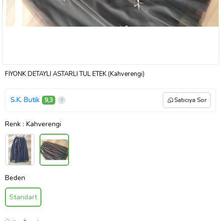
FİYONK DETAYLI ASTARLI TÜL ETEK (Kahverengi)
S.K. Butik
9,3
Satıcıya Sor
Renk
: Kahverengi
Beden
Standart