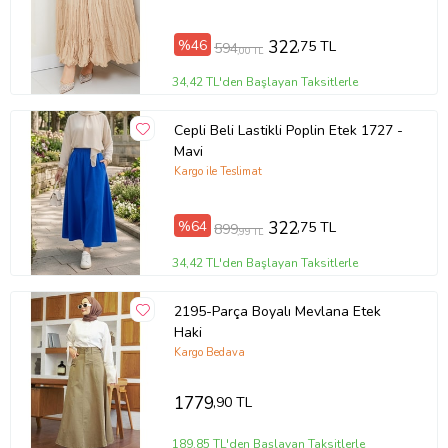
%46
322
,75 TL
594
,00 TL
34,42 TL'den Başlayan Taksitlerle
Cepli Beli Lastikli Poplin Etek 1727 -
Mavi
Kargo ile Teslimat
%64
322
,75 TL
899
,99 TL
34,42 TL'den Başlayan Taksitlerle
2195-Parça Boyalı Mevlana Etek
Haki
Kargo Bedava
1779
,90 TL
189,85 TL'den Başlayan Taksitlerle