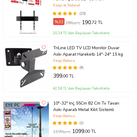
Kargo ile Teslimat
(20)
%33
190
,72 TL
286
,08 TL
20,34 TL'den Başlayan Taksitlerle
TriLine LED TV LCD Monitör Duvar
Askı Aparat Hareketli 14"-24" 15 kg
Kargo Bedava
(9)
399
,00 TL
42,56 TL'den Başlayan Taksitlerle
10"-32" Inç 55Cm 82 Cm Tv Tavan
Askı Aparatı Metal Kilit Sistemli
Kargo Bedava
(1)
1099
,00 TL
1199
,00 TL