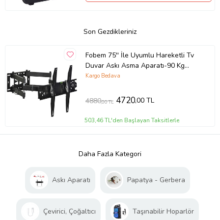
Son Gezdikleriniz
Fobem 75'' İle Uyumlu Hareketli Tv
Duvar Askı Asma Aparatı-90 Kg
Taşıma
Kargo Bedava
4720
,00 TL
4880
,00 TL
503,46 TL'den Başlayan Taksitlerle
Daha Fazla Kategori
Askı Aparatı
Papatya - Gerbera
Çevirici, Çoğaltıcı
Taşınabilir Hoparlör