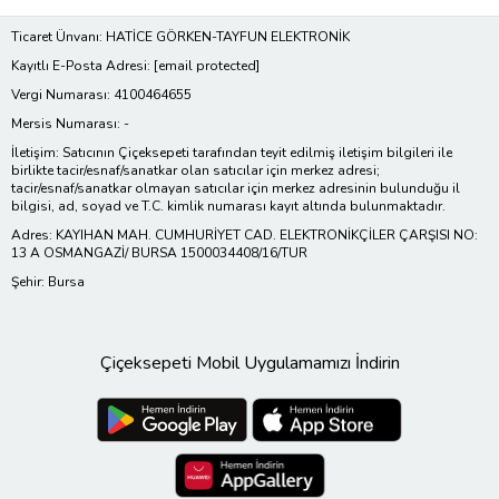
Ticaret Ünvanı: HATİCE GÖRKEN-TAYFUN ELEKTRONİK
Kayıtlı E-Posta Adresi:
[email protected]
Vergi Numarası: 4100464655
Mersis Numarası: -
İletişim: Satıcının Çiçeksepeti tarafından teyit edilmiş iletişim bilgileri ile
birlikte tacir/esnaf/sanatkar olan satıcılar için merkez adresi;
tacir/esnaf/sanatkar olmayan satıcılar için merkez adresinin bulunduğu il
bilgisi, ad, soyad ve T.C. kimlik numarası kayıt altında bulunmaktadır.
Adres: KAYIHAN MAH. CUMHURİYET CAD. ELEKTRONİKÇİLER ÇARŞISI NO:
13 A OSMANGAZİ/ BURSA 1500034408/16/TUR
Şehir: Bursa
Çiçeksepeti Mobil Uygulamamızı İndirin