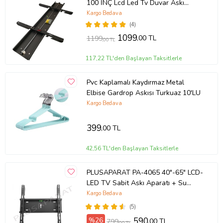
100 İNÇ Lcd Led Tv Duvar Askı
Aparatı Metal Döküm Sağlam SU
Kargo Bedava
TERAZİSİ HEDİYE
(4)
1099
,00 TL
1199
,00 TL
117,22 TL'den Başlayan Taksitlerle
Pvc Kaplamalı Kaydırmaz Metal
Elbise Gardrop Askısı Turkuaz 10'LU
Kargo Bedava
399
,00 TL
42,56 TL'den Başlayan Taksitlerle
PLUSAPARAT PA-4065 40"-65" LCD-
LED TV Sabit Askı Aparatı + Su
Terazili
Kargo Bedava
(5)
%26
590
,00 TL
799
,00 TL