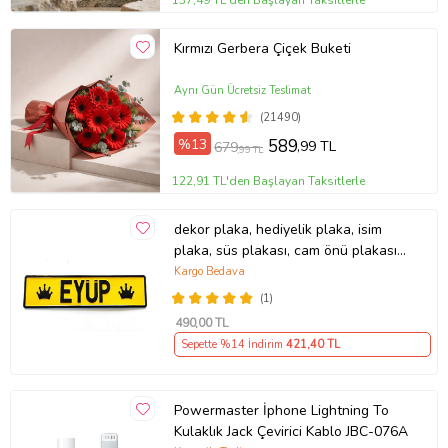
137,49 TL'den Başlayan Taksitlerle
Kırmızı Gerbera Çiçek Buketi
Aynı Gün Ücretsiz Teslimat
(21490)
%13
589
,99 TL
679
,99 TL
122,91 TL'den Başlayan Taksitlerle
dekor plaka, hediyelik plaka, isim
plaka, süs plakası, cam önü plakası,
tırcı plakası (Sarı-Siyah)
Kargo Bedava
(1)
490
,00 TL
Sepette %14 İndirim
421
,40 TL
Powermaster İphone Lightning To
Kulaklık Jack Çevirici Kablo JBC-076A