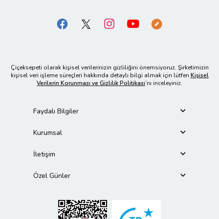
Çiçeksepeti olarak kişisel verilerinizin gizliliğini önemsiyoruz. Şirketimizin
kişisel veri işleme süreçleri hakkında detaylı bilgi almak için lütfen
Kişisel
Verilerin Korunması ve Gizlilik Politikası
’nı inceleyiniz.
Faydalı Bilgiler
Kurumsal
İletişim
Özel Günler