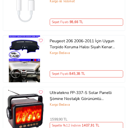
Kargo ile Teslimat
Sepet Fiyatı
98
,66 TL
Peugeot 206 2006-2011 İçin Uygun
Torpido Koruma Halısı Siyah Kenar
Renk Mavi
Kargo Bedava
Sepet Fiyatı
845
,38 TL
Ultratekno FP-337-S Solar Panelli
Şömine Nostaljik Görünümlü
Bluetoothlu Ve Fenerli Mp3 Çalar
Kargo Bedava
Radyo Müzik Kutusu (Kahverengi)
1599
,90 TL
Sepette %12 İndirim
1407
,91 TL