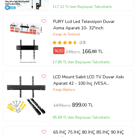
117,22 TL'den Başlayan Taksitlerle
FURY Lcd Led Televizyon Duvar
Asma Aparatı 10- 32"ınch
Kargo ile Teslimat
(10)
%30
166
,88 TL
238
,40 TL
17,80 TL'den Başlayan Taksitlerle
LCD Mount Sabit LCD TV Duvar Askı
Aparatı 42 - 100 İnç (VESA
700x400)
Kargo Bedava
899
,00 TL
1499
,00 TL
95,89 TL'den Başlayan Taksitlerle
65 İNÇ 75 İNÇ 80 İNÇ 85 İNÇ 90 İNÇ