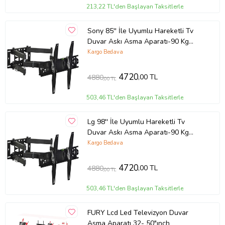
213,22 TL'den Başlayan Taksitlerle
Ürün Kodu:
kcm83508806
Sony 85'' İle Uyumlu Hareketli Tv
Duvar Askı Asma Aparatı-90 Kg
Taşıma
Kargo Bedava
4720
,00 TL
4880
,00 TL
503,46 TL'den Başlayan Taksitlerle
Lg 98'' İle Uyumlu Hareketli Tv
Duvar Askı Asma Aparatı-90 Kg
Taşıma
Kargo Bedava
4720
,00 TL
4880
,00 TL
503,46 TL'den Başlayan Taksitlerle
FURY Lcd Led Televizyon Duvar
Asma Aparatı 32- 50"ınch