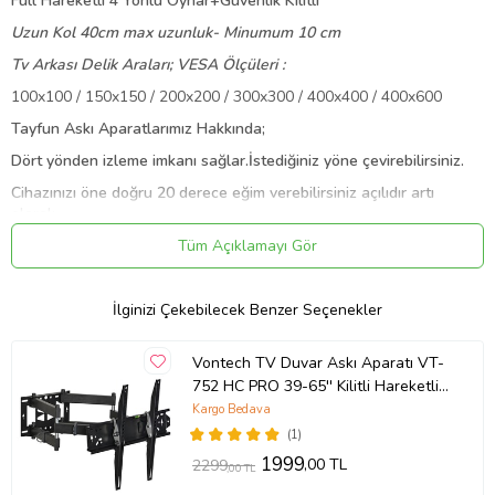
Full Hareketli 4 Yönlü Oynar+Güvenlik Kilitli
Uzun Kol 40cm max uzunluk- Minumum 10 cm
Tv Arkası Delik Araları; VESA Ölçüleri :
100x100 / 150x150 / 200x200 / 300x300 / 400x400 / 400x600
Tayfun Askı Aparatlarımız Hakkında;
Dört yönden izleme imkanı sağlar.İstediğiniz yöne çevirebilirsiniz.
Cihazınızı öne doğru 20 derece eğim verebilirsiniz açılıdır artı
olarak.
Ultra sağlam mekanizma + uzun yıllar sorunsuzca
Tüm Açıklamayı Gör
kullanabileceğiniz kalitesi askı aparatıdır.
90 kg Taşıma Kapesitesi
İlginizi Çekebilecek Benzer Seçenekler
Su terazili dengeli düzgün kurulum için
Vontech TV Duvar Askı Aparatı VT-
Yerli üretim + Kolay Kurulum
752 HC PRO 39-65'' Kilitli Hareketli
Siyah renk
Lcd-Led Duvar Askı Aparatı
Kargo Bedava
Montaj için gerekli civatalar pullar vidalar kutu içerisindedir.
(1)
1999
,00 TL
2299
,00 TL