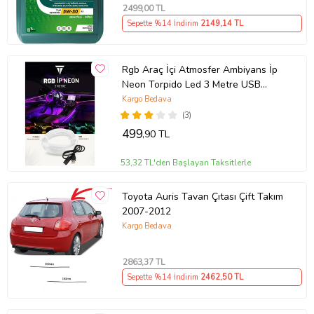
2499
,00 TL
Sepette %14 İndirim
2149
,14 TL
Rgb Araç İçi Atmosfer Ambiyans İp
Neon Torpido Led 3 Metre USB
Girişli
Kargo Bedava
(3)
499
,90 TL
53,32 TL'den Başlayan Taksitlerle
Toyota Auris Tavan Çıtası Çift Takım
2007-2012
Kargo Bedava
2863
,37 TL
Sepette %14 İndirim
2462
,50 TL