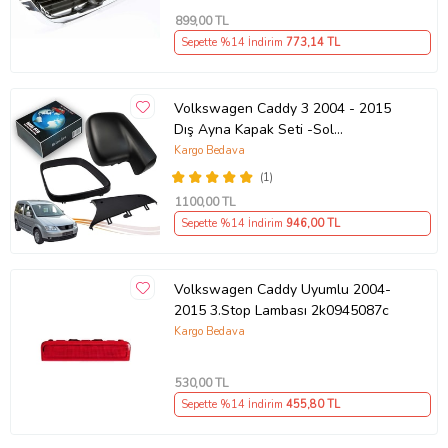
899
,00 TL
Sepette %14 İndirim
773
,14 TL
Volkswagen Caddy 3 2004 - 2015
Dış Ayna Kapak Seti -Sol
7E18575289 B9
Kargo Bedava
(1)
1100
,00 TL
Sepette %14 İndirim
946
,00 TL
Volkswagen Caddy Uyumlu 2004-
2015 3.Stop Lambası 2k0945087c
Kargo Bedava
530
,00 TL
Sepette %14 İndirim
455
,80 TL