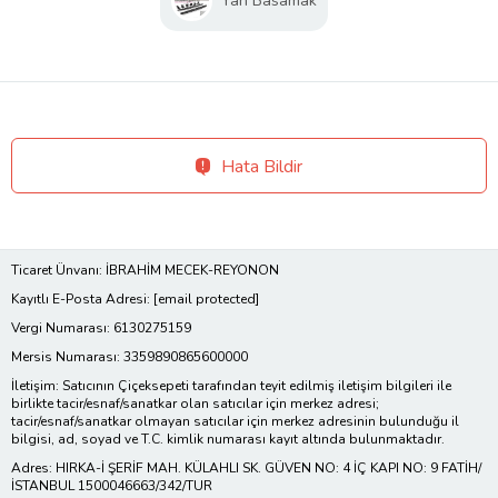
Yan Basamak
Hata Bildir
Ticaret Ünvanı: İBRAHİM MECEK-REYONON
Kayıtlı E-Posta Adresi:
[email protected]
Vergi Numarası: 6130275159
Mersis Numarası: 3359890865600000
İletişim: Satıcının Çiçeksepeti tarafından teyit edilmiş iletişim bilgileri ile
birlikte tacir/esnaf/sanatkar olan satıcılar için merkez adresi;
tacir/esnaf/sanatkar olmayan satıcılar için merkez adresinin bulunduğu il
bilgisi, ad, soyad ve T.C. kimlik numarası kayıt altında bulunmaktadır.
Adres: HIRKA-İ ŞERİF MAH. KÜLAHLI SK. GÜVEN NO: 4 İÇ KAPI NO: 9 FATİH/
İSTANBUL 1500046663/342/TUR