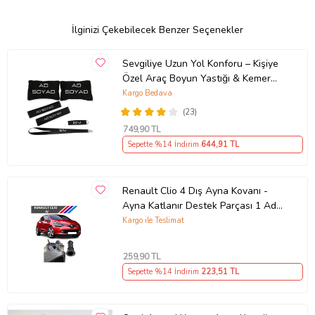
İlginizi Çekebilecek Benzer Seçenekler
Sevgiliye Uzun Yol Konforu – Kişiye
Özel Araç Boyun Yastığı & Kemer
Pedi Hediye Seti
Kargo Bedava
(23)
749
,90 TL
Sepette %14 İndirim
644
,91 TL
Renault Clio 4 Dış Ayna Kovanı -
Ayna Katlanır Destek Parçası 1 Adet
490307706 M3625
Kargo ile Teslimat
259
,90 TL
Sepette %14 İndirim
223
,51 TL