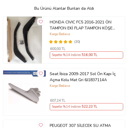
Bu Ürünü Alanlar Bunları da Aldı
HONDA CIVIC FC5 2016-2021 ÖN
TAMPON EKİ FLAP TAMPON KÖŞESİ
TAKIM SAĞ SOL KAMPANYA ŞOKK
Kargo Bedava
FİYAT OEM
(30)
600
,00 TL
Sepette %14 İndirim
516
,00 TL
Seat İbiza 2009-2017 Sol Ön Kapı İç
Açma Kolu Mat Gri 6J1837114A
Kargo Bedava
607
,24 TL
Sepette %14 İndirim
522
,23 TL
PEUGEOT 307 SİLECEK SU ATMA