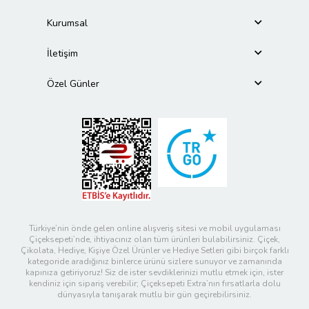
Kurumsal
İletişim
Özel Günler
Türkiye’nin önde gelen online alışveriş sitesi ve mobil uygulaması
Çiçeksepeti’nde, ihtiyacınız olan tüm ürünleri bulabilirsiniz. Çiçek,
Çikolata, Hediye, Kişiye Özel Ürünler ve Hediye Setleri gibi birçok farklı
kategoride aradığınız binlerce ürünü sizlere sunuyor ve zamanında
kapınıza getiriyoruz! Siz de ister sevdiklerinizi mutlu etmek için, ister
kendiniz için sipariş verebilir; Çiçeksepeti Extra’nın fırsatlarla dolu
dünyasıyla tanışarak mutlu bir gün geçirebilirsiniz.