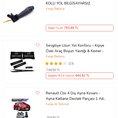
KOLU YOL BİLGİSAYARSIZ
Kargo Bedava
Sepet Fiyatı
793
,69 TL
Sevgiliye Uzun Yol Konforu – Kişiye
Özel Araç Boyun Yastığı & Kemer
Pedi Hediye Seti
Kargo Bedava
(23)
749
,90 TL
Sepette %14 İndirim
644
,91 TL
Renault Clio 4 Dış Ayna Kovanı -
Ayna Katlanır Destek Parçası 1 Adet
490307706 M3625
Kargo ile Teslimat
259
,90 TL