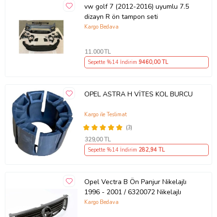
vw golf 7 (2012-2016) uyumlu 7.5
dizayn R ön tampon seti
Kargo Bedava
11.000
TL
Sepette %14 İndirim
9460
,00 TL
OPEL ASTRA H VİTES KOL BURCU
Kargo ile Teslimat
(3)
329
,00 TL
Sepette %14 İndirim
282
,94 TL
Opel Vectra B Ön Panjur Nikelajlı
1996 - 2001 / 6320072 Nikelajlı
Kargo Bedava