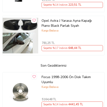
Sepette %14 İndirim
223
,51 TL
Opel Astra J Yarasa Ayna Kapağı
Piano Black Parlak Siyah
Kargo Bedava
781
,25 TL
Sepette %17 İndirim
648
,44 TL
Son Gezdikleriniz
Focus 1998-2006 Ön Disk Takım
Uyumlu
Kargo Bedava
5164
,48 TL
Sepette %14 İndirim
4441
,45 TL