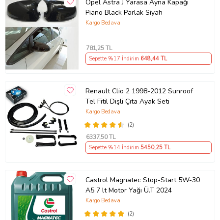
Opel Astra J Yarasa Ayna Kapağı
Piano Black Parlak Siyah
Kargo Bedava
781
,25 TL
Sepette %17 İndirim
648
,44 TL
Renault Clio 2 1998-2012 Sunroof
Tel Fitil Dişli Çıta Ayak Seti
Kargo Bedava
(2)
6337
,50 TL
Sepette %14 İndirim
5450
,25 TL
Castrol Magnatec Stop-Start 5W-30
A5 7 lt Motor Yağı Ü.T 2024
Kargo Bedava
(2)