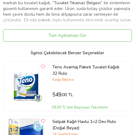
markalı bu tuvalet kağıdı,
“Tuvalet Tıkamaz Belgesi”
ile sistemlerin
güvenli kullanımını garanti eder. Ürün, suda kolay çözülür yapısıyla
hem çevre dostu hem de bina altyapısına zarar vermeyen bir
çözümdür.
12 rulo paketi
, toplu kullanımda ekonomik avantaj sunar.
Focus Optimum Jumbo Tuvalet Kağıdı ürününün öne çıkan
özellikleri:
Tüm Açıklamayı Gör
%100 selüloz
ile üretilmiş doğal ve dayanıklı yapı
Çift katlı
tasarım ile yüksek dayanıklılık ve yumuşaklık
İlginizi Çekebilecek Benzer Seçenekler
388 yaprak ve 97 m rulo uzunluğu
ile uzun süreli kullanım
Teno Avantaj Paketi Tuvalet Kağıdı
İçten çekmeli
hijyenik ve pratik kullanım
32 Rulo
Tuvalet Tıkamaz Belgesi
ile güvenli kullanım
Kargo Bedava
12 rulo paketi
ile ekonomik ve toplu kullanım
549
,00 TL
Suda kolay çözülür
yapı sayesinde çevre ve altyapıya dost
Focus – Hayat Kimya markası
ile kaliteli ve güvenilir üretim
58,56 TL'den Başlayan Taksitlerle
Ürün Kodu:
kcm77989106
Selpak Kağıt Havlu 1=2 Dev Rulo
(Doğal Beyaz)
24 Saatte Kargo