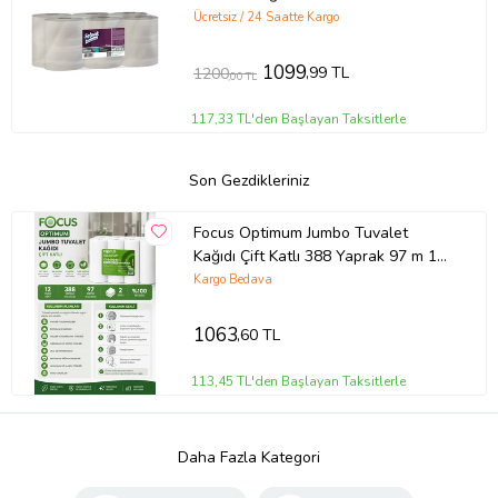
Ücretsiz / 24 Saatte Kargo
1099
,99 TL
1200
,00 TL
117,33 TL'den Başlayan Taksitlerle
Son Gezdikleriniz
Focus Optimum Jumbo Tuvalet
Kağıdı Çift Katlı 388 Yaprak 97 m 12
Adet
Kargo Bedava
1063
,60 TL
113,45 TL'den Başlayan Taksitlerle
Daha Fazla Kategori