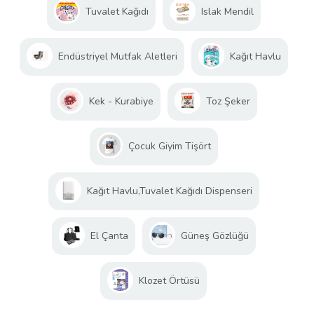
Tuvalet Kağıdı
Islak Mendil
Endüstriyel Mutfak Aletleri
Kağıt Havlu
Kek - Kurabiye
Toz Şeker
Çocuk Giyim Tişört
Kağıt Havlu,Tuvalet Kağıdı Dispenseri
El Çanta
Güneş Gözlüğü
Klozet Örtüsü