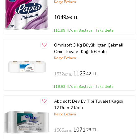
Kargo Bedava
1049
,99 TL
111,99 TL'den Başlayan Taksitlerle
Omnisoft 3 Kg Büyük İçten Çekmeli
Cimri Tuvalet Kağıdı 6 Rulo
Kargo Bedava
1123
,42 TL
1532
,67 TL
119,83 TL'den Başlayan Taksitlerle
Abc soft Dev Ev Tipi Tuvalet Kağıdı
12 Rulo 2 Katlı
Kargo Bedava
1071
,23 TL
1565
,48 TL