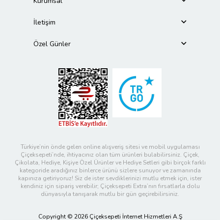
Kurumsal
İletişim
Özel Günler
Türkiye’nin önde gelen online alışveriş sitesi ve mobil uygulaması
Çiçeksepeti’nde, ihtiyacınız olan tüm ürünleri bulabilirsiniz. Çiçek,
Çikolata, Hediye, Kişiye Özel Ürünler ve Hediye Setleri gibi birçok farklı
kategoride aradığınız binlerce ürünü sizlere sunuyor ve zamanında
kapınıza getiriyoruz! Siz de ister sevdiklerinizi mutlu etmek için, ister
kendiniz için sipariş verebilir; Çiçeksepeti Extra’nın fırsatlarla dolu
dünyasıyla tanışarak mutlu bir gün geçirebilirsiniz.
Copyright © 2026 Çiçeksepeti İnternet Hizmetleri A.Ş