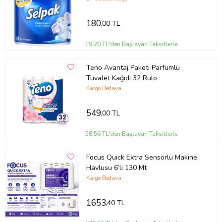
180
,00 TL
19,20 TL'den Başlayan Taksitlerle
Teno Avantaj Paketi Parfümlü
Tuvalet Kağıdı 32 Rulo
Kargo Bedava
549
,00 TL
58,56 TL'den Başlayan Taksitlerle
Focus Quick Extra Sensörlü Makine
Havlusu 6’lı 130 Mt
Kargo Bedava
1653
,40 TL