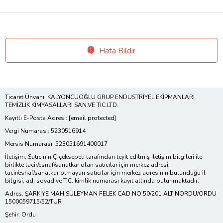
Hata Bildir
Ticaret Ünvanı: KALYONCUOĞLU GRUP ENDÜSTRİYEL EKİPMANLARI
TEMİZLİK KİMYASALLARI SAN.VE TİC.LTD.
Kayıtlı E-Posta Adresi:
[email protected]
Vergi Numarası: 5230516914
Mersis Numarası: 523051691400017
İletişim: Satıcının Çiçeksepeti tarafından teyit edilmiş iletişim bilgileri ile
birlikte tacir/esnaf/sanatkar olan satıcılar için merkez adresi;
tacir/esnaf/sanatkar olmayan satıcılar için merkez adresinin bulunduğu il
bilgisi, ad, soyad ve T.C. kimlik numarası kayıt altında bulunmaktadır.
Adres: ŞARKİYE MAH.SÜLEYMAN FELEK CAD.NO:50/201 ALTINORDU/ORDU
1500059715/52/TUR
Şehir: Ordu