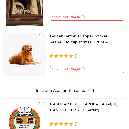
Sepet Fiyatı
284
,40 TL
Golden Retriever Köpek Sticker
Araba Oto Yapıştırması 17CM A1
(1)
Sepet Fiyatı
284
,40 TL
Bu Ürünü Alanlar Bunları da Aldı
BAROLAR BİRLİĞİ AVUKAT ARAÇ İÇ
CAM STİCKER 2 Lİ (Şeffaf)
(1)