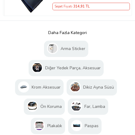
Sepet Fiyatı
314
,91 TL
Daha Fazla Kategori
Arma Sticker
Diğer Yedek Parça, Aksesuar
Krom Aksesuar
Dikiz Ayna Süsü
Ön Koruma
Far, Lamba
Plakalık
Paspas