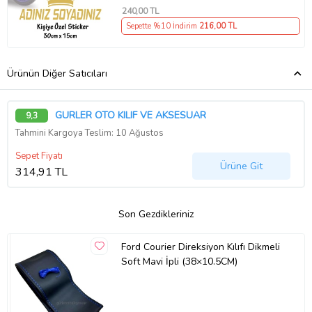
240
,00 TL
Sepette %10 İndirim
216
,00 TL
Ürünün Diğer Satıcıları
GÜRLER OTO KILIF VE AKSESUAR
9,3
Tahmini Kargoya Teslim: 10 Ağustos
Sepet Fiyatı
Ürüne Git
314,91 TL
Son Gezdikleriniz
Ford Courier Direksiyon Kılıfı Dikmeli
Soft Mavi İpli (38×10.5CM)