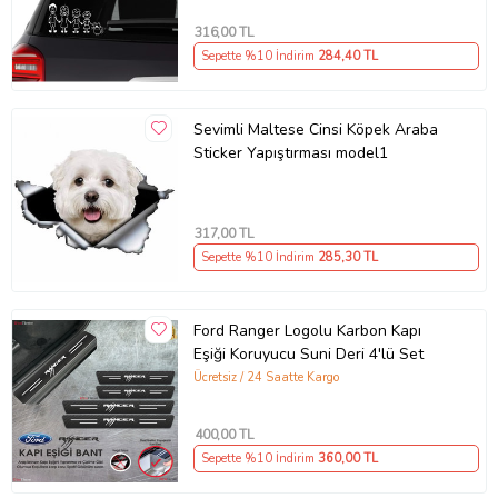
316
,00 TL
Sepette %10 İndirim
284
,40 TL
Sevimli Maltese Cinsi Köpek Araba
Sticker Yapıştırması model1
317
,00 TL
Sepette %10 İndirim
285
,30 TL
Ford Ranger Logolu Karbon Kapı
Eşiği Koruyucu Suni Deri 4'lü Set
Ücretsiz / 24 Saatte Kargo
400
,00 TL
Sepette %10 İndirim
360
,00 TL