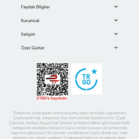
Faydalı Bilgiler
Kurumsal
İletişim
Özel Günler
Türkiye’nin önde gelen online alışveriş sitesi ve mobil uygulaması
Çiçeksepeti’nde, ihtiyacınız olan tüm ürünleri bulabilirsiniz. Çiçek,
Çikolata, Hediye, Kişiye Özel Ürünler ve Hediye Setleri gibi birçok farklı
kategoride aradığınız binlerce ürünü sizlere sunuyor ve zamanında
kapınıza getiriyoruz! Siz de ister sevdiklerinizi mutlu etmek için, ister
kendiniz için sipariş verebilir; Çiçeksepeti Extra’nın fırsatlarla dolu