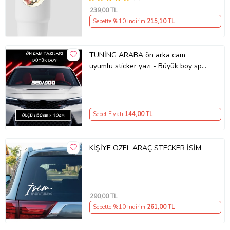
239
,00 TL
Sepette %10 İndirim
215
,10 TL
TUNİNG ARABA ön arka cam
uyumlu sticker yazı - Büyük boy spor
tuning modifiye etiket
Sepet Fiyatı
144
,00 TL
KİŞİYE ÖZEL ARAÇ STECKER İSİM
290
,00 TL
Sepette %10 İndirim
261
,00 TL