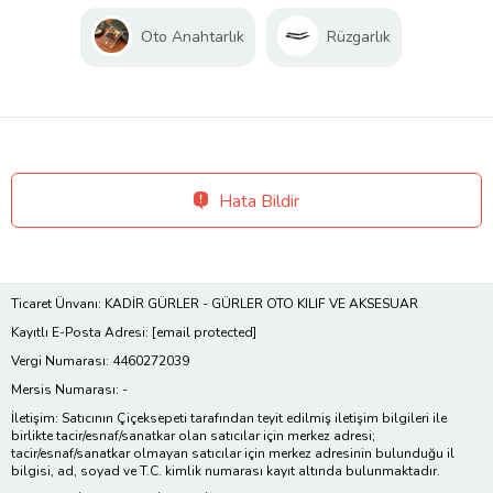
Oto Anahtarlık
Rüzgarlık
Hata Bildir
Ticaret Ünvanı: KADİR GÜRLER - GÜRLER OTO KILIF VE AKSESUAR
Kayıtlı E-Posta Adresi:
[email protected]
Vergi Numarası: 4460272039
Mersis Numarası: -
İletişim: Satıcının Çiçeksepeti tarafından teyit edilmiş iletişim bilgileri ile
birlikte tacir/esnaf/sanatkar olan satıcılar için merkez adresi;
tacir/esnaf/sanatkar olmayan satıcılar için merkez adresinin bulunduğu il
bilgisi, ad, soyad ve T.C. kimlik numarası kayıt altında bulunmaktadır.