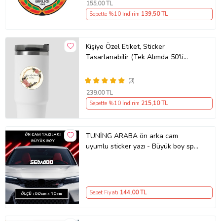
155
,00 TL
Sepette %10 İndirim
139
,50 TL
Kişiye Özel Etiket, Sticker
Tasarlanabilir (Tek Alımda 50'li
Gönderim Yapılmaktadır)
(3)
239
,00 TL
Sepette %10 İndirim
215
,10 TL
TUNİNG ARABA ön arka cam
uyumlu sticker yazı - Büyük boy spor
tuning modifiye etiket
Sepet Fiyatı
144
,00 TL