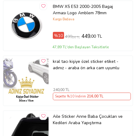
BMW X5 E53 2000-2005 Bagaj
Arması Logo Amblem 78mm
Kargo Bedava
%10
449
,00 TL
499
,00 TL
47,89 TL'den Başlayan Taksitlerle
kral tacı kişiye özel sticker etiket -
adınız - araba ön arka cam uyumlu
240
,00 TL
Sepette %10 İndirim
216
,00 TL
Aile Sticker Anne Baba Çocukları ve
Kedileri Araba Yapıştırma