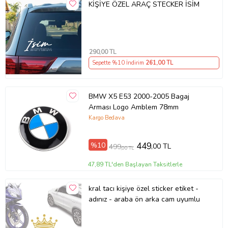
KİŞİYE ÖZEL ARAÇ STECKER İSİM
290
,00 TL
Sepette %10 İndirim
261
,00 TL
BMW X5 E53 2000-2005 Bagaj
Arması Logo Amblem 78mm
Kargo Bedava
%10
449
,00 TL
499
,00 TL
47,89 TL'den Başlayan Taksitlerle
kral tacı kişiye özel sticker etiket -
adınız - araba ön arka cam uyumlu