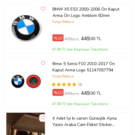
BMW X5 E53 2000-2006 Ön Kaput
Arma Ön Logo Amblem 82mm
Kargo Bedava
%10
449
,00 TL
499
,00 TL
47,89 TL'den Başlayan Taksitlerle
Bmw 5 Serisi F10 2010-2017 Ön
Kaput Arma Logo 51147057794
Kargo Bedava
(1)
%10
449
,00 TL
499
,00 TL
47,89 TL'den Başlayan Taksitlerle
4 Adet İyi ki varsın Güneşlik Ayna
Yazısı Araba Cam Etiket Sticker
8x2cm