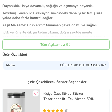
Dayanıklılık: Isıya dayanıklı, soğuğa ve aşınmaya dayanıklı.
Artırılmış Güvenlik: Direksiyon simidindeki daha iyi bir tutuş size
yolda daha fazla kontrol sağlar.
Yeşil Malzeme: Ürünlerimiz tamamen çevre dostu ve sağlıklı.
İplik ve iğne ile dikişin tadını çıkarın, doğru şekilde monte
edildiğinde zamana ve emeğe değer. Hasar görmüş veya aşınmış
orijinal fabrika deri kaplı direksiyon simidlerini değiştirmek için
Tüm Açıklamayı Gör
idealdir
Paket içeriği:
Ürün Özellikleri
1 x Deri Araba Direksiyon Kılıfı
Marka
GÜRLER OTO KILIF VE AKSESUAR
1 x İğne
1 x mumlu ip
İlginizi Çekebilecek Benzer Seçenekler
Ürün Kodu:
kcm79899043
Kişiye Özel Etiket, Sticker
Tasarlanabilir (Tek Alımda 50'li
Gönderim Yapılmaktadır)
(3)