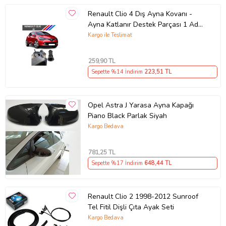
Renault Clio 4 Dış Ayna Kovanı -
Ayna Katlanır Destek Parçası 1 Adet
490307706 M3625
Kargo ile Teslimat
259
,90 TL
Sepette %14 İndirim
223
,51 TL
Opel Astra J Yarasa Ayna Kapağı
Piano Black Parlak Siyah
Kargo Bedava
781
,25 TL
Sepette %17 İndirim
648
,44 TL
Renault Clio 2 1998-2012 Sunroof
Tel Fitil Dişli Çıta Ayak Seti
Kargo Bedava