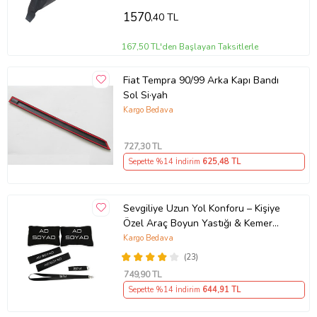
1570
,40 TL
167,50 TL'den Başlayan Taksitlerle
Fiat Tempra 90/99 Arka Kapı Bandı
Sol Si·yah
Kargo Bedava
727
,30 TL
Sepette %14 İndirim
625
,48 TL
Sevgiliye Uzun Yol Konforu – Kişiye
Özel Araç Boyun Yastığı & Kemer
Pedi Hediye Seti
Kargo Bedava
(23)
749
,90 TL
Sepette %14 İndirim
644
,91 TL