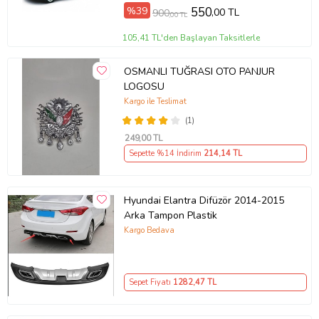
%39
550
,00 TL
900
,00 TL
105,41 TL'den Başlayan Taksitlerle
OSMANLI TUĞRASI OTO PANJUR
LOGOSU
Kargo ile Teslimat
(1)
249
,00 TL
Sepette %14 İndirim
214
,14 TL
Hyundai Elantra Difüzör 2014-2015
Arka Tampon Plastik
Kargo Bedava
Sepet Fiyatı
1282
,47 TL