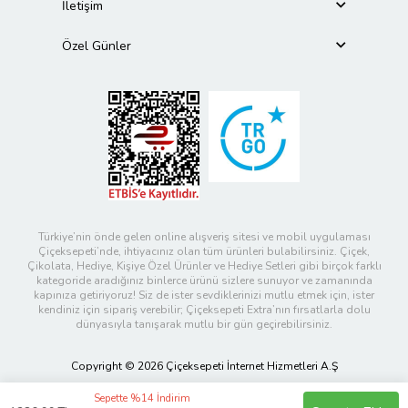
İletişim
Özel Günler
Türkiye’nin önde gelen online alışveriş sitesi ve mobil uygulaması
Çiçeksepeti’nde, ihtiyacınız olan tüm ürünleri bulabilirsiniz. Çiçek,
Çikolata, Hediye, Kişiye Özel Ürünler ve Hediye Setleri gibi birçok farklı
kategoride aradığınız binlerce ürünü sizlere sunuyor ve zamanında
kapınıza getiriyoruz! Siz de ister sevdiklerinizi mutlu etmek için, ister
kendiniz için sipariş verebilir; Çiçeksepeti Extra’nın fırsatlarla dolu
dünyasıyla tanışarak mutlu bir gün geçirebilirsiniz.
Copyright © 2026 Çiçeksepeti İnternet Hizmetleri A.Ş
Sepette %14 İndirim