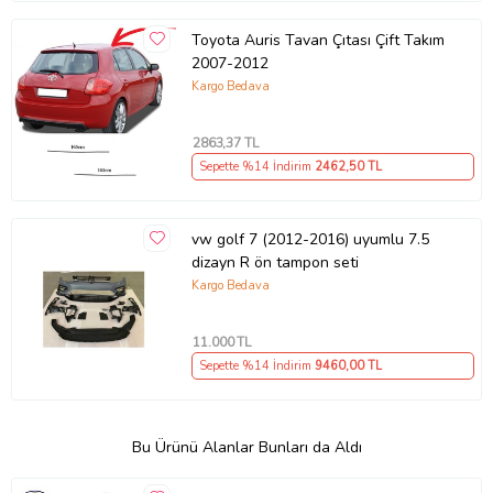
Toyota Auris Tavan Çıtası Çift Takım
2007-2012
Kargo Bedava
2863
,37 TL
Sepette %14 İndirim
2462
,50 TL
vw golf 7 (2012-2016) uyumlu 7.5
dizayn R ön tampon seti
Kargo Bedava
11.000
TL
Sepette %14 İndirim
9460
,00 TL
Bu Ürünü Alanlar Bunları da Aldı