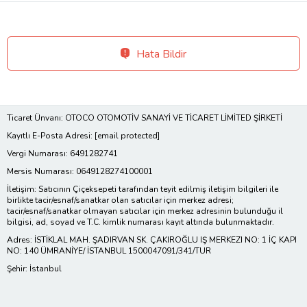
Hata Bildir
Ticaret Ünvanı: OTOCO OTOMOTİV SANAYİ VE TİCARET LİMİTED ŞİRKETİ
Kayıtlı E-Posta Adresi:
[email protected]
Vergi Numarası: 6491282741
Mersis Numarası: 0649128274100001
İletişim: Satıcının Çiçeksepeti tarafından teyit edilmiş iletişim bilgileri ile
birlikte tacir/esnaf/sanatkar olan satıcılar için merkez adresi;
tacir/esnaf/sanatkar olmayan satıcılar için merkez adresinin bulunduğu il
bilgisi, ad, soyad ve T.C. kimlik numarası kayıt altında bulunmaktadır.
Adres: İSTİKLAL MAH. ŞADIRVAN SK. ÇAKIROĞLU IŞ MERKEZI NO: 1 İÇ KAPI
NO: 140 ÜMRANİYE/ İSTANBUL 1500047091/341/TUR
Şehir: İstanbul