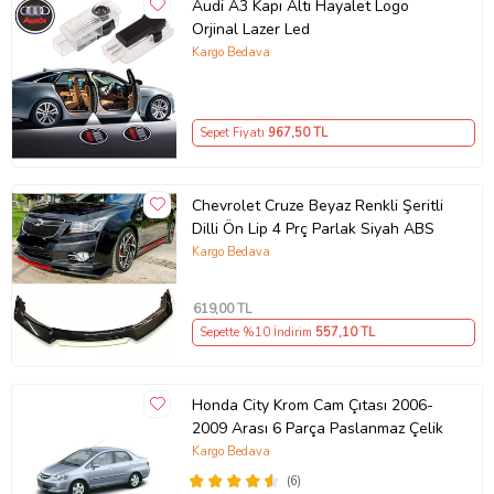
Audi A3 Kapı Altı Hayalet Logo
Orjinal Lazer Led
Kargo Bedava
Sepet Fiyatı
967
,50 TL
Chevrolet Cruze Beyaz Renkli Şeritli
Dilli Ön Lip 4 Prç Parlak Siyah ABS
Kargo Bedava
619
,00 TL
Sepette %10 İndirim
557
,10 TL
Honda City Krom Cam Çıtası 2006-
2009 Arası 6 Parça Paslanmaz Çelik
Kargo Bedava
(6)