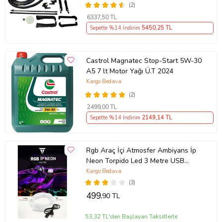
(2)
6337
,50 TL
Sepette %14 İndirim
5450
,25 TL
Castrol Magnatec Stop-Start 5W-30
A5 7 lt Motor Yağı Ü.T 2024
Kargo Bedava
(2)
2499
,00 TL
Sepette %14 İndirim
2149
,14 TL
Rgb Araç İçi Atmosfer Ambiyans İp
Neon Torpido Led 3 Metre USB
Girişli
Kargo Bedava
(3)
499
,90 TL
53,32 TL'den Başlayan Taksitlerle