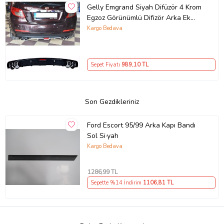
Gelly Emgrand Siyah Difüzör 4 Krom
Egzoz Görünümlü Difizör Arka Ek
Body Kit
Kargo Bedava
Sepet Fiyatı
989
,10 TL
Son Gezdikleriniz
Ford Escort 95/99 Arka Kapı Bandı
Sol Si·yah
Kargo Bedava
1286
,99 TL
Sepette %14 İndirim
1106
,81 TL