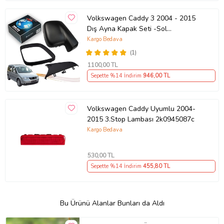
Volkswagen Caddy 3 2004 - 2015
Dış Ayna Kapak Seti -Sol
7E18575289 B9
Kargo Bedava
(1)
1100
,00 TL
Sepette %14 İndirim
946
,00 TL
Volkswagen Caddy Uyumlu 2004-
2015 3.Stop Lambası 2k0945087c
Kargo Bedava
530
,00 TL
Sepette %14 İndirim
455
,80 TL
Bu Ürünü Alanlar Bunları da Aldı