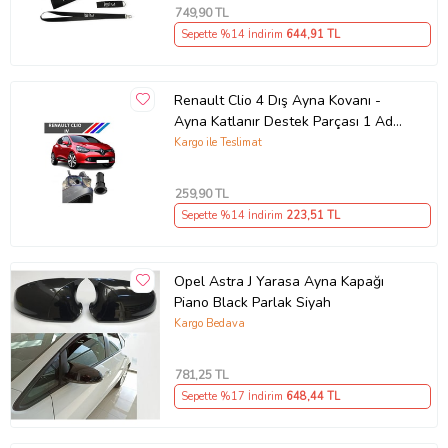
749
,90 TL
Sepette %14 İndirim
644
,91 TL
Renault Clio 4 Dış Ayna Kovanı -
Ayna Katlanır Destek Parçası 1 Adet
490307706 M3625
Kargo ile Teslimat
259
,90 TL
Sepette %14 İndirim
223
,51 TL
Opel Astra J Yarasa Ayna Kapağı
Piano Black Parlak Siyah
Kargo Bedava
781
,25 TL
Sepette %17 İndirim
648
,44 TL