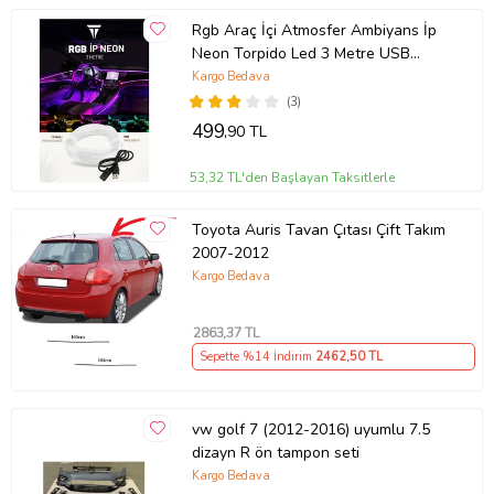
Rgb Araç İçi Atmosfer Ambiyans İp
Neon Torpido Led 3 Metre USB
Girişli
Kargo Bedava
(3)
499
,90 TL
53,32 TL'den Başlayan Taksitlerle
Toyota Auris Tavan Çıtası Çift Takım
2007-2012
Kargo Bedava
2863
,37 TL
Sepette %14 İndirim
2462
,50 TL
vw golf 7 (2012-2016) uyumlu 7.5
dizayn R ön tampon seti
Kargo Bedava