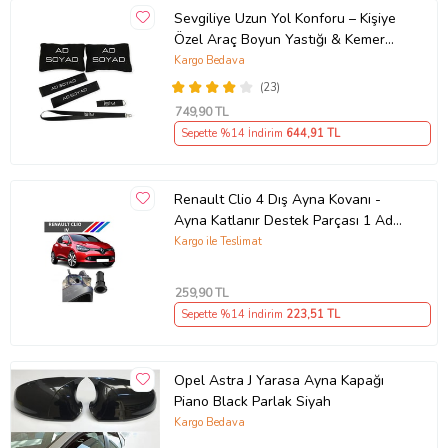
Sevgiliye Uzun Yol Konforu – Kişiye
Özel Araç Boyun Yastığı & Kemer
Pedi Hediye Seti
Kargo Bedava
(23)
749
,90 TL
Sepette %14 İndirim
644
,91 TL
Renault Clio 4 Dış Ayna Kovanı -
Ayna Katlanır Destek Parçası 1 Adet
490307706 M3625
Kargo ile Teslimat
259
,90 TL
Sepette %14 İndirim
223
,51 TL
Opel Astra J Yarasa Ayna Kapağı
Piano Black Parlak Siyah
Kargo Bedava