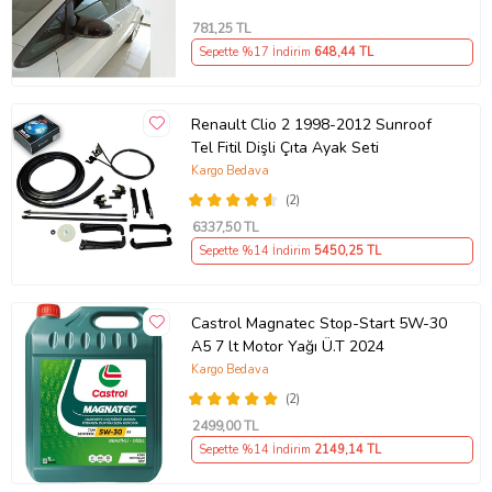
781
,25 TL
Sepette %17 İndirim
648
,44 TL
Renault Clio 2 1998-2012 Sunroof
Tel Fitil Dişli Çıta Ayak Seti
Kargo Bedava
(2)
6337
,50 TL
Sepette %14 İndirim
5450
,25 TL
Castrol Magnatec Stop-Start 5W-30
A5 7 lt Motor Yağı Ü.T 2024
Kargo Bedava
(2)
2499
,00 TL
Sepette %14 İndirim
2149
,14 TL