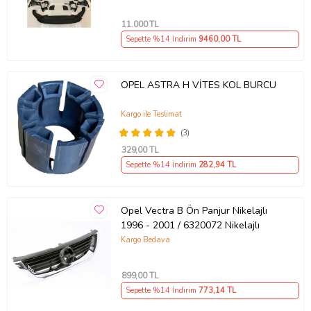
11.000
TL
Sepette %14 İndirim
9460
,00 TL
OPEL ASTRA H VİTES KOL BURCU
Kargo ile Teslimat
(3)
329
,00 TL
Sepette %14 İndirim
282
,94 TL
Opel Vectra B Ön Panjur Nikelajlı
1996 - 2001 / 6320072 Nikelajlı
Kargo Bedava
899
,00 TL
Sepette %14 İndirim
773
,14 TL