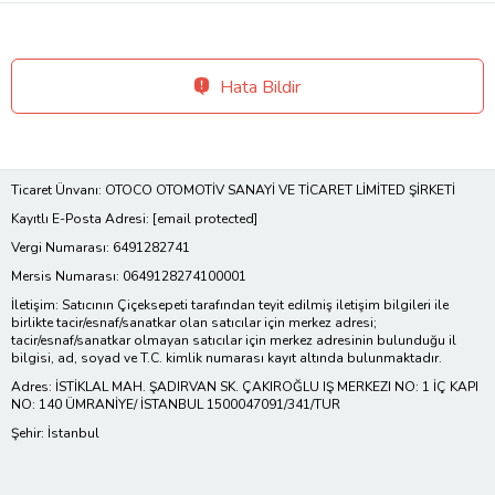
Hata Bildir
Ticaret Ünvanı: OTOCO OTOMOTİV SANAYİ VE TİCARET LİMİTED ŞİRKETİ
Kayıtlı E-Posta Adresi:
[email protected]
Vergi Numarası: 6491282741
Mersis Numarası: 0649128274100001
İletişim: Satıcının Çiçeksepeti tarafından teyit edilmiş iletişim bilgileri ile
birlikte tacir/esnaf/sanatkar olan satıcılar için merkez adresi;
tacir/esnaf/sanatkar olmayan satıcılar için merkez adresinin bulunduğu il
bilgisi, ad, soyad ve T.C. kimlik numarası kayıt altında bulunmaktadır.
Adres: İSTİKLAL MAH. ŞADIRVAN SK. ÇAKIROĞLU IŞ MERKEZI NO: 1 İÇ KAPI
NO: 140 ÜMRANİYE/ İSTANBUL 1500047091/341/TUR
Şehir: İstanbul