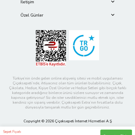
İletişim
Özel Günler
Türkiye’nin önde gelen online alışveriş sitesi ve mobil uygulaması
Çiçeksepeti’nde, ihtiyacınız olan tüm ürünleri bulabilirsiniz. Çiçek,
Çikolata, Hediye, Kişiye Özel Ürünler ve Hediye Setleri gibi birçok farklı
kategoride aradığınız binlerce ürünü sizlere sunuyor ve zamanında
kapınıza getiriyoruz! Siz de ister sevdiklerinizi mutlu etmek için, ister
kendiniz için sipariş verebilir; Çiçeksepeti Extra’nın fırsatlarla dolu
dünyasıyla tanışarak mutlu bir gün geçirebilirsiniz.
Copyright © 2026 Çiçeksepeti İnternet Hizmetleri A.Ş
Sepet Fiyatı