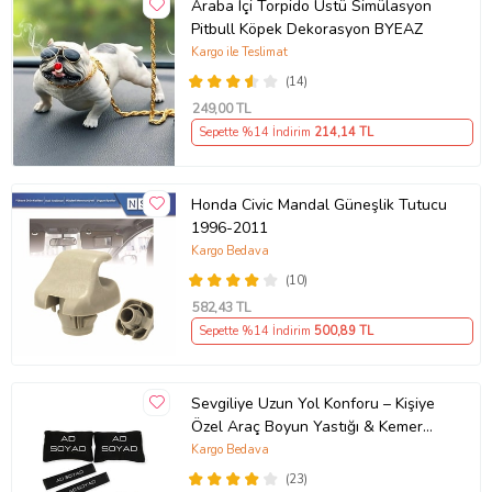
Araba Içi Torpido Üstü Simülasyon
Pitbull Köpek Dekorasyon BYEAZ
Kargo ile Teslimat
(14)
249
,00 TL
Sepette %14 İndirim
214
,14 TL
Honda Civic Mandal Güneşlik Tutucu
1996-2011
Kargo Bedava
(10)
582
,43 TL
Sepette %14 İndirim
500
,89 TL
Sevgiliye Uzun Yol Konforu – Kişiye
Özel Araç Boyun Yastığı & Kemer
Pedi Hediye Seti
Kargo Bedava
(23)