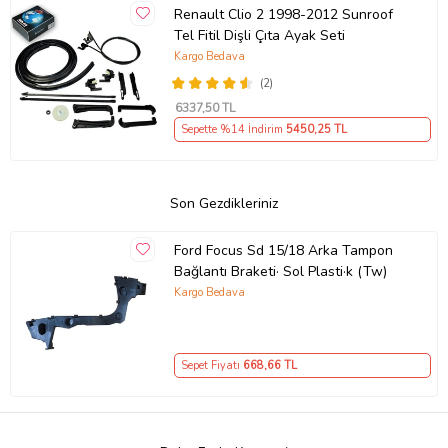
Renault Clio 2 1998-2012 Sunroof
Tel Fitil Dişli Çıta Ayak Seti
Kargo Bedava
(2)
6337
,50 TL
Sepette %14 İndirim
5450
,25 TL
Son Gezdikleriniz
Ford Focus Sd 15/18 Arka Tampon
Bağlantı Braketi· Sol Plasti·k (Tw)
Kargo Bedava
Sepet Fiyatı
668
,66 TL