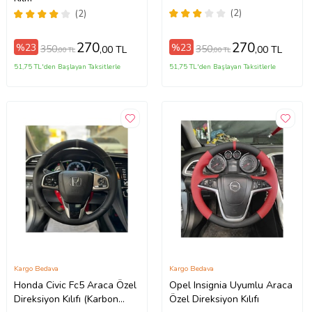
(2)
(2)
270
270
%23
%23
350
350
,00 TL
,00 TL
,00 TL
,00 TL
51,75 TL'den Başlayan Taksitlerle
51,75 TL'den Başlayan Taksitlerle
Kargo Bedava
Kargo Bedava
Honda Civic Fc5 Araca Özel
Opel Insignia Uyumlu Araca
Direksiyon Kılıfı (Karbon
Özel Direksiyon Kılıfı