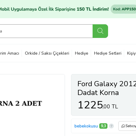
rim Amacı
Orkide / Saksı Çiçekleri
Hediye
Hediye Setleri
Kişi
Ford Galaxy 201
Dadat Korna
1225
,00 TL
bebekokusu
9,3
Satıcı