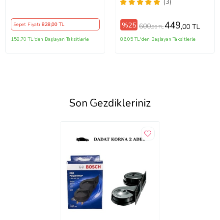
Direksiyon Kılıfı
Kılıfı
(3)
449
%25
Sepet Fiyatı
828
,00 TL
600
,00 TL
,00 TL
158,70 TL'den Başlayan Taksitlerle
86,05 TL'den Başlayan Taksitlerle
Son Gezdikleriniz