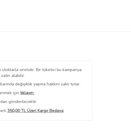
stoklarla sınırlıdır. Bir tüketici bu kampanya
tın alabilir.
arında değişiklik yapma hakkını saklı tutar.
renmek için
tıklayın.
dan gönderilecektir.
erli
350,00 TL Üzeri Kargo Bedava
 Görüntüle
iyat bilgileri, satıcı tarafından