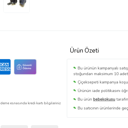
Ürün Özeti
Bu ürünün kampanyalı satışı 
stoğundan maksimum 10 adet sa
Çiçeksepeti kampanya koşull
Ürünün iade politikasını öğ
Bu ürün
bebekokusu
tarafın
deme esnasında kredi kartı bilgileriniz
Bu satıcının ürünlerinde geç
Bu Satıcının
Tüm Ürünlerini
Ürün sayfasında gördüğünüz f