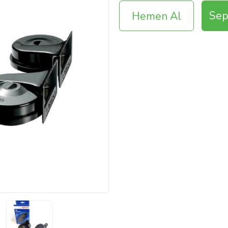
Sep
Hemen Al