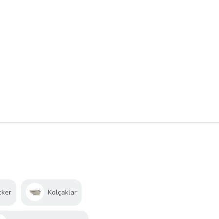
cker
Kolçaklar