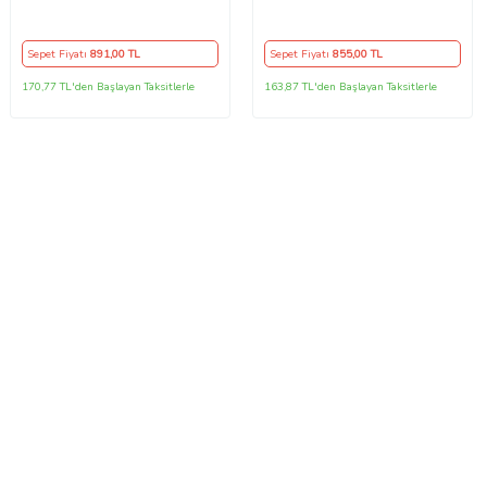
Nokta GRİ YÜZÜK)
Sepet Fiyatı
891
,00 TL
Sepet Fiyatı
855
,00 TL
170,77 TL'den Başlayan Taksitlerle
163,87 TL'den Başlayan Taksitlerle