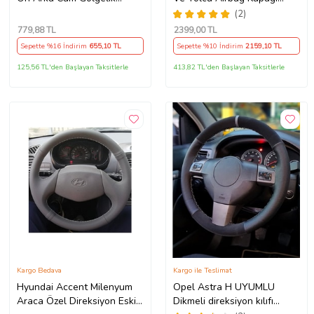
Noktalı Otomatik Sürgülü
Takım (2009-2014) İthal
(2)
Güneş Koruyucu Araba Suv
Üretim
779
,88 TL
2399
,00 TL
Sepette %16 İndirim
655
,10 TL
Sepette %10 İndirim
2159
,10 TL
125,56 TL'den Başlayan Taksitlerle
413,82 TL'den Başlayan Taksitlerle
Kargo Bedava
Kargo ile Teslimat
Hyundai Accent Milenyum
Opel Astra H UYUMLU
Araca Özel Direksiyon Eski
Dikmeli direksiyon kılıfı