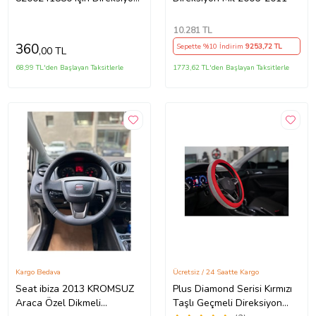
Ayar Kolu Kilit Klips Plastiği
10.281
TL
360
Sepette %10 İndirim
9253
,72 TL
,00 TL
68,99 TL'den Başlayan Taksitlerle
1773,62 TL'den Başlayan Taksitlerle
Kargo Bedava
Ücretsiz / 24 Saatte Kargo
Seat ibiza 2013 KROMSUZ
Plus Diamond Serisi Kırmızı
Araca Özel Dikmeli
Taşlı Geçmeli Direksiyon