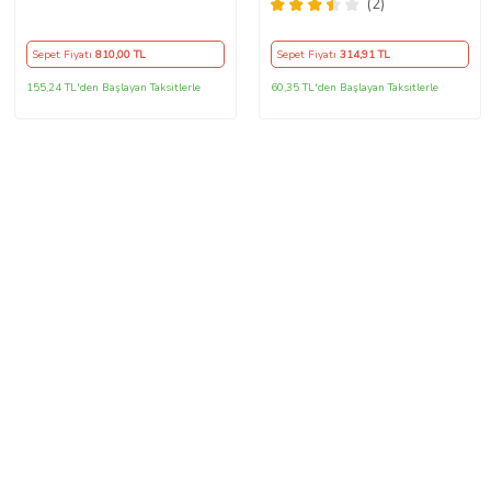
Kasa 2 Kollu
noktalı alkantra gri yüzüklü (
(2)
38×10.5CM )
Sepet Fiyatı
810
,00 TL
Sepet Fiyatı
314
,91 TL
155,24 TL'den Başlayan Taksitlerle
60,35 TL'den Başlayan Taksitlerle