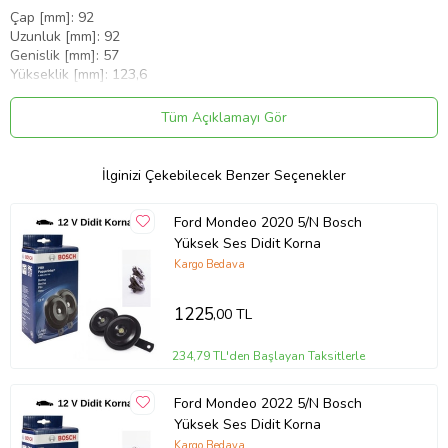
Çap [mm]: 92
Uzunluk [mm]: 92
Genislik [mm]: 57
Yükseklik [mm]: 123,6
Delik Ø [mm]: 8,5
Isletme Türü:Elektrikli
Tüm Açıklamayı Gör
Baglanti Sayısı: 2
Nominal Gerilim [V] :12
Frekans Aralığı [Hz]: 350
İlginizi Çekebilecek Benzer Seçenekler
Güç Tüketimi [W]: 54
Ses Yüksekliği [dB(A)]: 110
Ford Mondeo 2020 5/N Bosch
Tespit Açısı (açi): 6309
Yüksek Ses Didit Korna
Dünya genelinde Bosch firması, motorlu taşıt tekniği alanında 14
Kargo Bedava
000 çalışanıyla Otomotiv Aftermarket sektörü, motorlu taşıt yedek
parçaları, atölye ekipmanları ve ek donanım için Bosch ürünlerinin
tedarik edilmesini, lojistik ve satışını denetlemektedir. Motorlu taşıt
1225
,00 TL
ürünleri ve sistemlerine yönelik teknik servis de hizmetleri arasında
yer alır.
234,79 TL'den Başlayan Taksitlerle
Ürün Kodu:
kcm10673316
Ford Mondeo 2022 5/N Bosch
Yüksek Ses Didit Korna
Kargo Bedava