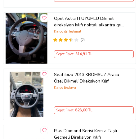
Opel Astra H UYUMLU Dikmeli
direksiyon kılıfı noktalı alkantra gri
yüzüklü ( 38×10.5CM )
Kargo ile Teslimat
(2)
Sepet Fiyatı
314
,91 TL
Seat ibiza 2013 KROMSUZ Araca
Özel Dikmeli Direksiyon Kılıfı
Kargo Bedava
Sepet Fiyatı
828
,00 TL
Plus Diamond Serisi Kırmızı Taşlı
Geçmeli Direksiyon Kılıfı