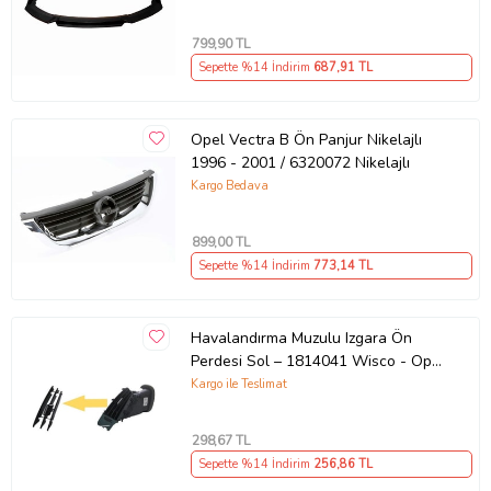
799
,90 TL
Sepette %14 İndirim
687
,91 TL
Opel Vectra B Ön Panjur Nikelajlı
1996 - 2001 / 6320072 Nikelajlı
Kargo Bedava
899
,00 TL
Sepette %14 İndirim
773
,14 TL
Havalandırma Muzulu Izgara Ön
Perdesi Sol – 1814041 Wisco - Opel
Astra J 11 Ve Sonrası Uyumlu
Kargo ile Teslimat
(Siyah)
298
,67 TL
Sepette %14 İndirim
256
,86 TL