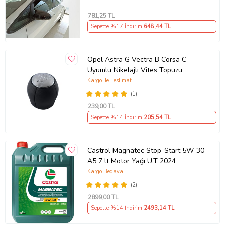
781
,25 TL
Sepette %17 İndirim
648
,44 TL
Opel Astra G Vectra B Corsa C
Uyumlu Nikelajlı Vites Topuzu
Kargo ile Teslimat
(1)
239
,00 TL
Sepette %14 İndirim
205
,54 TL
Castrol Magnatec Stop-Start 5W-30
A5 7 lt Motor Yağı Ü.T 2024
Kargo Bedava
(2)
2899
,00 TL
Sepette %14 İndirim
2493
,14 TL