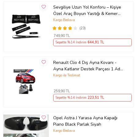
Sevgiliye Uzun Yol Konforu – Kişiye
Özel Araç Boyun Yastığı & Kemer
Pedi Hediye Seti
Kargo Bedava
(23)
749
,90 TL
Sepette %14 İndirim
644
,91 TL
Renault Clio 4 Dış Ayna Kovanı -
Ayna Katlanır Destek Parçası 1 Adet
490307706 M3625
Kargo ile Teslimat
259
,90 TL
Sepette %14 İndirim
223
,51 TL
Opel Astra J Yarasa Ayna Kapağı
Piano Black Parlak Siyah
Kargo Bedava