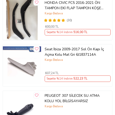
HONDA CIVIC FC5 2016-2021 ÖN
TAMPON EKİ FLAP TAMPON KÖŞESİ
TAKIM SAĞ SOL KAMPANYA ŞOKK
Kargo Bedava
FİYAT OEM
(30)
600
,00 TL
Sepette %14 İndirim
516
,00 TL
Seat İbiza 2009-2017 Sol Ön Kapı İç
Açma Kolu Mat Gri 6J1837114A
Kargo Bedava
607
,24 TL
Sepette %14 İndirim
522
,23 TL
PEUGEOT 307 SİLECEK SU ATMA
KOLU YOL BİLGİSAYARSIZ
Kargo Bedava