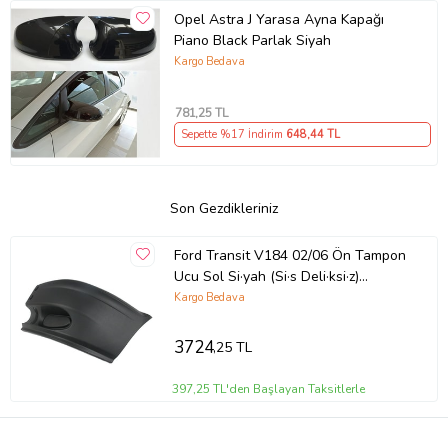
Opel Astra J Yarasa Ayna Kapağı
Piano Black Parlak Siyah
Kargo Bedava
781
,25 TL
Sepette %17 İndirim
648
,44 TL
Son Gezdikleriniz
Ford Transit V184 02/06 Ön Tampon
Ucu Sol Si·yah (Si·s Deli·ksi·z)
(Eurobump)
Kargo Bedava
3724
,25 TL
397,25 TL'den Başlayan Taksitlerle