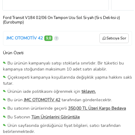
Ford Transit V184 02/06 Ön Tampon Ucu Sol Si·yah (Si·s Deli·ksi·z)
(Eurobump)
JMC OTOMOTİV 42
9,8
Satıcıya Sor
Ürün Özeti
Bu ürünün kampanyalı satışı stoklarla sınırlıdır. Bir tüketici bu
kampanya stoğundan maksimum 10 adet satın alabilir.
Çiçeksepeti kampanya koşullarında değişiklik yapma hakkını saklı
tutar.
Ürünün iade politikasını öğrenmek için
tıklayın.
Bu ürün
JMC OTOMOTİV 42
tarafından gönderilecektir.
Bu satıcının ürünlerinde geçerli
350,00 TL Üzeri Kargo Bedava
Bu Satıcının
Tüm Ürünlerini Görüntüle
Ürün sayfasında gördüğünüz fiyat bilgileri, satıcı tarafından
belirlenmektedir.