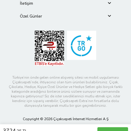
İletişim
Özel Günler
Türkiye’nin önde gelen online alışveriş sitesi ve mobil uygulaması
Çiçeksepeti’nde, ihtiyacınız olan tüm ürünleri bulabilirsiniz. Çiçek,
Çikolata, Hediye, Kişiye Özel Ürünler ve Hediye Setleri gibi birçok farklı
kategoride aradığınız binlerce ürünü sizlere sunuyor ve zamanında
kapınıza getiriyoruz! Siz de ister sevdiklerinizi mutlu etmek için, ister
kendiniz için sipariş verebilir; Çiçeksepeti Extra’nın fırsatlarla dolu
dünyasıyla tanışarak mutlu bir gün geçirebilirsiniz.
Copyright © 2026 Çiçeksepeti İnternet Hizmetleri A.Ş
3724