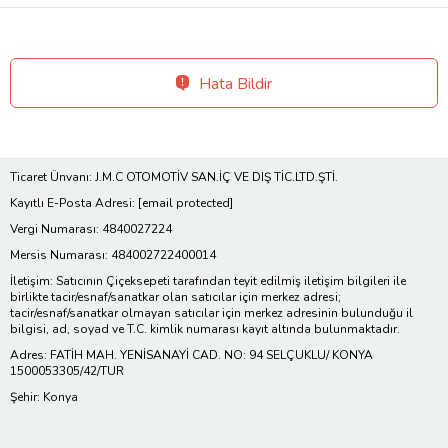
Hata Bildir
Ticaret Ünvanı: J.M.C OTOMOTİV SAN.İÇ VE DIŞ TİC.LTD.ŞTİ.
Kayıtlı E-Posta Adresi:
[email protected]
Vergi Numarası: 4840027224
Mersis Numarası: 484002722400014
İletişim: Satıcının Çiçeksepeti tarafından teyit edilmiş iletişim bilgileri ile
birlikte tacir/esnaf/sanatkar olan satıcılar için merkez adresi;
tacir/esnaf/sanatkar olmayan satıcılar için merkez adresinin bulunduğu il
bilgisi, ad, soyad ve T.C. kimlik numarası kayıt altında bulunmaktadır.
Adres: FATİH MAH. YENİSANAYİ CAD. NO: 94 SELÇUKLU/ KONYA
1500053305/42/TUR
Şehir: Konya