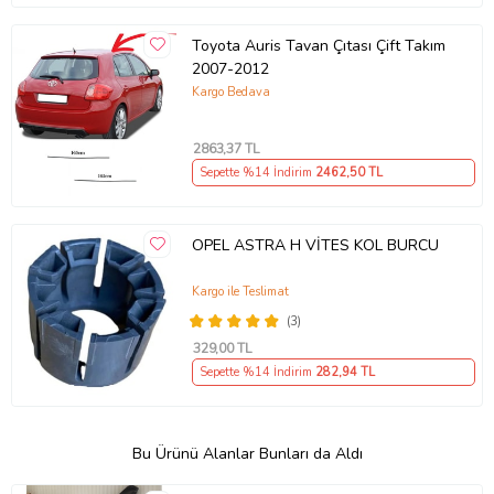
Toyota Auris Tavan Çıtası Çift Takım
2007-2012
Kargo Bedava
2863
,37 TL
Sepette %14 İndirim
2462
,50 TL
OPEL ASTRA H VİTES KOL BURCU
Kargo ile Teslimat
(3)
329
,00 TL
Sepette %14 İndirim
282
,94 TL
Bu Ürünü Alanlar Bunları da Aldı