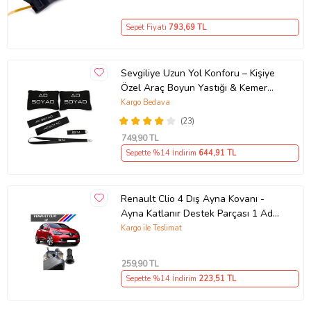
Sepet Fiyatı
793
,69 TL
Sevgiliye Uzun Yol Konforu – Kişiye
Özel Araç Boyun Yastığı & Kemer
Pedi Hediye Seti
Kargo Bedava
(23)
749
,90 TL
Sepette %14 İndirim
644
,91 TL
Renault Clio 4 Dış Ayna Kovanı -
Ayna Katlanır Destek Parçası 1 Adet
490307706 M3625
Kargo ile Teslimat
259
,90 TL
Sepette %14 İndirim
223
,51 TL