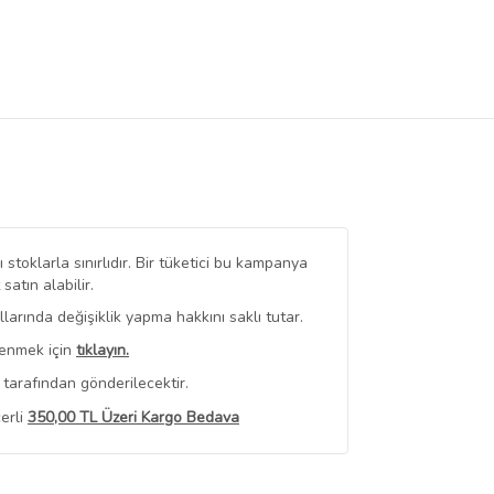
stoklarla sınırlıdır. Bir tüketici bu kampanya
tın alabilir.
arında değişiklik yapma hakkını saklı tutar.
renmek için
tıklayın.
tarafından gönderilecektir.
erli
350,00 TL Üzeri Kargo Bedava
 Görüntüle
iyat bilgileri, satıcı tarafından