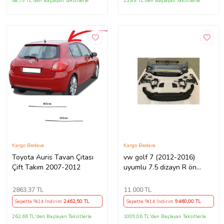
68,79 TL'den Başlayan Taksitlerle
23,84 TL'den Başlayan Taksitlerle
Kargo Bedava
Kargo Bedava
Toyota Auris Tavan Çıtası
vw golf 7 (2012-2016)
Çift Takım 2007-2012
uyumlu 7.5 dizayn R ön
tampon seti
2863
,37 TL
11.000
TL
Sepette %14 İndirim
2462
,50 TL
Sepette %14 İndirim
9460
,00 TL
262,66 TL'den Başlayan Taksitlerle
1009,06 TL'den Başlayan Taksitlerle