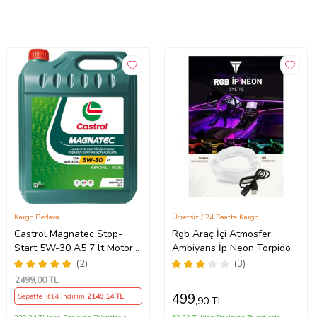
Kargo Bedava
Ücretsiz / 24 Saatte Kargo
Castrol Magnatec Stop-
Rgb Araç İçi Atmosfer
Start 5W-30 A5 7 lt Motor
Ambiyans İp Neon Torpido
Yağı Ü.T 2024
Led 3 Metre USB Girişli
(2)
(3)
2499
,00 TL
499
Sepette %14 İndirim
2149
,14 TL
,90 TL