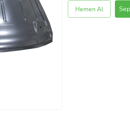
Sep
Hemen Al