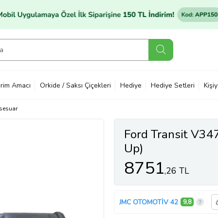
rim Amacı
Orkide / Saksı Çiçekleri
Hediye
Hediye Setleri
Kişi
sesuar
Ford Transit V347
Up)
8751
,26 TL
JMC OTOMOTİV 42
9,8