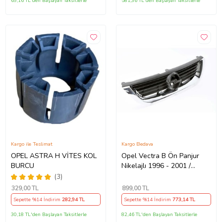
69,16 TL'den Başlayan Taksitlerle
581,36 TL'den Başlayan Taksitlerle
Kargo ile Teslimat
Kargo Bedava
OPEL ASTRA H VİTES KOL
Opel Vectra B Ön Panjur
BURCU
Nikelajlı 1996 - 2001 /
6320072 Nikelajlı
(3)
329
,00 TL
899
,00 TL
Sepette %14 İndirim
282
,94 TL
Sepette %14 İndirim
773
,14 TL
30,18 TL'den Başlayan Taksitlerle
82,46 TL'den Başlayan Taksitlerle