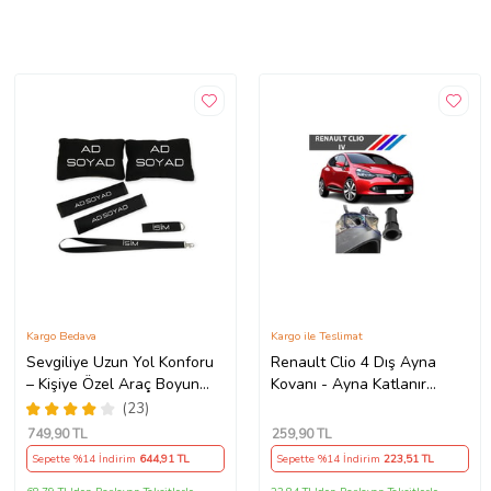
Kargo Bedava
Kargo ile Teslimat
Sevgiliye Uzun Yol Konforu
Renault Clio 4 Dış Ayna
– Kişiye Özel Araç Boyun
Kovanı - Ayna Katlanır
Yastığı & Kemer Pedi Hediye
Destek Parçası 1 Adet
(23)
Seti
490307706 M3625
749
,90 TL
259
,90 TL
Sepette %14 İndirim
644
,91 TL
Sepette %14 İndirim
223
,51 TL