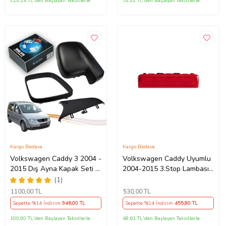
229,24 TL'den Başlayan Taksitlerle
53,32 TL'den Başlayan Taksitlerle
Kargo Bedava
Kargo Bedava
Volkswagen Caddy 3 2004 -
Volkswagen Caddy Uyumlu
2015 Dış Ayna Kapak Seti -
2004-2015 3.Stop Lambası
Sol 7E18575289 B9
2k0945087c
(1)
1100
,00 TL
530
,00 TL
Sepette %14 İndirim
946
,00 TL
Sepette %14 İndirim
455
,80 TL
100,90 TL'den Başlayan Taksitlerle
48,61 TL'den Başlayan Taksitlerle