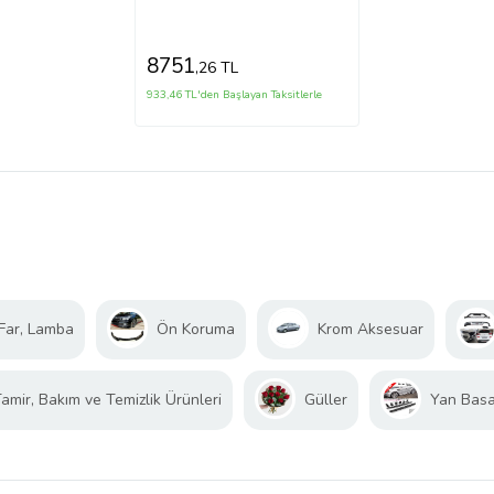
8751
,26 TL
933,46 TL'den Başlayan Taksitlerle
Far, Lamba
Ön Koruma
Krom Aksesuar
amir, Bakım ve Temizlik Ürünleri
Güller
Yan Bas