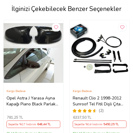
İlginizi Çekebilecek Benzer Seçenekler
Kargo Bedava
Kargo Bedava
Opel Astra J Yarasa Ayna
Renault Clio 2 1998-2012
Kapağı Piano Black Parlak
Sunroof Tel Fitil Dişli Çıta
Siyah
Ayak Seti
(2)
781
,25 TL
6337
,50 TL
Sepette %17 İndirim
648
,44 TL
Sepette %14 İndirim
5450
,25 TL