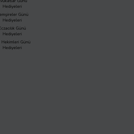
vukatlar Günü
Hediyeleri
emşireler Günü
Hediyeleri
Eczacılık Günü
Hediyeleri
ş Hekimleri Günü
Hediyeleri