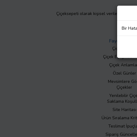
Çiçeksepeti olarak kişisel verilerinizin giz
Bir Hat
Faydalı Bilgil
Çiçek Bakımı
Çiçek Eşliğinde N
Çiçek Anlamla
Özel Günler
Mevsimlere Gö
Çiçekler
Yenilebilir Çiç
Saklama Koşull
Site Haritası
Ürün Sıralama Krit
Teslimat İpuçla
Sipariş Güncell