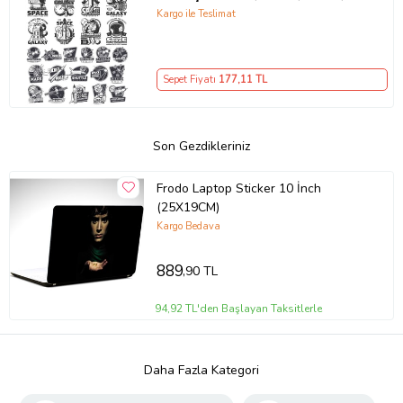
Laptop Sticker
Kargo ile Teslimat
Sepet Fiyatı
177
,11 TL
Son Gezdikleriniz
Frodo Laptop Sticker 10 İnch
(25X19CM)
Kargo Bedava
889
,90 TL
94,92 TL'den Başlayan Taksitlerle
Daha Fazla Kategori