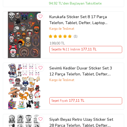
94,92 TL'den Başlayan Taksitlerle
Kurukafa Sticker Set 8 17 Parça
Telefon, Tablet, Defter, Laptop
Sticker
Kargo ile Teslimat
(1)
199
,00 TL
Sepette %11 İndirim
177
,11 TL
Sevimli Kediler Duvar Sticker Set 3
12 Parça Telefon, Tablet, Defter,
Laptop Sticker
Kargo ile Teslimat
Sepet Fiyatı
177
,11 TL
Siyah Beyaz Retro Uzay Sticker Set
28 Parça Telefon, Tablet, Defter,