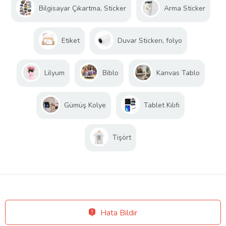
Bilgisayar Çıkartma, Sticker
Arma Sticker
Etiket
Duvar Stickerı, folyo
Lilyum
Biblo
Kanvas Tablo
Gümüş Kolye
Tablet Kılıfı
Tişört
Hata Bildir