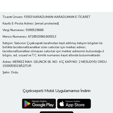
Ticaret Ünvanı: FERDİ KARADUMAN-KARADUMAN E-TİCARET
Kayıtlı E-Posta Adresi:
[email protected]
Vergi Numarası: 5090529668
Mersis Numarası: 6728503861600013
İletişim: Satıcının Çiçeksepeti tarafından teyit edilmiş iletişim bilgileri ile
birlikte tacir/esnaf/sanatkar olan satıcılar için merkez adresi;
tacir/esnaf/sanatkar olmayan satıcılar için merkez adresinin bulunduğu il
bilgisi, ad, soyad ve T.C. kimlik numarası kayıt altında bulunmaktadır.
Adres: MERKEZ MAH. GELINCIK SK. NO: 4 IÇ KAPI NO: 2 MESUDIYE/ ORDU
1500059319/52/TUR
Şehir: Ordu
Çiçeksepeti Mobil Uygulamamızı İndirin