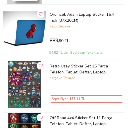
Örümcek Adam Laptop Sticker 15.4
inch (37X26CM)
Kargo Bedava
889
,90 TL
94,92 TL'den Başlayan Taksitlerle
Retro Uzay Sticker Set 15 Parça
Telefon, Tablet, Defter, Laptop
Sticker
Kargo ile Teslimat
Sepet Fiyatı
177
,11 TL
Off Road 4x4 Sticker Set 11 Parça
Telefon, Tablet, Defter, Laptop