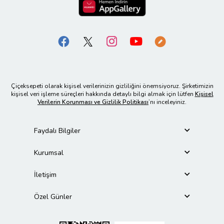
Çiçeksepeti olarak kişisel verilerinizin gizliliğini önemsiyoruz. Şirketimizin
kişisel veri işleme süreçleri hakkında detaylı bilgi almak için lütfen
Kişisel
Verilerin Korunması ve Gizlilik Politikası
’nı inceleyiniz.
Faydalı Bilgiler
Kurumsal
İletişim
Özel Günler