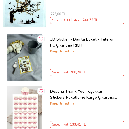
275
,00 TL
Sepette %11 İndirim
244
,75 TL
3D Sticker - Damla Etiket - Telefon,
PC Çıkartma RICH
Kargo ile Teslimat
Ürün Kodu:
kcm76048289
Sepet Fiyatı
200
,24 TL
Desenli Thank You Teşekkür
Stickers Paketleme Kargo Çıkartma
PYTKSTK110
Kargo ile Teslimat
Sepet Fiyatı
133
,41 TL