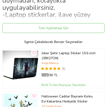
duymadan, kolaylıkla
uygulayabilirsiniz.
-Laptop stickerlar, ilave yüzey
koruyucu malzeme uygulanarak
hazırlanmaktadır.
Tüm Açıklamayı Gör
-Stickerların tutunurluğu yüksektir,
ayrılma yapmaz, iz bırakmaz.
İlginizi Çekebilecek Benzer Seçenekler
-Ürünlerimiz, kargoda hasar
Joker Şehir Laptop Sticker 15.6 inch
almayacak şekilde paketlenip,
(38X27CM)
teslim edilmektedir.
Kargo Bedava
(1)
889
,90 TL
94,92 TL'den Başlayan Taksitlerle
Halloween Cadılar Bayramı Korku
Evi Kabartma Hediyelik Sticker
24 Saatte Kargo