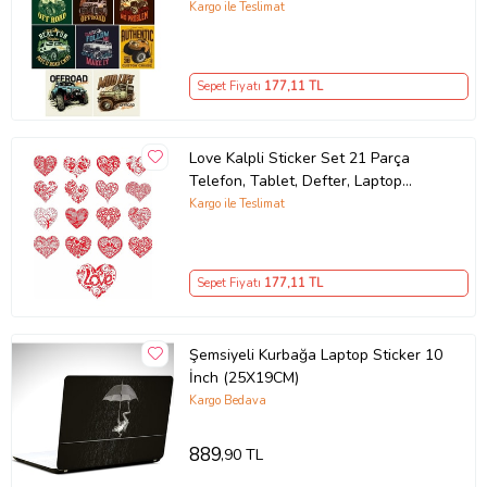
Sticker
Kargo ile Teslimat
Sepet Fiyatı
177
,11 TL
Love Kalpli Sticker Set 21 Parça
Telefon, Tablet, Defter, Laptop
Sticker
Kargo ile Teslimat
Sepet Fiyatı
177
,11 TL
Şemsiyeli Kurbağa Laptop Sticker 10
İnch (25X19CM)
Kargo Bedava
889
,90 TL