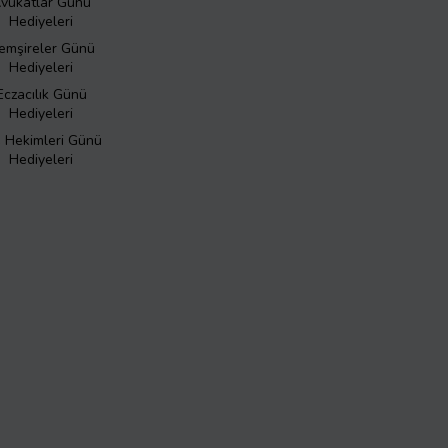
vukatlar Günü
Hediyeleri
emşireler Günü
Hediyeleri
Eczacılık Günü
Hediyeleri
ş Hekimleri Günü
Hediyeleri