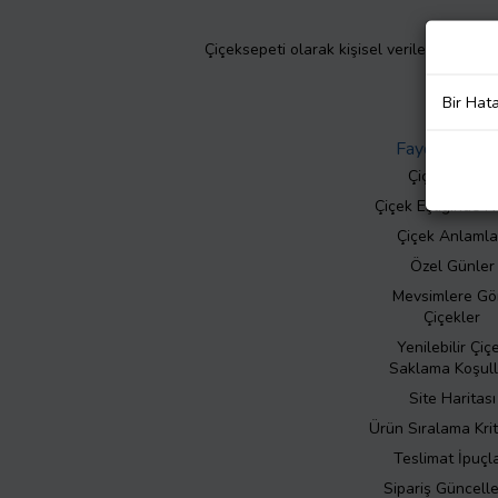
Çiçeksepeti olarak kişisel verilerinizin giz
Bir Hat
Faydalı Bilgil
Çiçek Bakımı
Çiçek Eşliğinde N
Çiçek Anlamla
Özel Günler
Mevsimlere Gö
Çiçekler
Yenilebilir Çiç
Saklama Koşull
Site Haritası
Ürün Sıralama Krit
Teslimat İpuçla
Sipariş Güncell