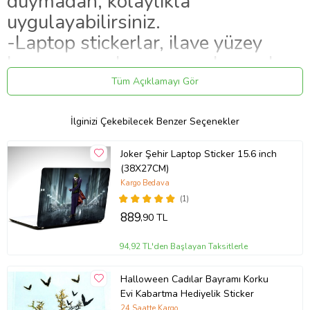
duymadan, kolaylıkla
uygulayabilirsiniz.
-Laptop stickerlar, ilave yüzey
koruyucu malzeme uygulanarak
hazırlanmaktadır.
Tüm Açıklamayı Gör
-Stickerların tutunurluğu yüksektir,
ayrılma yapmaz, iz bırakmaz.
İlginizi Çekebilecek Benzer Seçenekler
-Ürünlerimiz, kargoda hasar
Joker Şehir Laptop Sticker 15.6 inch
almayacak şekilde paketlenip,
(38X27CM)
teslim edilmektedir.
Kargo Bedava
(1)
889
,90 TL
94,92 TL'den Başlayan Taksitlerle
Halloween Cadılar Bayramı Korku
Evi Kabartma Hediyelik Sticker
24 Saatte Kargo