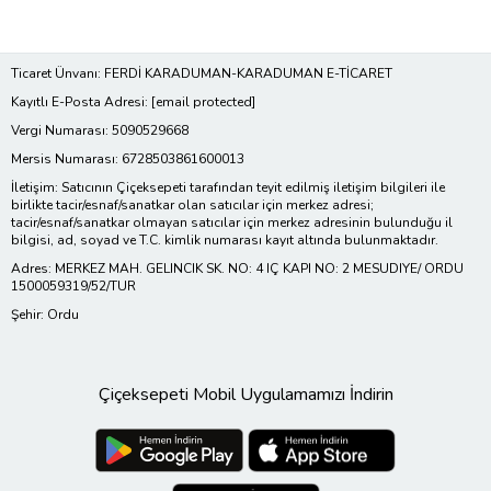
Ticaret Ünvanı: FERDİ KARADUMAN-KARADUMAN E-TİCARET
Kayıtlı E-Posta Adresi:
[email protected]
Vergi Numarası: 5090529668
Mersis Numarası: 6728503861600013
İletişim: Satıcının Çiçeksepeti tarafından teyit edilmiş iletişim bilgileri ile
birlikte tacir/esnaf/sanatkar olan satıcılar için merkez adresi;
tacir/esnaf/sanatkar olmayan satıcılar için merkez adresinin bulunduğu il
bilgisi, ad, soyad ve T.C. kimlik numarası kayıt altında bulunmaktadır.
Adres: MERKEZ MAH. GELINCIK SK. NO: 4 IÇ KAPI NO: 2 MESUDIYE/ ORDU
1500059319/52/TUR
Şehir: Ordu
Çiçeksepeti Mobil Uygulamamızı İndirin