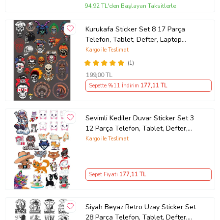
94,92 TL'den Başlayan Taksitlerle
Kurukafa Sticker Set 8 17 Parça
Telefon, Tablet, Defter, Laptop
Sticker
Kargo ile Teslimat
(1)
199
,00 TL
Sepette %11 İndirim
177
,11 TL
Sevimli Kediler Duvar Sticker Set 3
12 Parça Telefon, Tablet, Defter,
Laptop Sticker
Kargo ile Teslimat
Sepet Fiyatı
177
,11 TL
Siyah Beyaz Retro Uzay Sticker Set
28 Parça Telefon, Tablet, Defter,