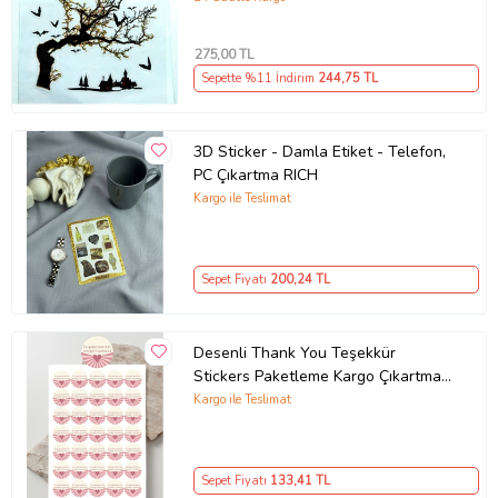
275
,00 TL
Sepette %11 İndirim
244
,75 TL
3D Sticker - Damla Etiket - Telefon,
PC Çıkartma RICH
Kargo ile Teslimat
Ürün Kodu:
kcm65768913
Sepet Fiyatı
200
,24 TL
Desenli Thank You Teşekkür
Stickers Paketleme Kargo Çıkartma
PYTKSTK110
Kargo ile Teslimat
Sepet Fiyatı
133
,41 TL