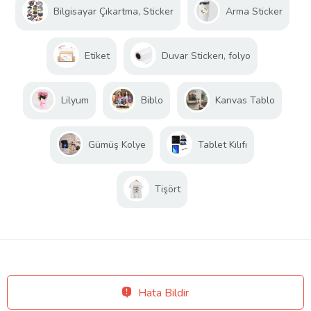
Bilgisayar Çıkartma, Sticker
Arma Sticker
Etiket
Duvar Stickerı, folyo
Lilyum
Biblo
Kanvas Tablo
Gümüş Kolye
Tablet Kılıfı
Tişört
Hata Bildir