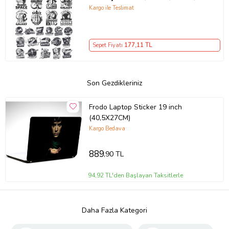
Laptop Sticker
Kargo ile Teslimat
Sepet Fiyatı
177
,11 TL
Son Gezdikleriniz
Frodo Laptop Sticker 19 inch
(40,5X27CM)
Kargo Bedava
889
,90 TL
94,92 TL'den Başlayan Taksitlerle
Daha Fazla Kategori