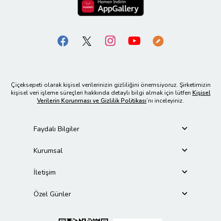
Çiçeksepeti olarak kişisel verilerinizin gizliliğini önemsiyoruz. Şirketimizin
kişisel veri işleme süreçleri hakkında detaylı bilgi almak için lütfen
Kişisel
Verilerin Korunması ve Gizlilik Politikası
’nı inceleyiniz.
Faydalı Bilgiler
Kurumsal
İletişim
Özel Günler