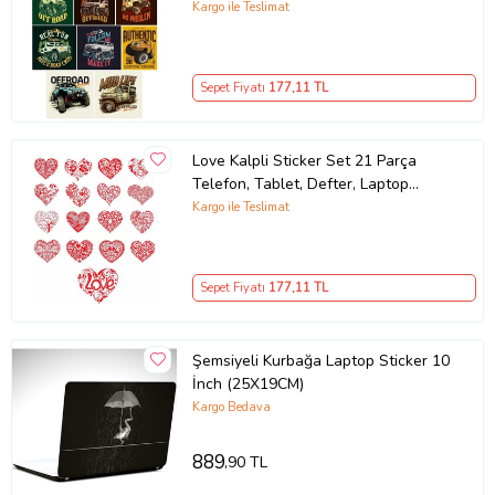
Sticker
Kargo ile Teslimat
Sepet Fiyatı
177
,11 TL
Love Kalpli Sticker Set 21 Parça
Telefon, Tablet, Defter, Laptop
Sticker
Kargo ile Teslimat
Sepet Fiyatı
177
,11 TL
Şemsiyeli Kurbağa Laptop Sticker 10
İnch (25X19CM)
Kargo Bedava
889
,90 TL