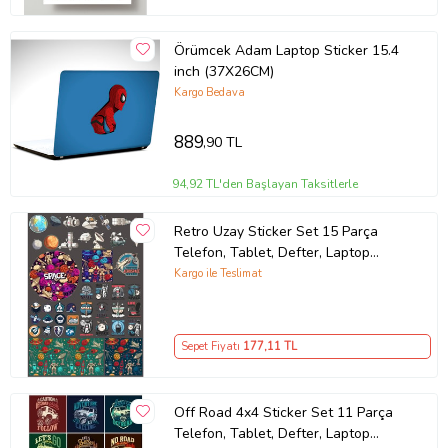
Örümcek Adam Laptop Sticker 15.4
inch (37X26CM)
Kargo Bedava
889
,90 TL
94,92 TL'den Başlayan Taksitlerle
Retro Uzay Sticker Set 15 Parça
Telefon, Tablet, Defter, Laptop
Sticker
Kargo ile Teslimat
Sepet Fiyatı
177
,11 TL
Off Road 4x4 Sticker Set 11 Parça
Telefon, Tablet, Defter, Laptop