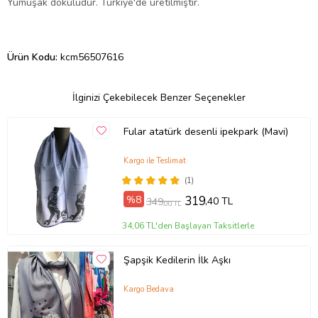
Yumuşak dokuludur. Türkiye'de üretilmiştir.
Ürün Kodu:
kcm56507616
İlginizi Çekebilecek Benzer Seçenekler
Fular atatürk desenli ipekpark (Mavi)
Kargo ile Teslimat
(1)
%8
319
,40 TL
349
,00 TL
34,06 TL'den Başlayan Taksitlerle
Şapşik Kedilerin İlk Aşkı
Kargo Bedava