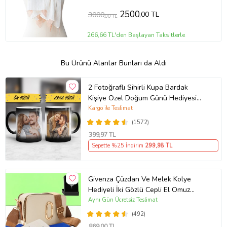
2500
,00 TL
3000
,00 TL
266,66 TL'den Başlayan Taksitlerle
Bu Ürünü Alanlar Bunları da Aldı
2 Fotoğraflı Sihirli Kupa Bardak
Kişiye Özel Doğum Günü Hediyesi
Sevgiliye Hediye Anneye Babaya
Kargo ile Teslimat
Ablaya Abiye Kız Erkek Kardeşe
(1572)
Arkadaşa Resimli Günü Yıl Dönümü
399
,97 TL
Hediyesi
Sepette %25 İndirim
299
,98 TL
Givenza Çüzdan Ve Melek Kolye
Hediyeli İki Gözlü Cepli El Omuz
Çanta (Krem)
Aynı Gün Ücretsiz Teslimat
(492)
869
,00 TL