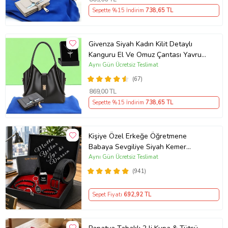
Sepette %15 İndirim
738
,65 TL
Givenza Siyah Kadın Kilit Detaylı
Kanguru El Ve Omuz Çantası Yavru
Çantalı Cüzdan Ve Kolye Hediyeli
Aynı Gün Ücretsiz Teslimat
(67)
869
,00 TL
Sepette %15 İndirim
738
,65 TL
Kişiye Özel Erkeğe Öğretmene
Babaya Sevgiliye Siyah Kemer
Cüzdan Çakmak Seti Hediye Seti
Aynı Gün Ücretsiz Teslimat
(941)
Sepet Fiyatı
692
,92 TL