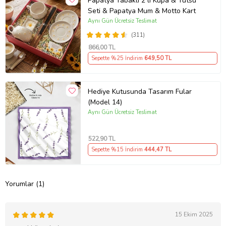
Papatya Tabaklı 2 li Kupa & Tütsü
Seti & Papatya Mum & Motto Kart
Aynı Gün Ücretsiz Teslimat
(311)
866
,00 TL
Sepette %25 İndirim
649
,50 TL
Hediye Kutusunda Tasarım Fular
(Model 14)
Aynı Gün Ücretsiz Teslimat
522
,90 TL
Sepette %15 İndirim
444
,47 TL
Yorumlar (1)
15 Ekim 2025