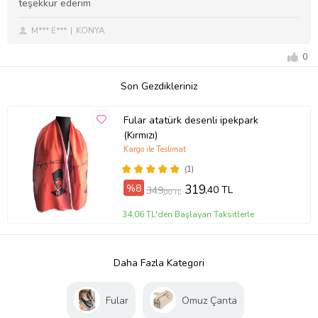
teşekkür ederim
M*** E***
KONYA
0
Son Gezdikleriniz
Fular atatürk desenli ipekpark
(Kırmızı)
Kargo ile Teslimat
(1)
%8
319
,40 TL
349
,00 TL
34,06 TL'den Başlayan Taksitlerle
Daha Fazla Kategori
Fular
Omuz Çanta