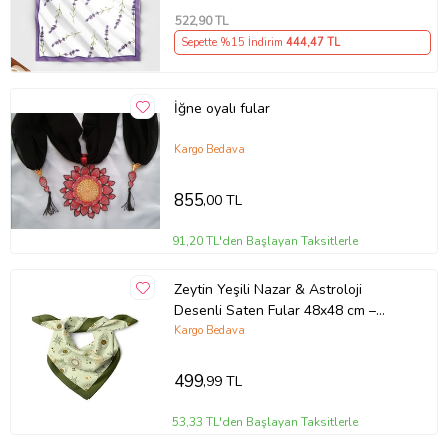
522
,90 TL
Sepette %15 İndirim
444
,47 TL
İğne oyalı fular
Kargo Bedava
855
,00 TL
91,20 TL'den Başlayan Taksitlerle
Zeytin Yeşili Nazar & Astroloji
Desenli Saten Fular 48x48 cm –
Bohem Kare Bandana
Kargo Bedava
499
,99 TL
53,33 TL'den Başlayan Taksitlerle