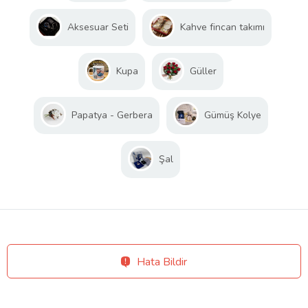
Aksesuar Seti
Kahve fincan takımı
Kupa
Güller
Papatya - Gerbera
Gümüş Kolye
Şal
Hata Bildir