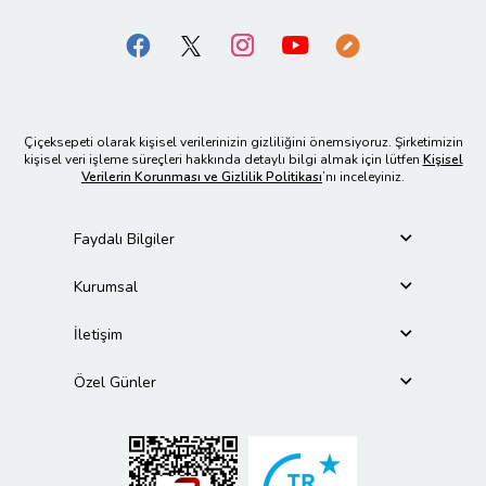
Çiçeksepeti olarak kişisel verilerinizin gizliliğini önemsiyoruz. Şirketimizin
kişisel veri işleme süreçleri hakkında detaylı bilgi almak için lütfen
Kişisel
Verilerin Korunması ve Gizlilik Politikası
’nı inceleyiniz.
Faydalı Bilgiler
Kurumsal
İletişim
Özel Günler