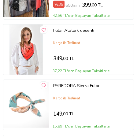
%39
399
,00 TL
650
,00 TL
42,56 TL'den Başlayan Taksitlerle
Fular Atatürk desenli
Kargo ile Teslimat
349
,00 TL
37,22 TL'den Başlayan Taksitlerle
PAREDORA Sierra Fular
Kargo ile Teslimat
149
,00 TL
15,89 TL'den Başlayan Taksitlerle