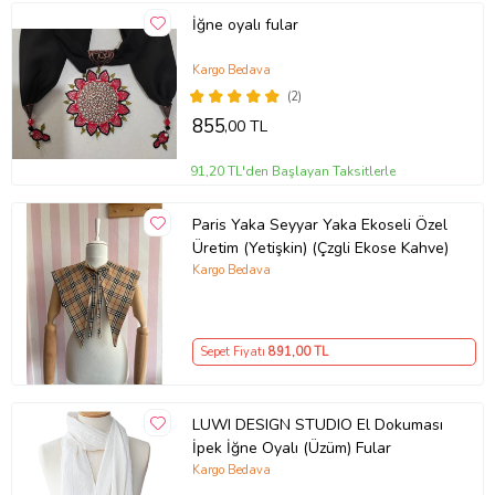
İğne oyalı fular
Kargo Bedava
(2)
855
,00 TL
91,20 TL'den Başlayan Taksitlerle
Paris Yaka Seyyar Yaka Ekoseli Özel
Üretim (Yetişkin) (Çzgli Ekose Kahve)
Kargo Bedava
Sepet Fiyatı
891
,00 TL
LUWI DESIGN STUDIO El Dokuması
İpek İğne Oyalı (Üzüm) Fular
Kargo Bedava