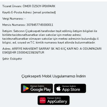
Ticaret Ünvanı: ÖMER ÖZSOY-İPEKPARK
Kayıtlı E-Posta Adresi:
[email protected]
Vergi Numarası: -
Mersis Numarası: 3078457745000011
İletişim: Satıcının Çiçeksepeti tarafından teyit edilmiş iletişim bilgileri ile
birlikte tacir/esnaf/sanatkar olan satıcılar için merkez adresi;
tacir/esnaf/sanatkar olmayan satıcılar için merkez adresinin bulunduğu il
bilgisi, ad, soyad ve T.C. kimlik numarası kayıt altında bulunmaktadır.
Adres: ARİFİYE MAH/SEMT SARRAF SK. NO:6 İÇ KAPI NO: A ODUNPAZARI
ESKİŞEHİR 1500042238/26/TUR
Şehir: Eskişehir
Çiçeksepeti Mobil Uygulamamızı İndirin