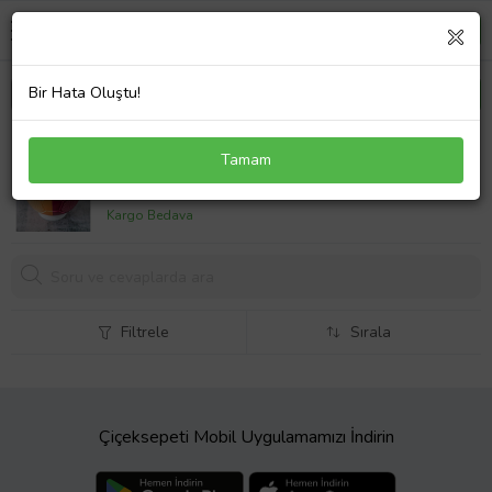
Bir Hata Oluştu!
Galatasaray Lisanslı Bluetooth Hoparlör Büyük
Tamam
Futbol Topu GS1905
1899,
00 TL
Kargo Bedava
Filtrele
Sırala
Çiçeksepeti Mobil Uygulamamızı İndirin