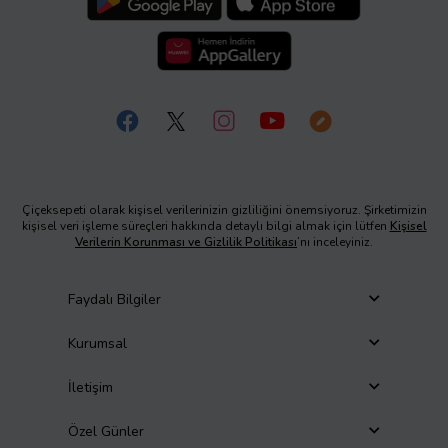
Çiçeksepeti olarak kişisel verilerinizin gizliliğini önemsiyoruz. Şirketimizin
kişisel veri işleme süreçleri hakkında detaylı bilgi almak için lütfen
Kişisel
Verilerin Korunması ve Gizlilik Politikası
’nı inceleyiniz.
Faydalı Bilgiler
Kurumsal
İletişim
Özel Günler