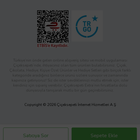
Türkiye’nin önde gelen online alışveriş sitesi ve mobil uygulaması
Çiçeksepeti’nde, ihtiyacınız olan tüm ürünleri bulabilirsiniz. Çiçek,
Çikolata, Hediye, Kişiye Özel Ürünler ve Hediye Setleri gibi birçok farklı
kategoride aradığınız binlerce ürünü sizlere sunuyor ve zamanında
kapınıza getiriyoruz! Siz de ister sevdiklerinizi mutlu etmek için, ister
kendiniz için sipariş verebilir; Çiçeksepeti Extra’nın fırsatlarla dolu
dünyasıyla tanışarak mutlu bir gün geçirebilirsiniz.
Copyright © 2026 Çiçeksepeti İnternet Hizmetleri A.Ş
Satıcıya Sor
Sepete Ekle