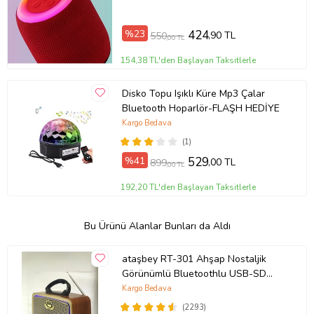
%23
424
,90 TL
550
,00 TL
154,38 TL'den Başlayan Taksitlerle
Disko Topu Işıklı Küre Mp3 Çalar
Bluetooth Hoparlör-FLAŞH HEDİYE
Kargo Bedava
(1)
%41
529
,00 TL
899
,00 TL
192,20 TL'den Başlayan Taksitlerle
Bu Ürünü Alanlar Bunları da Aldı
ataşbey RT-301 Ahşap Nostaljik
Görünümlü Bluetoothlu USB-SD
Card Mp3 Çalar Radyo Müzik Kutusu
Kargo Bedava
(Kahverengi)
(2293)