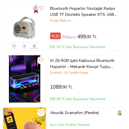
Bluetooth Hoparlör Nostaljik Radyo
USB TF Destekli Speaker KTS-1682
Gri
Kargo Bedava
%30
499
,00 TL
715
,00 TL
181,30 TL'den Başlayan Taksitlerle
Jrl Z6 RGB Işıklı Kablosuz Bluetooth
Hoparlör - Mekanik Klavye Tuşlu,
Speaker
Ücretsiz / 24 Saatte Kargo
1089
,90 TL
395,99 TL'den Başlayan Taksitlerle
Akustik Gramafon (Pembe)
Aynı Gün Ücretsiz Teslimat