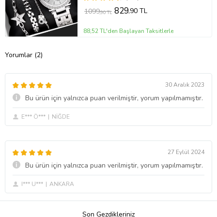
829
,90 TL
1099
,90 TL
88,52 TL'den Başlayan Taksitlerle
Yorumlar (2)
30 Aralık 2023
Bu ürün için yalnızca puan verilmiştir, yorum yapılmamıştır.
E*** Ö***
NİĞDE
27 Eylül 2024
Bu ürün için yalnızca puan verilmiştir, yorum yapılmamıştır.
I*** U***
ANKARA
Son Gezdikleriniz