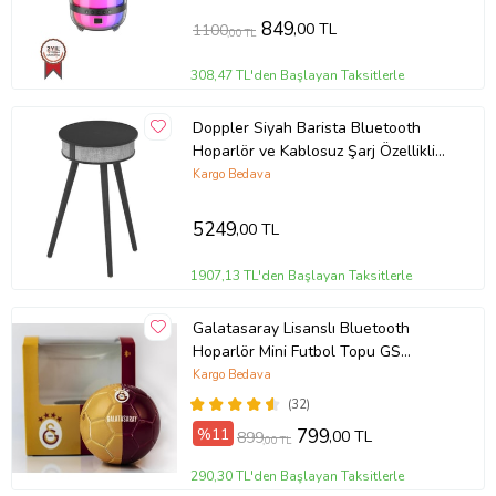
oyun istasyonuna bağlayabilirsiniz. Dilerseniz bluetooth bağlantı
yapmak da çok kolay.
849
,00 TL
1100
,00 TL
Uyumlu bluetooth sürümü: 4.0
308,47 TL'den Başlayan Taksitlerle
Bağlı kalma mesafesi: 10m
Çıkış hoparlörü: 20W
Doppler Siyah Barista Bluetooth
Pil: Li-ion 3.7V 1200mAh
Hoparlör ve Kablosuz Şarj Özellikli
Ayaklı Sehpa
Kargo Bedava
Pil süresi: 2-4 saat
Pil şarj süresi: 2-4 saat
5249
,00 TL
1907,13 TL'den Başlayan Taksitlerle
Ürün Kodu:
kc671471
Galatasaray Lisanslı Bluetooth
Hoparlör Mini Futbol Topu GS
Cimbom Goal DOPPLER
Kargo Bedava
(32)
%11
799
,00 TL
899
,00 TL
290,30 TL'den Başlayan Taksitlerle