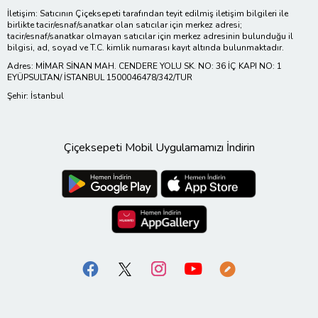
İletişim: Satıcının Çiçeksepeti tarafından teyit edilmiş iletişim bilgileri ile
birlikte tacir/esnaf/sanatkar olan satıcılar için merkez adresi;
tacir/esnaf/sanatkar olmayan satıcılar için merkez adresinin bulunduğu il
bilgisi, ad, soyad ve T.C. kimlik numarası kayıt altında bulunmaktadır.
Adres: MİMAR SİNAN MAH. CENDERE YOLU SK. NO: 36 İÇ KAPI NO: 1
EYÜPSULTAN/ İSTANBUL 1500046478/342/TUR
Şehir: İstanbul
Çiçeksepeti Mobil Uygulamamızı İndirin