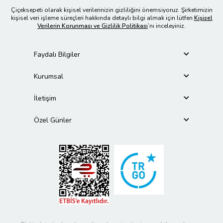
Çiçeksepeti olarak kişisel verilerinizin gizliliğini önemsiyoruz. Şirketimizin
kişisel veri işleme süreçleri hakkında detaylı bilgi almak için lütfen
Kişisel
Verilerin Korunması ve Gizlilik Politikası
’nı inceleyiniz.
Faydalı Bilgiler
Kurumsal
İletişim
Özel Günler