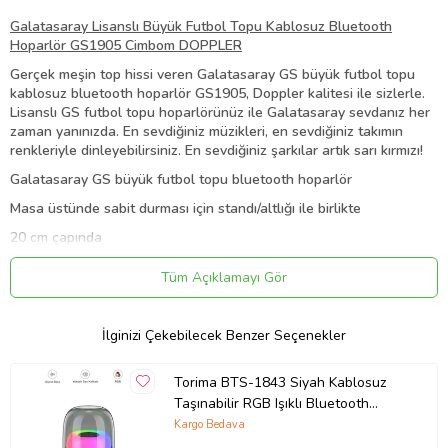
Galatasaray Lisanslı Büyük Futbol Topu Kablosuz Bluetooth
Hoparlör GS1905 Cimbom DOPPLER
Gerçek meşin top hissi veren Galatasaray GS büyük futbol topu
kablosuz bluetooth hoparlör GS1905, Doppler kalitesi ile sizlerle.
Lisanslı GS futbol topu hoparlörünüz ile Galatasaray sevdanız her
zaman yanınızda. En sevdiğiniz müzikleri, en sevdiğiniz takımın
renkleriyle dinleyebilirsiniz. En sevdiğiniz şarkılar artık sarı kırmızı!
Galatasaray GS büyük futbol topu bluetooth hoparlör
Masa üstünde sabit durması için standı/altlığı ile birlikte
20 cm çapında
Eller serbest konuşma özellikli, Hands free
Tüm Açıklamayı Gör
Gerçek meşin top hissiyatı, deri yüzey
FM radyo modu
İlginizi Çekebilecek Benzer Seçenekler
Çift hoparlör - yüksek, net, pürüzsüz ses kalitesi
AUX - hoparlörü bilgisayarınıza veya harici sese bağlayın
Torima BTS-1843 Siyah Kablosuz
Taşınabilir RGB Işıklı Bluetooth
3.5 mm jak fişli AUX kablosu kullanarak hoparlörünüzü akıllı
Hoparlör Speaker
Kargo Bedava
telefonunuza, tabletinize, bilgisayarınıza, televizyonunuza veya