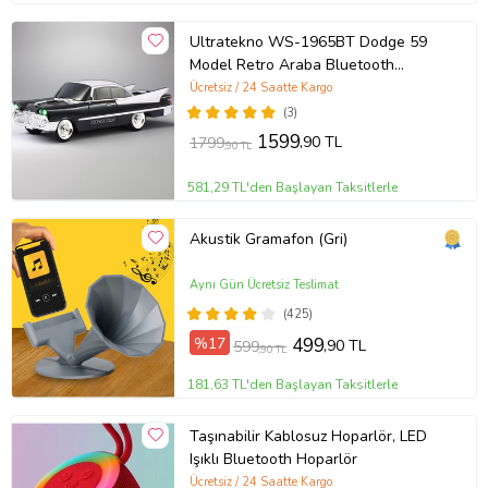
Ultratekno WS-1965BT Dodge 59
Model Retro Araba Bluetooth
Hoparlör Fm Radyo USB Tf Aux
Ücretsiz / 24 Saatte Kargo
Destekli Speaker (Siyah)
(3)
1599
,90 TL
1799
,90 TL
581,29 TL'den Başlayan Taksitlerle
Akustik Gramafon (Gri)
Aynı Gün Ücretsiz Teslimat
(425)
%17
499
,90 TL
599
,90 TL
181,63 TL'den Başlayan Taksitlerle
Taşınabilir Kablosuz Hoparlör, LED
Işıklı Bluetooth Hoparlör
Ücretsiz / 24 Saatte Kargo