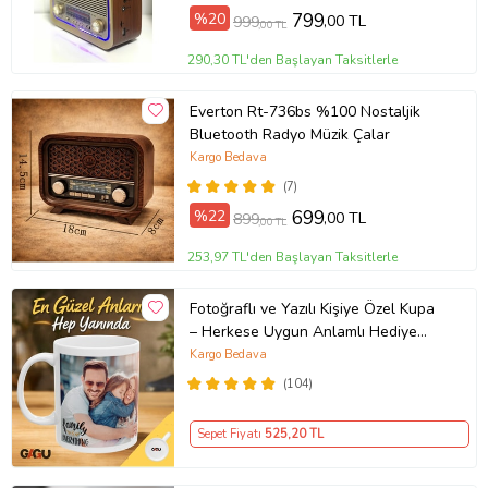
%20
799
,00 TL
999
,00 TL
290,30 TL'den Başlayan Taksitlerle
Everton Rt-736bs %100 Nostaljik
Bluetooth Radyo Müzik Çalar
Kargo Bedava
(7)
%22
699
,00 TL
899
,00 TL
253,97 TL'den Başlayan Taksitlerle
Fotoğraflı ve Yazılı Kişiye Özel Kupa
– Herkese Uygun Anlamlı Hediye
Porselen Baskılı Kupa (Beyaz)
Kargo Bedava
(104)
Sepet Fiyatı
525
,20 TL