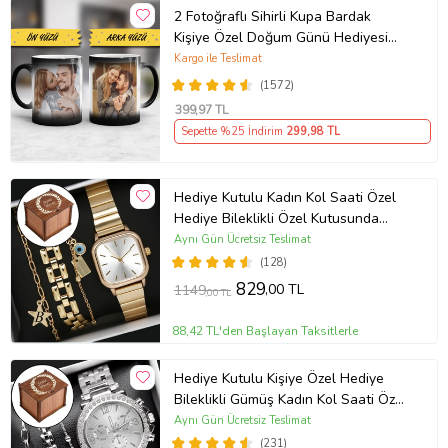
2 Fotoğraflı Sihirli Kupa Bardak
Kişiye Özel Doğum Günü Hediyesi
Sevgiliye Hediye Anneye Babaya
Kargo ile Teslimat
Ablaya Abiye Kız Erkek Kardeşe
(1572)
Arkadaşa Resimli Günü Yıl Dönümü
399
,97 TL
Hediyesi
Sepette %25 İndirim
299
,98 TL
Hediye Kutulu Kadın Kol Saati Özel
Hediye Bileklikli Özel Kutusunda
(Gold)
Aynı Gün Ücretsiz Teslimat
(128)
829
,00 TL
1149
,00 TL
88,42 TL'den Başlayan Taksitlerle
Hediye Kutulu Kişiye Özel Hediye
Bileklikli Gümüş Kadın Kol Saati Özel
Kutusunda (Gümüş)
Aynı Gün Ücretsiz Teslimat
(231)