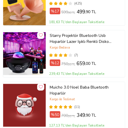
(425)
%17
499
,90 TL
599
,90 TL
181,63 TL'den Başlayan Taksitlerle
Starry Projektör Bluetooth Usb
Hoparlör Lazer Işıklı Renkli Disko
Parti Lambası
Kargo Bedava
(7)
%12
659
,00 TL
750
,00 TL
239,43 TL'den Başlayan Taksitlerle
Muicho 3.0 Noel Baba Bluetooth
Hoparlör
Kargo ile Teslimat
(11)
%50
349
,90 TL
700
,00 TL
127,13 TL'den Başlayan Taksitlerle