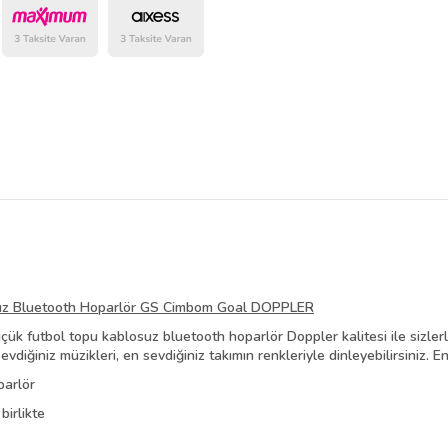
Bu Satıcının
Tüm Ürünlerini
Ürün sayfasında gördüğünüz f
belirlenmektedir.
osuz Bluetooth Hoparlör GS Cimbom Goal DOPPLER
ük futbol topu kablosuz bluetooth hoparlör Doppler kalitesi ile sizler
vdiğiniz müzikleri, en sevdiğiniz takımın
renkleriyle dinleyebilirsiniz. En
parlör
birlikte