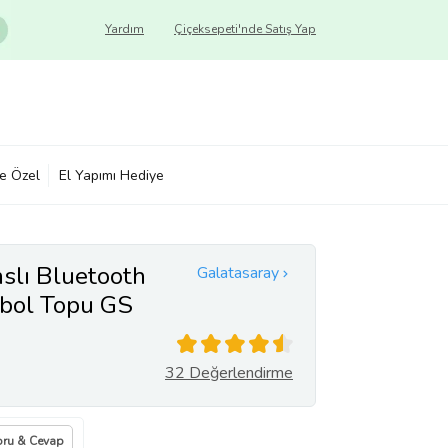
Yardım
Çiçeksepeti'nde Satış Yap
ye Özel
El Yapımı Hediye
slı Bluetooth
Galatasaray
tbol Topu GS
OPPLER
32 Değerlendirme
oru & Cevap