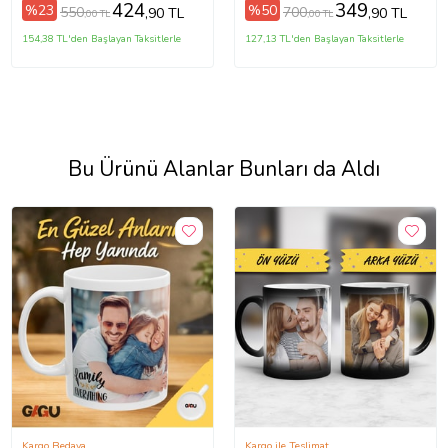
424
349
%23
%50
550
700
,90 TL
,90 TL
,00 TL
,00 TL
154,38 TL'den Başlayan Taksitlerle
127,13 TL'den Başlayan Taksitlerle
Bu Ürünü Alanlar Bunları da Aldı
Kargo Bedava
Kargo ile Teslimat