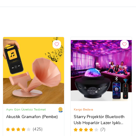
Aynı Gün Ücretsiz Teslimat
Kargo Bedava
Akustik Gramafon (Pembe)
Starry Projektör Bluetooth
Usb Hoparlör Lazer Işıklı
Renkli Disko Parti Lambası
(425)
(7)