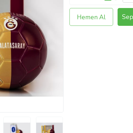
Sep
Hemen Al