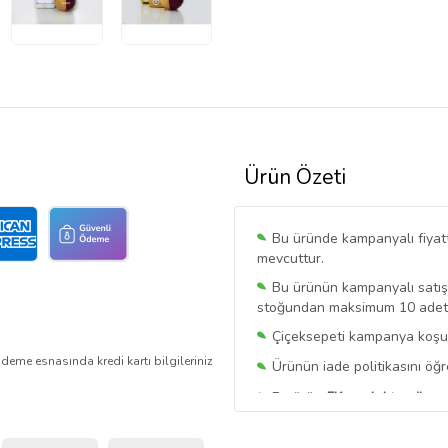
Ürün Özeti
Bu üründe kampanyalı fiyat
mevcuttur.
Bu ürünün kampanyalı satışı 
stoğundan maksimum 10 adet sa
Çiçeksepeti kampanya koşull
deme esnasında kredi kartı bilgileriniz
Ürünün iade politikasını öğ
Bu ürün
5Kareelektronik
tar
Bu satıcının ürünlerinde geç