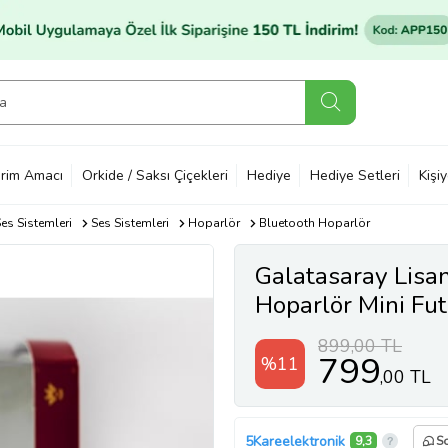
rim Amacı
Orkide / Saksı Çiçekleri
Hediye
Hediye Setleri
Kişi
es Sistemleri
Ses Sistemleri
Hoparlör
Bluetooth Hoparlör
Galatasaray Lisan
Hoparlör Mini Fu
Cimbom Goal D
899,00 TL
799
%11
,00 TL
5Kareelektronik
9,3
S