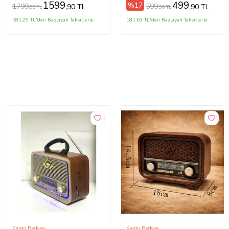
Destekli Speaker (Siyah)
1599
499
%17
1799
599
,90 TL
,90 TL
,90 TL
,90 TL
581,29 TL'den Başlayan Taksitlerle
181,63 TL'den Başlayan Taksitlerle
Kargo Bedava
Kargo Bedava