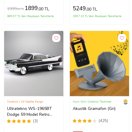
1899
5249
1999
,00 TL
,00 TL
,00 TL
689,97 TL'den Başlayan Taksitlerle
1907,13 TL'den Başlayan Taksitlerle
Ücretsiz / 24 Saatte Kargo
Aynı Gün Ücretsiz Teslimat
Ultratekno WS-1965BT
Akustik Gramafon (Gri)
Dodge 59 Model Retro
Araba Bluetooth Hoparlör
(425)
(3)
Fm Radyo USB Tf Aux