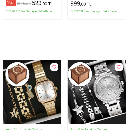
Stereo (Beyaz)
529
999
%41
899
,00 TL
,00 TL
,00 TL
192,20 TL'den Başlayan Taksitlerle
362,97 TL'den Başlayan Taksitlerle
Aynı Gün Ücretsiz Teslimat
Aynı Gün Ücretsiz Teslimat