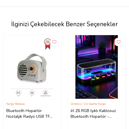
İlginizi Çekebilecek Benzer Seçenekler
Kargo Bedava
Ücretsiz / 24 Saatte Kargo
Bluetooth Hoparlör
Jrl Z6 RGB Işıklı Kablosuz
Nostaljik Radyo USB TF
Bluetooth Hoparlör -
Destekli Speaker KTS-1682
Mekanik Klavye Tuşlu,
Gri
Speaker