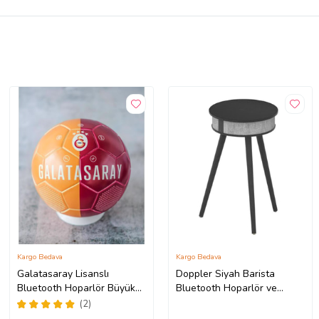
Kargo Bedava
Kargo Bedava
Galatasaray Lisanslı
Doppler Siyah Barista
Bluetooth Hoparlör Büyük
Bluetooth Hoparlör ve
Futbol Topu GS1905
Kablosuz Şarj Özellikli
(2)
Ayaklı Sehpa