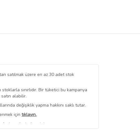
tan satılmak üzere en az 30 adet stok
stoklarla sınırlıdır. Bir tüketici bu kampanya
tın alabilir.
arında değişiklik yapma hakkını saklı tutar.
renmek için
tıklayın.
afından gönderilecektir.
erli
350,00 TL Üzeri Kargo Bedava