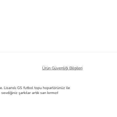
 Görüntüle
iyat bilgileri, satıcı tarafından
Ürün Güvenliği Bilgileri
le.
Lisanslı GS futbol topu hoparlörünüz ile
 sevdiğiniz şarkılar artık sarı kırmızı!