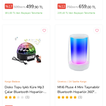
499
659
%17
%12
599
750
,90 TL
,00 TL
,90 TL
,00 TL
181,63 TL'den Başlayan Taksitlerle
239,43 TL'den Başlayan Taksitlerle
Kargo Bedava
Ücretsiz / 24 Saatte Kargo
Disko Topu Işıklı Küre Mp3
MN6 Pluse 4 Mini Taşınabilir
Çalar Bluetooth Hoparlör-
Bluetooth Hoparlör.360°
FLAŞH HEDİYE
Işıklandırma
(1)
(1)
Hoparlör.bluetooth Hoparlör