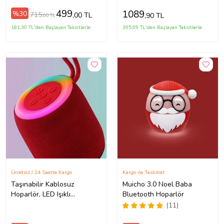
499
1089
%30
715
,00 TL
,90 TL
,00 TL
181,30 TL'den Başlayan Taksitlerle
395,99 TL'den Başlayan Taksitlerle
Ücretsiz / 24 Saatte Kargo
Kargo ile Teslimat
Taşınabilir Kablosuz
Muicho 3.0 Noel Baba
Hoparlör, LED Işıklı
Bluetooth Hoparlör
Bluetooth Hoparlör
(11)