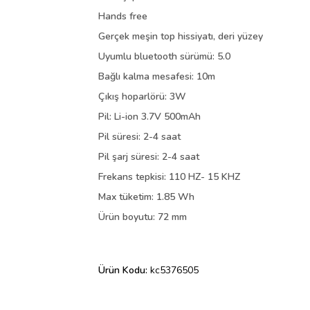
Hands free
Gerçek meşin top hissiyatı, deri yüzey
Uyumlu bluetooth sürümü: 5.0
Bağlı kalma mesafesi: 10m
Çıkış hoparlörü: 3W
Pil: Li-ion 3.7V 500mAh
Pil süresi: 2-4 saat
Pil şarj süresi: 2-4 saat
Frekans tepkisi: 110 HZ- 15 KHZ
Max tüketim: 1.85 Wh
Ürün boyutu: 72 mm
Ürün Kodu:
kc5376505