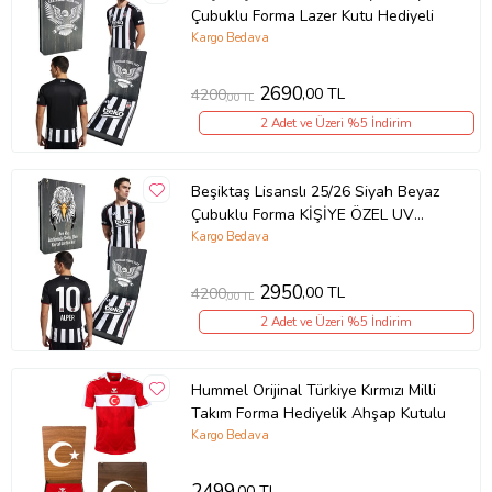
Çubuklu Forma Lazer Kutu Hediyeli
Kargo Bedava
2690
,00 TL
4200
,00 TL
2 Adet ve Üzeri %5 İndirim
Beşiktaş Lisanslı 25/26 Siyah Beyaz
Çubuklu Forma KİŞİYE ÖZEL UV
Kutu Hediyeli (Siyah - Beyaz)
Kargo Bedava
2950
,00 TL
4200
,00 TL
2 Adet ve Üzeri %5 İndirim
Hummel Orijinal Türkiye Kırmızı Milli
Takım Forma Hediyelik Ahşap Kutulu
Kargo Bedava
2499
,00 TL