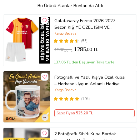
Bu Ürünü Alanlar Bunları da Aldı
Galatasaray Forma 2026-2027
Sezon KİŞİYE ÖZEL İSİM VE
NUMARA BASKILI Çocuk Futbol
Kargo Bedava
Forması pp46
(55)
1285
,00 TL
1500
,00 TL
137,06 TL'den Başlayan Taksitlerle
Fotoğraflı ve Yazılı Kişiye Özel Kupa
– Herkese Uygun Anlamlı Hediye
Porselen Baskılı Kupa (Beyaz)
Kargo Bedava
(104)
Sepet Fiyatı
525
,20 TL
2 Fotoğraflı Sihirli Kupa Bardak