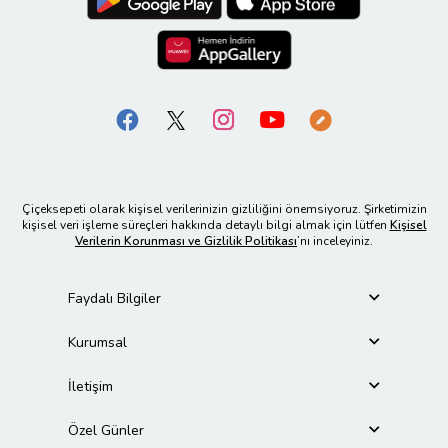
Çiçeksepeti olarak kişisel verilerinizin gizliliğini önemsiyoruz. Şirketimizin
kişisel veri işleme süreçleri hakkında detaylı bilgi almak için lütfen
Kişisel
Verilerin Korunması ve Gizlilik Politikası
’nı inceleyiniz.
Faydalı Bilgiler
Kurumsal
İletişim
Özel Günler