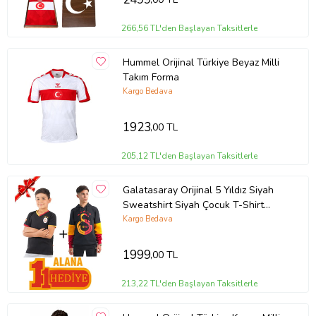
266,56 TL'den Başlayan Taksitlerle
Hummel Orijinal Türkiye Beyaz Milli
Takım Forma
Kargo Bedava
1923
,00 TL
205,12 TL'den Başlayan Taksitlerle
Galatasaray Orijinal 5 Yıldız Siyah
Sweatshirt Siyah Çocuk T-Shirt
Hediyeli
Kargo Bedava
1999
,00 TL
213,22 TL'den Başlayan Taksitlerle