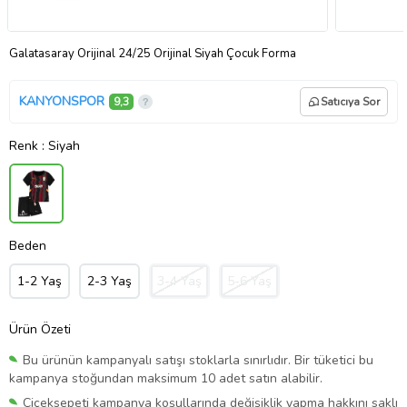
Galatasaray Orijinal 24/25 Orijinal Siyah Çocuk Forma
KANYONSPOR
9,3
Satıcıya Sor
Renk
: Siyah
Beden
1-2 Yaş
2-3 Yaş
3-4 Yaş
5-6 Yaş
Ürün Özeti
Bu ürünün kampanyalı satışı stoklarla sınırlıdır. Bir tüketici bu
kampanya stoğundan maksimum 10 adet satın alabilir.
Çiçeksepeti kampanya koşullarında değişiklik yapma hakkını saklı