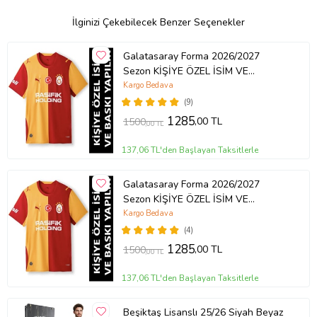
İlginizi Çekebilecek Benzer Seçenekler
Galatasaray Forma 2026/2027
Sezon KİŞİYE ÖZEL İSİM VE
NUMARA BASKILI Yetişkin Futbol
Kargo Bedava
Forması GB2 (Sarı-Kırmızı)
(9)
1285
,00 TL
1500
,00 TL
137,06 TL'den Başlayan Taksitlerle
Galatasaray Forma 2026/2027
Sezon KİŞİYE ÖZEL İSİM VE
NUMARA BASKILI Yetişkin Futbol
Kargo Bedava
Forması GB3 (Sarı-Kırmızı)
(4)
1285
,00 TL
1500
,00 TL
137,06 TL'den Başlayan Taksitlerle
Beşiktaş Lisanslı 25/26 Siyah Beyaz