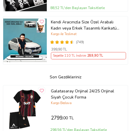
88,52 TL'den Başlayan Taksitlerle
Kendi Aracınızla Size Özel Arabalı
Kadın veya Erkek Tasarımlı Karikatür
Biblo , Babalar Günü Hediyesi,
Kargo ile Teslimat
Erkeğe Hediye, Rent A Car Hediyesi
(749)
399
,90 TL
Sepette 110 TL İndirim
289
,90 TL
Son Gezdikleriniz
Galatasaray Orijinal 24/25 Orijinal
Siyah Çocuk Forma
Kargo Bedava
2799
,00 TL
298,56 TL'den Başlayan Taksitlerle