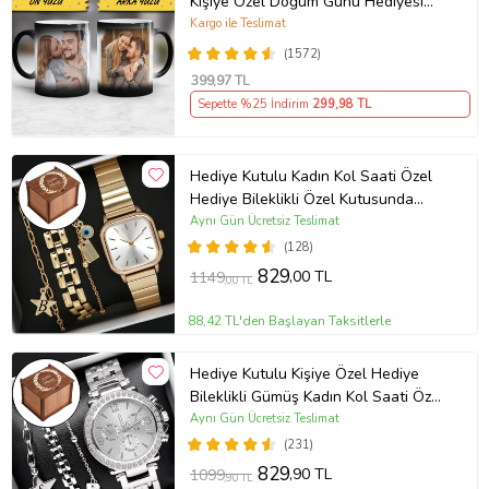
Kişiye Özel Doğum Günü Hediyesi
Sevgiliye Hediye Anneye Babaya
Kargo ile Teslimat
Ablaya Abiye Kız Erkek Kardeşe
(1572)
Arkadaşa Resimli Günü Yıl Dönümü
399
,97 TL
Hediyesi
Sepette %25 İndirim
299
,98 TL
Hediye Kutulu Kadın Kol Saati Özel
Hediye Bileklikli Özel Kutusunda
(Gold)
Aynı Gün Ücretsiz Teslimat
(128)
829
,00 TL
1149
,00 TL
88,42 TL'den Başlayan Taksitlerle
Hediye Kutulu Kişiye Özel Hediye
Bileklikli Gümüş Kadın Kol Saati Özel
Kutusunda (Gümüş)
Aynı Gün Ücretsiz Teslimat
(231)
829
,90 TL
1099
,90 TL