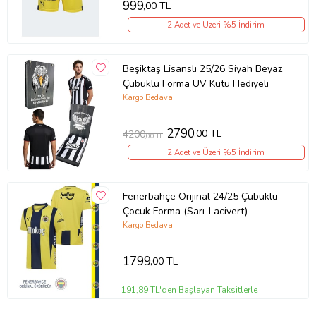
999
,00 TL
2 Adet ve Üzeri %5 İndirim
Beşiktaş Lisanslı 25/26 Siyah Beyaz
Çubuklu Forma UV Kutu Hediyeli
Kargo Bedava
2790
,00 TL
4200
,00 TL
2 Adet ve Üzeri %5 İndirim
Fenerbahçe Orijinal 24/25 Çubuklu
Çocuk Forma (Sarı-Lacivert)
Kargo Bedava
1799
,00 TL
191,89 TL'den Başlayan Taksitlerle