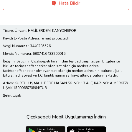
Hata Bildir
Ticaret Ünvanı: HALİL ERDEM-KANYONSPOR
Kayıtlı E-Posta Adresi:
[email protected]
Vergi Numarası: 3440285526
Mersis Numarası: 6807416433200015
İletişim: Satıcının Çiçeksepeti tarafından teyit edilmiş iletişim bilgileri ile
birlikte tacir/esnaf/sanatkar olan satıcılar için merkez adresi;
tacir/esnaf/sanatkar olmayan satıcılar için merkez adresinin bulunduğu il
bilgisi, ad, soyad ve T.C. kimlik numarası kayıt altında bulunmaktadır.
Adres: KURTULUŞ MAH. DEDE HASAN SK. NO: 13 A İÇ KAPI NO: A MERKEZ/
UŞAK 1500068756/64/TUR
Şehir: Uşak
Çiçeksepeti Mobil Uygulamamızı İndirin