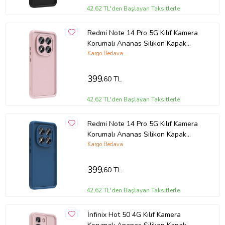
42,62 TL'den Başlayan Taksitlerle
Ürün Kodu:
kcm86318043
Redmi Note 14 Pro 5G Kılıf Kamera
Korumalı Ananas Silikon Kapak
(Pembe)
Kargo Bedava
399
,60 TL
42,62 TL'den Başlayan Taksitlerle
Redmi Note 14 Pro 5G Kılıf Kamera
Korumalı Ananas Silikon Kapak
(Koyu Yeşil)
Kargo Bedava
399
,60 TL
42,62 TL'den Başlayan Taksitlerle
İnfinix Hot 50 4G Kılıf Kamera