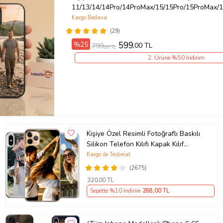
11/13/14/14Pro/14ProMax/15/15Pro/15ProMax/1
Kargo Bedava
(29)
%25
599
,00 TL
799
,00 TL
2. Ürüne %50 İndirim
Kişiye Özel Resimli Fotoğraflı Baskılı
Silikon Telefon Kılıfı Kapak Kılıf
(Telefon Modelleri Açıklamada)
Kargo ile Teslimat
(2675)
320
,00 TL
Sepette %10 İndirim
288
,00 TL