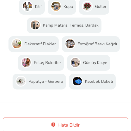
Kılıf
Kupa
Güller
Kamp Matara, Termos, Bardak
Dekoratif Plaklar
Fotoğraf Baskı Kağıdı
Peluş Buketler
Gümüş Kolye
Papatya - Gerbera
Kelebek Buketi
Hata Bildir