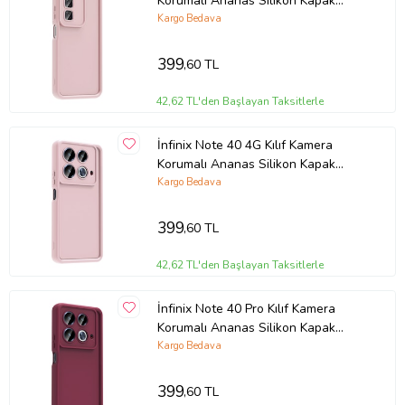
Korumalı Ananas Silikon Kapak
(Pembe)
Kargo Bedava
399
,60 TL
42,62 TL'den Başlayan Taksitlerle
İnfinix Note 40 4G Kılıf Kamera
Korumalı Ananas Silikon Kapak
(Pembe)
Kargo Bedava
399
,60 TL
42,62 TL'den Başlayan Taksitlerle
İnfinix Note 40 Pro Kılıf Kamera
Korumalı Ananas Silikon Kapak
(Mürdüm)
Kargo Bedava
399
,60 TL