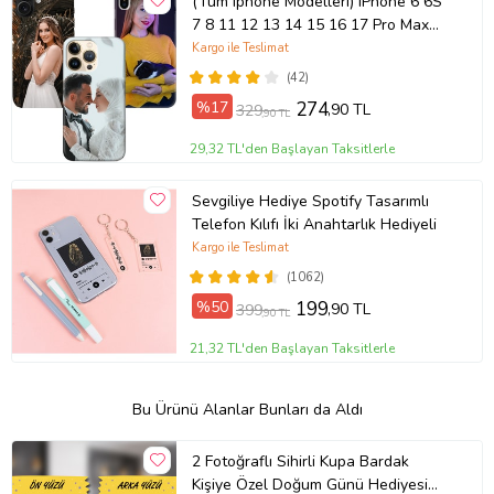
(Tüm Iphone Modelleri) iPhone 6 6S
7 8 11 12 13 14 15 16 17 Pro Max
Plus Mini Kişiye Özel Resimli
Kargo ile Teslimat
Fotoğraflı Kılıf
(42)
%17
274
,90 TL
329
,90 TL
29,32 TL'den Başlayan Taksitlerle
Sevgiliye Hediye Spotify Tasarımlı
Telefon Kılıfı İki Anahtarlık Hediyeli
Kargo ile Teslimat
(1062)
%50
199
,90 TL
399
,90 TL
21,32 TL'den Başlayan Taksitlerle
Bu Ürünü Alanlar Bunları da Aldı
2 Fotoğraflı Sihirli Kupa Bardak
Kişiye Özel Doğum Günü Hediyesi