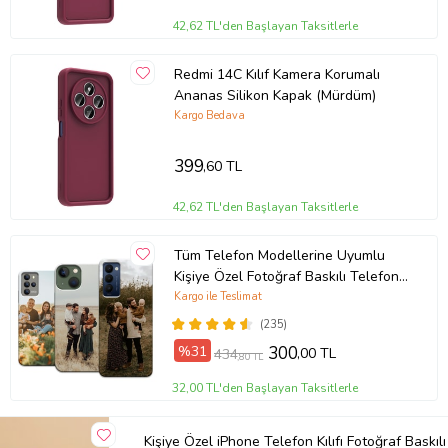
42,62 TL'den Başlayan Taksitlerle
Redmi 14C Kılıf Kamera Korumalı
Ananas Silikon Kapak (Mürdüm)
Kargo Bedava
399
,60 TL
42,62 TL'den Başlayan Taksitlerle
Tüm Telefon Modellerine Uyumlu
Kişiye Özel Fotoğraf Baskılı Telefon
Kılıfı
Kargo ile Teslimat
(235)
%31
300
,00 TL
434
,80 TL
32,00 TL'den Başlayan Taksitlerle
Kişiye Özel iPhone Telefon Kılıfı Fotoğraf Baskılı