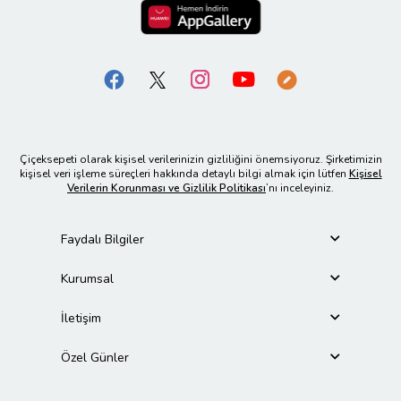
Çiçeksepeti olarak kişisel verilerinizin gizliliğini önemsiyoruz. Şirketimizin
kişisel veri işleme süreçleri hakkında detaylı bilgi almak için lütfen
Kişisel
Verilerin Korunması ve Gizlilik Politikası
’nı inceleyiniz.
Faydalı Bilgiler
Kurumsal
İletişim
Özel Günler