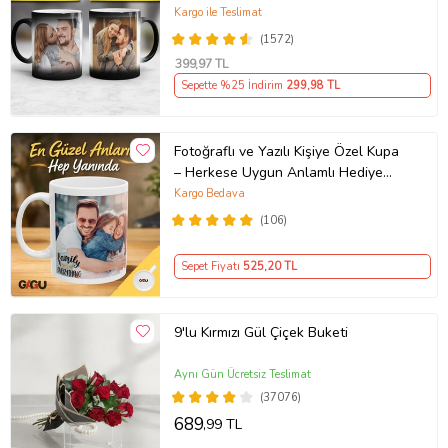
Sevgiliye Hediye Anneye Babaya
Kargo ile Teslimat
Ablaya Abiye Kız Erkek Kardeşe
(1572)
Arkadaşa Resimli Günü Yıl Dönümü
399
,97 TL
Hediyesi
Sepette %25 İndirim
299
,98 TL
Fotoğraflı ve Yazılı Kişiye Özel Kupa
– Herkese Uygun Anlamlı Hediye
Porselen Baskılı Kupa (Beyaz)
Kargo Bedava
(106)
Sepet Fiyatı
525
,20 TL
9'lu Kırmızı Gül Çiçek Buketi
Aynı Gün Ücretsiz Teslimat
(37076)
689
,99 TL