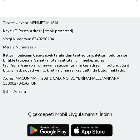
Ticaret Ünvanı: MEHMET MUSAL
Kayıtlı E-Posta Adresi:
[email protected]
Vergi Numarası: 6240298104
Mersis Numarası: -
İletişim: Satıcının Çiçeksepeti tarafından teyit edilmiş iletişim bilgileri ile
birlikte tacir/esnaf/sanatkar olan satıcılar için merkez adresi;
tacir/esnaf/sanatkar olmayan satıcılar için merkez adresinin bulunduğu il
bilgisi, ad, soyad ve T.C. kimlik numarası kayıt altında bulunmaktadır.
Adres: MACUN MAH. 208_1 CAD. NO: 31 YENİMAHALLE/ ANKARA
1500027041/6/TUR
Şehir: Ankara
Çiçeksepeti Mobil Uygulamamızı İndirin