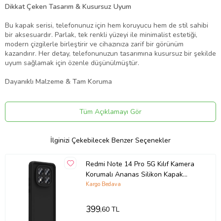
Dikkat Çeken Tasarım & Kusursuz Uyum
Bu kapak serisi, telefonunuz için hem koruyucu hem de stil sahibi
bir aksesuardır. Parlak, tek renkli yüzeyi ile minimalist estetiği,
modern çizgilerle birleştirir ve cihazınıza zarif bir görünüm
kazandırır. Her detay, telefonunuzun tasarımına kusursuz bir şekilde
uyum sağlamak için özenle düşünülmüştür.
Dayanıklı Malzeme & Tam Koruma
Özel olarak seçilmiş dayanıklı malzemeden üretilen bu kapak,
günlük kullanımda telefonunuzu darbelere, düşmelere ve çiziklere
Tüm Açıklamayı Gör
karşı korur. Kamera lensini saran yüksek kenarlar ve ön yüzeyi
çevreleyen koruyucu çerçeve, telefonunuzu her yönüyle güven
altına alır.
İlginizi Çekebilecek Benzer Seçenekler
Ergonomik Kavrama & Kolay Erişim
Redmi Note 14 Pro 5G Kılıf Kamera
Korumalı Ananas Silikon Kapak
Ergonomik tasarımı, telefonunuza sadece koruma sunmakla kalmaz,
(Siyah)
aynı zamanda rahat bir tutuş ve kolay kullanım da sağlar. Tüm
Kargo Bedava
düğmeler ve bağlantı noktaları için hassas kesimler, cihazın
fonksiyonlarına sorunsuz erişimi garanti eder.
399
,60 TL