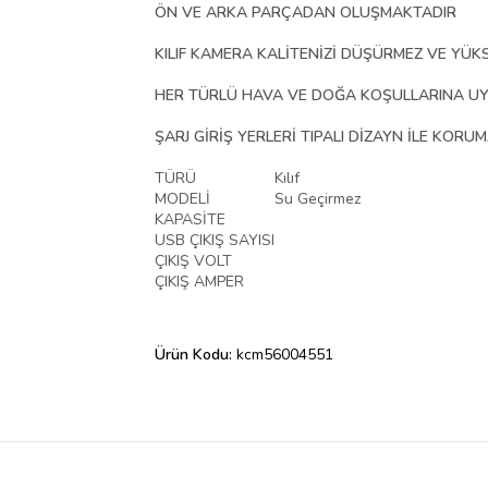
ÖN VE ARKA PARÇADAN OLUŞMAKTADIR
KILIF KAMERA KALİTENİZİ DÜŞÜRMEZ VE YÜK
HER TÜRLÜ HAVA VE DOĞA KOŞULLARINA UYUML
ŞARJ GİRİŞ YERLERİ TIPALI DİZAYN İLE KORUM
TÜRÜ
Kılıf
MODELİ
Su Geçirmez
KAPASİTE
USB ÇIKIŞ SAYISI
ÇIKIŞ VOLT
ÇIKIŞ AMPER
Ürün Kodu:
kcm56004551