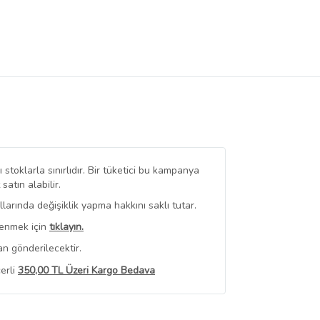
stoklarla sınırlıdır. Bir tüketici bu kampanya
tın alabilir.
arında değişiklik yapma hakkını saklı tutar.
renmek için
tıklayın.
n gönderilecektir.
erli
350,00 TL Üzeri Kargo Bedava
 Görüntüle
iyat bilgileri, satıcı tarafından