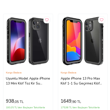
Kargo Bedava
Kargo Bedava
Uyumlu Model Apple iPhone
Apple iPhone 13 Pro Max
13 Mini Kılıf Toz Kir Su
Kılıf 1-1 Su Geçirmez Kılıf
Geçirmez Kapak (Siyah)
(Siyah)
938
1649
,05 TL
,90 TL
100,05 TL'den Başlayan Taksitlerle
175,98 TL'den Başlayan Taksitlerle