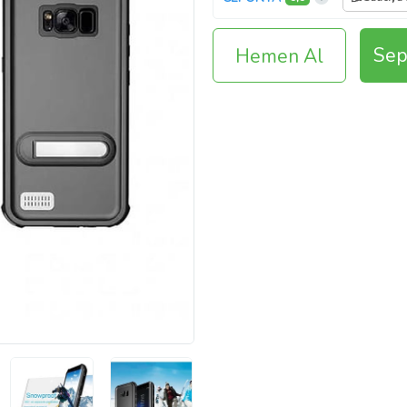
Sep
Hemen Al