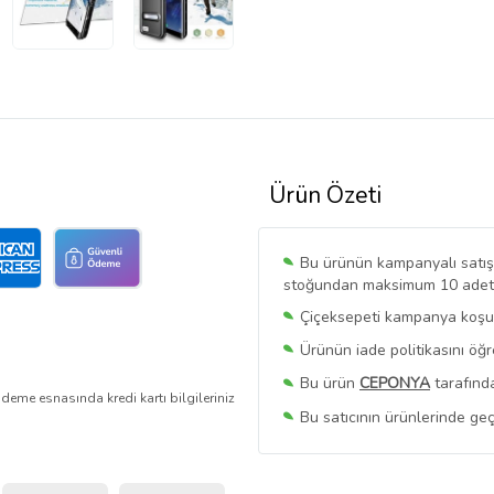
Ürün Özeti
Bu ürünün kampanyalı satışı 
stoğundan maksimum 10 adet sa
Çiçeksepeti kampanya koşull
Ürünün iade politikasını öğ
Bu ürün
CEPONYA
tarafında
deme esnasında kredi kartı bilgileriniz
Bu satıcının ürünlerinde geç
Bu Satıcının
Tüm Ürünlerini
Ürün sayfasında gördüğünüz f