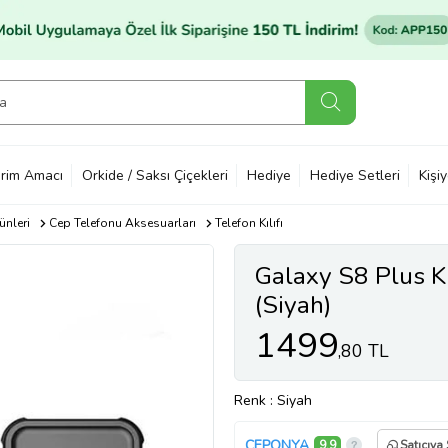
rim Amacı
Orkide / Saksı Çiçekleri
Hediye
Hediye Setleri
Kişi
ünleri
Cep Telefonu Aksesuarları
Telefon Kılıfı
Galaxy S8 Plus Kı
(Siyah)
1499
,80 TL
Renk
: Siyah
CEPONYA
9,9
Satıcıya