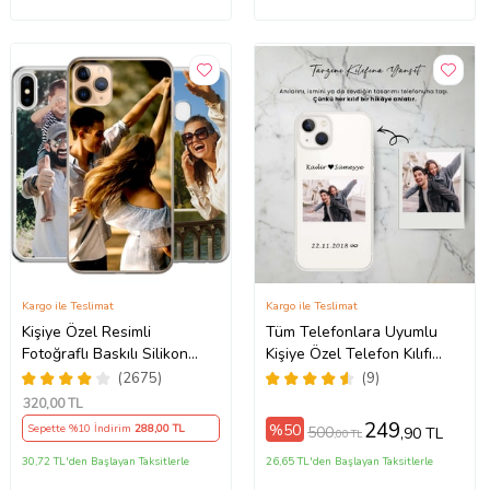
Kargo ile Teslimat
Kargo ile Teslimat
Kişiye Özel Resimli
Tüm Telefonlara Uyumlu
Fotoğraflı Baskılı Silikon
Kişiye Özel Telefon Kılıfı
o/16ProMax/17/17Air/17Pro/17ProMax
Telefon Kılıfı Kapak Kılıf
Tüm Modeller Açıklamada
(2675)
(9)
(Telefon Modelleri
320
,00 TL
Açıklamada)
249
%50
Sepette %10 İndirim
288
,00 TL
500
,90 TL
,00 TL
30,72 TL'den Başlayan Taksitlerle
26,65 TL'den Başlayan Taksitlerle