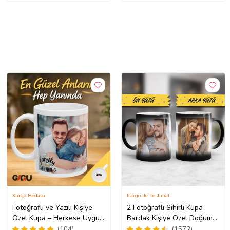
Kargo Bedava
Kargo ile Teslimat
Fotoğraflı ve Yazılı Kişiye
2 Fotoğraflı Sihirli Kupa
Özel Kupa – Herkese Uygun
Bardak Kişiye Özel Doğum
Anlamlı Hediye Porselen
Günü Hediyesi Sevgiliye
(104)
(1572)