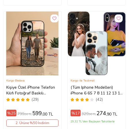
Kargo Bedava
Kargo ile Teslimat
Kişiye Özel iPhone Telefon
(Tüm Iphone Modelleri)
Kılıfı Fotoğraf Baskılı
iPhone 6 6S 7 8 11 12 13 14
11/13/14/14Pro/14ProMax/15/15Pro/15ProMax/16/16e/16Plus/16Pr
15 16 17 Pro Max Plus Mini
(29)
(42)
Kişiye Özel Resimli
Fotoğraflı Kılıf
599
274
%25
%17
799
329
,00 TL
,90 TL
,00 TL
,90 TL
29,32 TL'den Başlayan Taksitlerle
2. Ürüne %50 İndirim