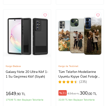
Kargo Bedava
Kargo ile Teslimat
Galaxy Note 20 Ultra Kılıf 1-
Tüm Telefon Modellerine
1 Su Geçirmez Kılıf (Siyah)
Uyumlu Kişiye Özel Fotoğraf
Baskılı Telefon Kılıfı
(235)
300
1649
%31
434
,00 TL
,90 TL
,80 TL
175,98 TL'den Başlayan Taksitlerle
32,00 TL'den Başlayan Taksitlerle