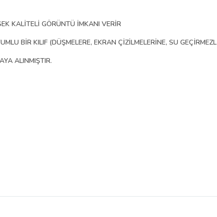
SEK KALİTELİ GÖRÜNTÜ İMKANI VERİR
U BİR KILIF (DÜŞMELERE, EKRAN ÇİZİLMELERİNE, SU GEÇİRMEZLİ
AYA ALINMIŞTIR.