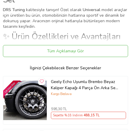
DRS Tuning
kalitesiyle tanışın! Özel olarak
Universal
model araçlar
için üretilen bu ürün, otomobilinizin hatlarına sportif ve dinamik bir
dokunuş yapar. Aracınızın orijinal hatlarıyla bütünleşen modern
tasarımı keşfedin.
✨ Ürün Özellikleri ve Avantajları
✔
Birebir Uyum:
Aracınızın orijinal ölçülerine sadık kalınarak
Tüm Açıklamayı Gör
üretilmiştir.
✔
Malzeme:
Dayanıklı ve uzun ömürlü malzeme.
●
16-17-18 19jantlara uygundur.
İlginizi Çekebilecek Benzer Seçenekler
●
Jant ve kaliper arasından en az 2 cm boşluk olan araçlarda
kullanabilir
●
Kaliper tiplerine göre ufak çapta uygun kesme işlemi yapılabilir
Geely Echo Uyumlu Brembo Beyaz
●
Yüksek ısıya dayanıklı maddeden üretilmiştir.
Kaliper Kapağı 4 Parça Ön Arka Set
●
Fren merkezi üzerine yapıştırarak veya vidalanarak monte
(Karışık)
Kargo Bedava
edilebilir
●
Araç kaliper sistemine göre ufak çapta kesme işlemi gerekebilir
●
Diğer ithal ürünler gibi boyama değildir. Sonradan rengi asla
595
,30 TL
solmaz.
Sepette %18 İndirim
488
,15 TL
Montaj: Yapıştırma / Kaplama
Bu ürün, mevcut parçanın üzerine geçirilerek veya yapıştırılarak