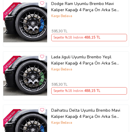
monte edilir. Montaj için çift taraflı bant veya silikon kullanılması
Dodge Ram Uyumlu Brembo Mavi
önerilir. Orijinal parçayı sökmenize gerek yoktur.
Kaliper Kapağı 4 Parça Ön Arka Set
(Karışık)
Kargo Bedava
Paket İçeriği
Ön arka olarak 2 büyük 2 küçük toplamda 4 adet gönderilir.
:Kaliper Kapağı (Ön arka olarak 2 büyük 2 küçük toplamda 4 adet
595
,30 TL
gönderilir.)
Sepette %18 İndirim
488
,15 TL
2 Adet Ön (27,5 x 7,8 x 5,8 CM)
2 Adet Arka (23 x 7,8 x 5,8 CM)
Güvenli Teslimat
Lada Jiguli Uyumlu Brembo Yeşil
Kaliper Kapağı 4 Parça Ön Arka Set
Siparişleriniz darbe emici özel ambalajlarla, kargoda zarar
görmeyecek şekilde paketlenerek tarafınıza ulaştırılır. %100
(Karışık)
Kargo Bedava
Müşteri memnuniyeti garantisiyle.
595
,30 TL
Sepette %18 İndirim
488
,15 TL
Ürün Kodu:
kcm52818002
Daihatsu Delta Uyumlu Brembo Mavi
Kaliper Kapağı 4 Parça Ön Arka Set
(Karışık)
Kargo Bedava