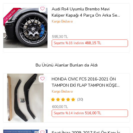
Audi Rs4 Uyumlu Brembo Mavi
Kaliper Kapağı 4 Parça Ön Arka Set
(Karışık)
Kargo Bedava
595
,30 TL
Sepette %18 İndirim
488
,15 TL
Bu Ürünü Alanlar Bunları da Aldı
HONDA CIVIC FC5 2016-2021 ÖN
TAMPON EKİ FLAP TAMPON KÖŞESİ
TAKIM SAĞ SOL KAMPANYA ŞOKK
Kargo Bedava
FİYAT OEM
(30)
600
,00 TL
Sepette %14 İndirim
516
,00 TL
Seat İbiza 2009-2017 Sol Ön Kapı İç