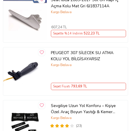
Açma Kolu Mat Gri 6J1837114A
Kargo Bedava
607
,24 TL
Sepette %14 İndirim
522
,23 TL
PEUGEOT 307 SİLECEK SU ATMA
KOLU YOL BİLGİSAYARSIZ
Kargo Bedava
Sepet Fiyatı
793
,69 TL
Sevgiliye Uzun Yol Konforu – Kişiye
Özel Araç Boyun Yastığı & Kemer
Pedi Hediye Seti
Kargo Bedava
(23)