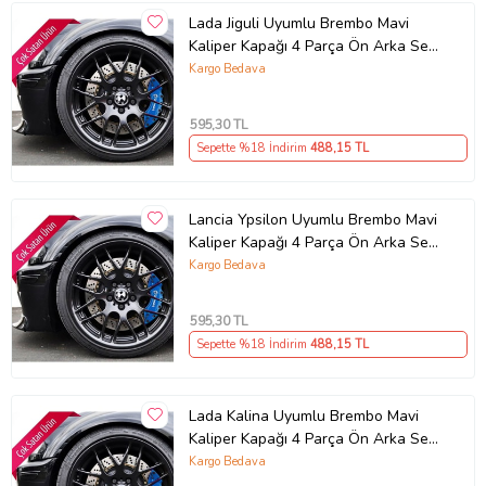
Lada Jiguli Uyumlu Brembo Mavi
Kaliper Kapağı 4 Parça Ön Arka Set
(Karışık)
Kargo Bedava
595
,30 TL
Sepette %18 İndirim
488
,15 TL
Lancia Ypsilon Uyumlu Brembo Mavi
Kaliper Kapağı 4 Parça Ön Arka Set
(Karışık)
Kargo Bedava
595
,30 TL
Sepette %18 İndirim
488
,15 TL
Lada Kalina Uyumlu Brembo Mavi
Kaliper Kapağı 4 Parça Ön Arka Set
(Karışık)
Kargo Bedava