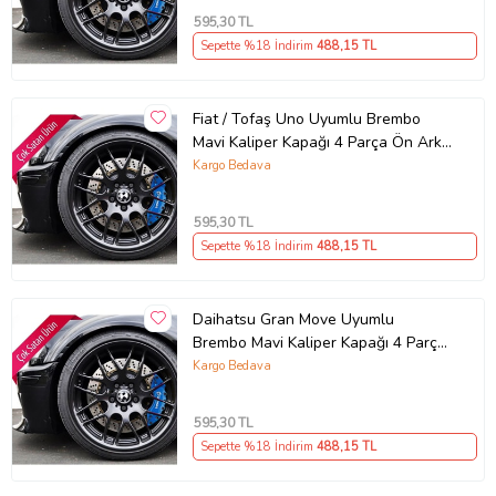
595
,30 TL
Sepette %18 İndirim
488
,15 TL
Fiat / Tofaş Uno Uyumlu Brembo
Mavi Kaliper Kapağı 4 Parça Ön Arka
Set (Karışık)
Kargo Bedava
595
,30 TL
Sepette %18 İndirim
488
,15 TL
Daihatsu Gran Move Uyumlu
Brembo Mavi Kaliper Kapağı 4 Parça
Ön Arka Set (Karışık)
Kargo Bedava
595
,30 TL
Sepette %18 İndirim
488
,15 TL