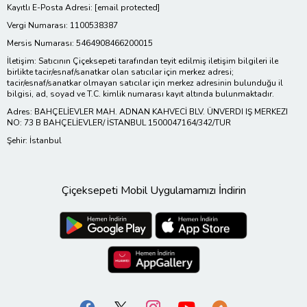
Kayıtlı E-Posta Adresi:
[email protected]
Vergi Numarası: 1100538387
Mersis Numarası: 5464908466200015
İletişim: Satıcının Çiçeksepeti tarafından teyit edilmiş iletişim bilgileri ile
birlikte tacir/esnaf/sanatkar olan satıcılar için merkez adresi;
tacir/esnaf/sanatkar olmayan satıcılar için merkez adresinin bulunduğu il
bilgisi, ad, soyad ve T.C. kimlik numarası kayıt altında bulunmaktadır.
Adres: BAHÇELİEVLER MAH. ADNAN KAHVECİ BLV. ÜNVERDI IŞ MERKEZI
NO: 73 B BAHÇELİEVLER/ İSTANBUL 1500047164/342/TUR
Şehir: İstanbul
Çiçeksepeti Mobil Uygulamamızı İndirin