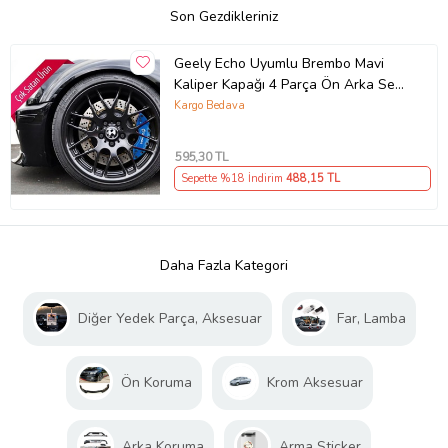
Son Gezdikleriniz
Geely Echo Uyumlu Brembo Mavi
Kaliper Kapağı 4 Parça Ön Arka Set
(Karışık)
Kargo Bedava
595
,30 TL
Sepette %18 İndirim
488
,15 TL
Daha Fazla Kategori
Diğer Yedek Parça, Aksesuar
Far, Lamba
Ön Koruma
Krom Aksesuar
Arka Koruma
Arma Sticker