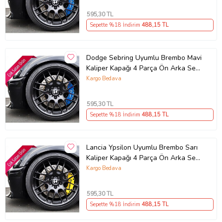
595
,30 TL
Sepette %18 İndirim
488
,15 TL
Dodge Sebring Uyumlu Brembo Mavi
Kaliper Kapağı 4 Parça Ön Arka Set
(Karışık)
Kargo Bedava
595
,30 TL
Sepette %18 İndirim
488
,15 TL
Lancia Ypsilon Uyumlu Brembo Sarı
Kaliper Kapağı 4 Parça Ön Arka Set
(Karışık)
Kargo Bedava
595
,30 TL
Sepette %18 İndirim
488
,15 TL