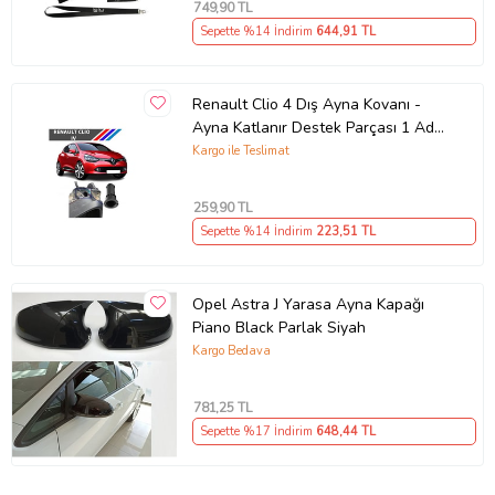
749
,90 TL
Sepette %14 İndirim
644
,91 TL
Renault Clio 4 Dış Ayna Kovanı -
Ayna Katlanır Destek Parçası 1 Adet
490307706 M3625
Kargo ile Teslimat
259
,90 TL
Sepette %14 İndirim
223
,51 TL
Opel Astra J Yarasa Ayna Kapağı
Piano Black Parlak Siyah
Kargo Bedava
781
,25 TL
Sepette %17 İndirim
648
,44 TL