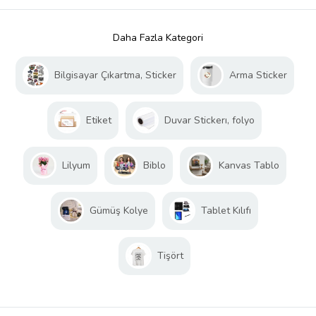
Daha Fazla Kategori
Bilgisayar Çıkartma, Sticker
Arma Sticker
Etiket
Duvar Stickerı, folyo
Lilyum
Biblo
Kanvas Tablo
Gümüş Kolye
Tablet Kılıfı
Tişört