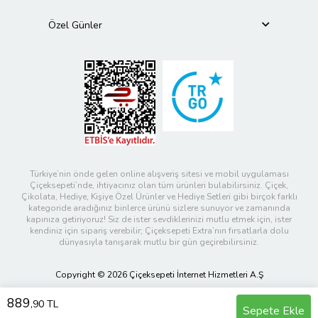
Özel Günler
Türkiye’nin önde gelen online alışveriş sitesi ve mobil uygulaması
Çiçeksepeti’nde, ihtiyacınız olan tüm ürünleri bulabilirsiniz. Çiçek,
Çikolata, Hediye, Kişiye Özel Ürünler ve Hediye Setleri gibi birçok farklı
kategoride aradığınız binlerce ürünü sizlere sunuyor ve zamanında
kapınıza getiriyoruz! Siz de ister sevdiklerinizi mutlu etmek için, ister
kendiniz için sipariş verebilir; Çiçeksepeti Extra’nın fırsatlarla dolu
dünyasıyla tanışarak mutlu bir gün geçirebilirsiniz.
Copyright © 2026 Çiçeksepeti İnternet Hizmetleri A.Ş
889
,90 TL
Sepete Ekle