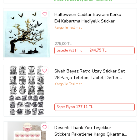
Halloween Cadılar Bayramı Korku
Evi Kabartma Hediyelik Sticker
Kargo ile Teslimat
275
,00 TL
Sepette %11 İndirim
244
,75 TL
Siyah Beyaz Retro Uzay Sticker Set
28 Parça Telefon, Tablet, Defter,
Laptop Sticker
Kargo ile Teslimat
Sepet Fiyatı
177
,11 TL
Desenli Thank You Teşekkür
Stickers Paketleme Kargo Çıkartma