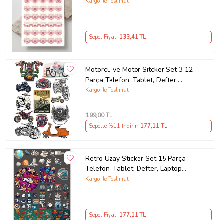
PYTKSTK110
Kargo ile Teslimat
Sepet Fiyatı
133
,41 TL
Motorcu ve Motor Sitcker Set 3 12
Parça Telefon, Tablet, Defter,
Laptop Sticker
Kargo ile Teslimat
199
,00 TL
Sepette %11 İndirim
177
,11 TL
Retro Uzay Sticker Set 15 Parça
Telefon, Tablet, Defter, Laptop
Sticker
Kargo ile Teslimat
Sepet Fiyatı
177
,11 TL