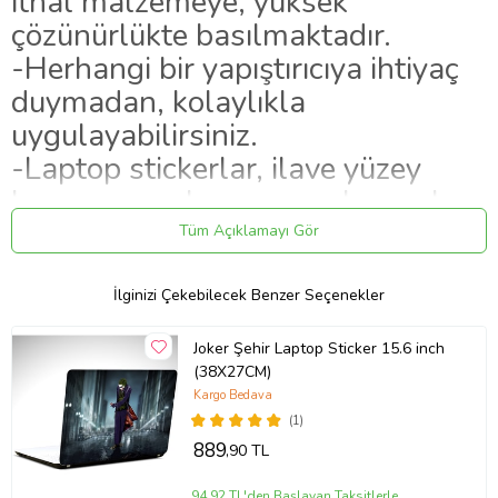
ithal malzemeye, yüksek
çözünürlükte basılmaktadır.
-Herhangi bir yapıştırıcıya ihtiyaç
duymadan, kolaylıkla
uygulayabilirsiniz.
-Laptop stickerlar, ilave yüzey
koruyucu malzeme uygulanarak
hazırlanmaktadır.
Tüm Açıklamayı Gör
-Stickerların tutunurluğu yüksektir,
ayrılma yapmaz, iz bırakmaz.
İlginizi Çekebilecek Benzer Seçenekler
-Ürünlerimiz, kargoda hasar
Joker Şehir Laptop Sticker 15.6 inch
almayacak şekilde paketlenip,
(38X27CM)
teslim edilmektedir.
Kargo Bedava
(1)
889
,90 TL
Ürün Kodu:
kcm78108256
94,92 TL'den Başlayan Taksitlerle