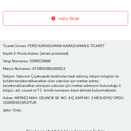
Hata Bildir
Ticaret Ünvanı: FERDİ KARADUMAN-KARADUMAN E-TİCARET
Kayıtlı E-Posta Adresi:
[email protected]
Vergi Numarası: 5090529668
Mersis Numarası: 6728503861600013
İletişim: Satıcının Çiçeksepeti tarafından teyit edilmiş iletişim bilgileri ile
birlikte tacir/esnaf/sanatkar olan satıcılar için merkez adresi;
tacir/esnaf/sanatkar olmayan satıcılar için merkez adresinin bulunduğu il
bilgisi, ad, soyad ve T.C. kimlik numarası kayıt altında bulunmaktadır.
Adres: MERKEZ MAH. GELINCIK SK. NO: 4 IÇ KAPI NO: 2 MESUDIYE/ ORDU
1500059319/52/TUR
Şehir: Ordu