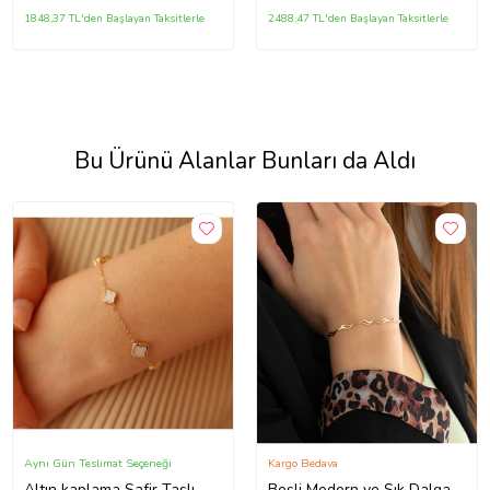
1848,37 TL'den Başlayan Taksitlerle
2488,47 TL'den Başlayan Taksitlerle
Bu Ürünü Alanlar Bunları da Aldı
Aynı Gün Teslimat Seçeneği
Kargo Bedava
Altın kaplama Safir Taşlı
Beşli Modern ve Şık Dalga