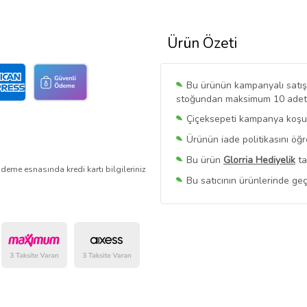
Ürün Özeti
Bu ürünün kampanyalı satışı 
stoğundan maksimum 10 adet sa
Çiçeksepeti kampanya koşull
Ürünün iade politikasını öğ
Bu ürün
Glorria Hediyelik
ta
deme esnasında kredi kartı bilgileriniz
Bu satıcının ürünlerinde geç
Bu Satıcının
Tüm Ürünlerini
Ürün sayfasında gördüğünüz f
belirlenmektedir.