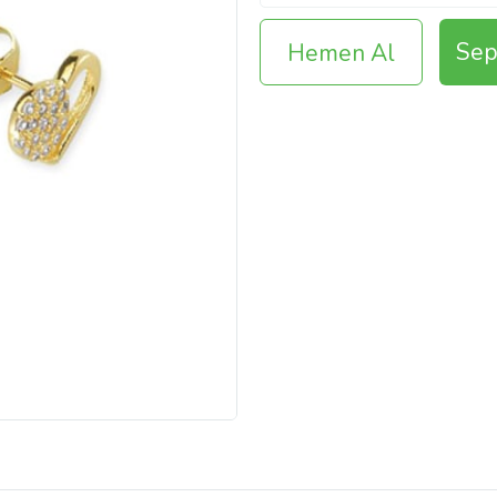
Sep
Hemen Al