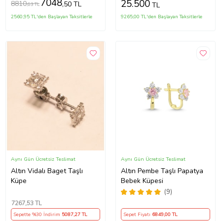
7048
25.500
8810
,50 TL
TL
,63 TL
2560,95 TL'den Başlayan Taksitlerle
9265,00 TL'den Başlayan Taksitlerle
Aynı Gün Ücretsiz Teslimat
Aynı Gün Ücretsiz Teslimat
Altın Vidalı Baget Taşlı
Altın Pembe Taşlı Papatya
Küpe
Bebek Küpesi
(9)
7267
,53 TL
Sepette %30 İndirim
5087
,27 TL
Sepet Fiyatı
6849
,00 TL