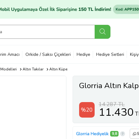
rim Amacı
Orkide / Saksı Çiçekleri
Hediye
Hediye Setleri
Kişi
 Modelleri
Altın Takılar
Altın Küpe
Glorria Altın Kal
14.287 TL
11.430
%20
T
Glorria Hediyelik
9,8
S