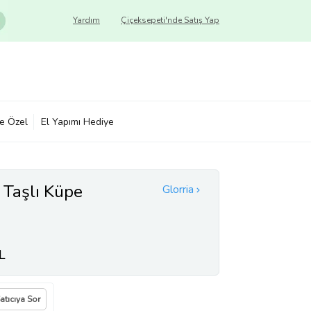
Yardım
Çiçeksepeti'nde Satış Yap
ye Özel
El Yapımı Hediye
p Taşlı Küpe
Glorria
L
atıcıya Sor