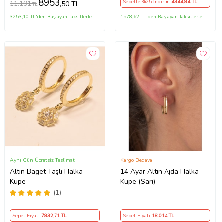
8953
Sepette %25 İndirim
4344
,84 TL
11.191
,50 TL
TL
3253,10 TL'den Başlayan Taksitlerle
1578,62 TL'den Başlayan Taksitlerle
Aynı Gün Ücretsiz Teslimat
Kargo Bedava
Altın Baget Taşlı Halka
14 Ayar Altın Ajda Halka
Küpe
Küpe (Sarı)
(1)
Sepet Fiyatı
7832
,71 TL
Sepet Fiyatı
18.014
TL