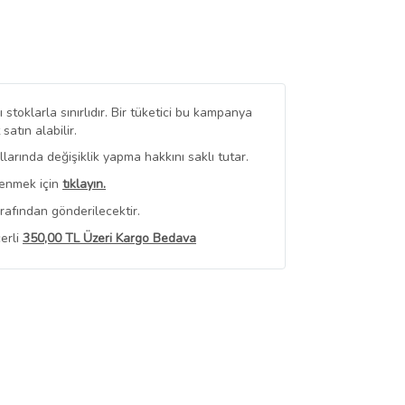
stoklarla sınırlıdır. Bir tüketici bu kampanya
tın alabilir.
arında değişiklik yapma hakkını saklı tutar.
renmek için
tıklayın.
rafından gönderilecektir.
erli
350,00 TL Üzeri Kargo Bedava
 Görüntüle
iyat bilgileri, satıcı tarafından