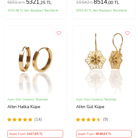
5321
8514
6651
10.642
,25 TL
,00 TL
,56 TL
TL
1933,38 TL'den Başlayan Taksitlerle
3093,42 TL'den Başlayan Taksitlerle
Aynı Gün Ücretsiz Teslimat
Aynı Gün Ücretsiz Teslimat
Altın Halka Küpe
Altın Gül Küpe
(14)
(9)
Sepet Fiyatı
3437
,85 TL
Sepet Fiyatı
6948
,83 TL