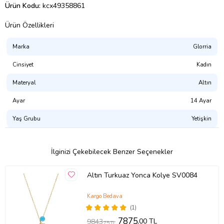
Ürün Kodu:
kcx49358861
Ürün Özellikleri
Marka
Glorria
Cinsiyet
Kadın
Materyal
Altın
Ayar
14 Ayar
Yaş Grubu
Yetişkin
İlginizi Çekebilecek Benzer Seçenekler
Altın Turkuaz Yonca Kolye SV0084
Kargo Bedava
(1)
7875
,00 TL
9843
,75 TL