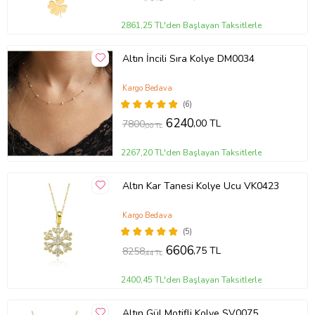
2861,25 TL'den Başlayan Taksitlerle
Altın İncili Sıra Kolye DM0034
Kargo Bedava
(6)
6240
,00 TL
7800
,00 TL
2267,20 TL'den Başlayan Taksitlerle
Altın Kar Tanesi Kolye Ucu VK0423
Kargo Bedava
(5)
6606
,75 TL
8258
,44 TL
2400,45 TL'den Başlayan Taksitlerle
Altın Gül Motifli Kolye SV0075