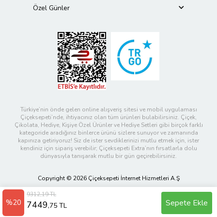
Özel Günler
Türkiye’nin önde gelen online alışveriş sitesi ve mobil uygulaması
Çiçeksepeti’nde, ihtiyacınız olan tüm ürünleri bulabilirsiniz. Çiçek,
Çikolata, Hediye, Kişiye Özel Ürünler ve Hediye Setleri gibi birçok farklı
kategoride aradığınız binlerce ürünü sizlere sunuyor ve zamanında
kapınıza getiriyoruz! Siz de ister sevdiklerinizi mutlu etmek için, ister
kendiniz için sipariş verebilir; Çiçeksepeti Extra’nın fırsatlarla dolu
dünyasıyla tanışarak mutlu bir gün geçirebilirsiniz.
Copyright © 2026 Çiçeksepeti İnternet Hizmetleri A.Ş
9312,19 TL
%20
Sepete Ekle
7449
,75 TL