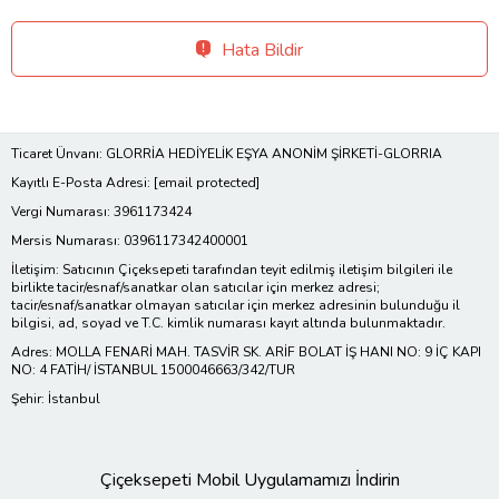
Hata Bildir
Ticaret Ünvanı: GLORRİA HEDİYELİK EŞYA ANONİM ŞİRKETİ-GLORRIA
Kayıtlı E-Posta Adresi:
[email protected]
Vergi Numarası: 3961173424
Mersis Numarası: 0396117342400001
İletişim: Satıcının Çiçeksepeti tarafından teyit edilmiş iletişim bilgileri ile
birlikte tacir/esnaf/sanatkar olan satıcılar için merkez adresi;
tacir/esnaf/sanatkar olmayan satıcılar için merkez adresinin bulunduğu il
bilgisi, ad, soyad ve T.C. kimlik numarası kayıt altında bulunmaktadır.
Adres: MOLLA FENARİ MAH. TASVİR SK. ARİF BOLAT İŞ HANI NO: 9 İÇ KAPI
NO: 4 FATİH/ İSTANBUL 1500046663/342/TUR
Şehir: İstanbul
Çiçeksepeti Mobil Uygulamamızı İndirin