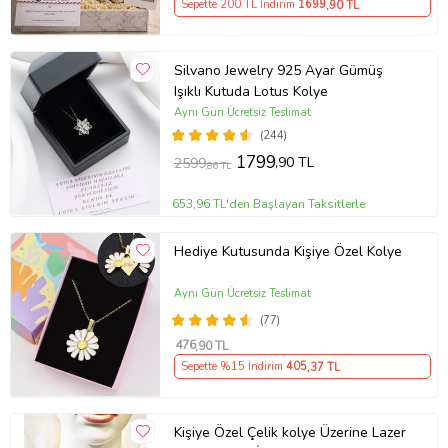
Sepette 200 TL İndirim
1699
,90 TL
Silvano Jewelry 925 Ayar Gümüş
Işıklı Kutuda Lotus Kolye
Aynı Gün Ücretsiz Teslimat
(244)
1799
,90 TL
2599
,86 TL
653,96 TL'den Başlayan Taksitlerle
Hediye Kutusunda Kişiye Özel Kolye
Aynı Gün Ücretsiz Teslimat
(77)
476
,90 TL
Sepette %15 İndirim
405
,37 TL
Kişiye Özel Çelik kolye Üzerine Lazer