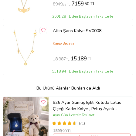
7159
,50 TL
8949
,38 TL
2601,28 TL'den Başlayan Taksitlerle
Altın Şans Kolye SV0008
Kargo Bedava
15.189
TL
18.987
TL
5518,94 TL'den Başlayan Taksitlerle
Bu Ürünü Alanlar Bunları da Aldı
925 Ayar Gümüş Işıklı Kutuda Lotus
Çiçeği Kadın Kolye , Peluş Ayıcık
Anahtarlık Marteniçka Bileklik,
Aynı Gün Ücretsiz Teslimat
Polaroid Fotoğraf Hediye
(71)
1899
,90 TL