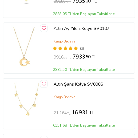
7935
,00 TL
9918
,75 TL
2883,05 TL'den Başlayan Taksitlerle
Altın Ay Yıldız Kolye SV0107
Kargo Bedava
(3)
7933
,50 TL
9916
,88 TL
2882,50 TL'den Başlayan Taksitlerle
Altın Şans Kolye SV0006
Kargo Bedava
16.931
TL
21.164
TL
6151,68 TL'den Başlayan Taksitlerle