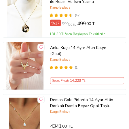
ile Resim Ve İsim Yazma
Kargo Bedava
(47)
%17
499
,00 TL
599
,00 TL
181,30 TL'den Başlayan Taksitlerle
Anka Kuşu 14 Ayar Altın Kolye
(Gold)
Kargo Bedava
(1)
Sepet Fiyatı
14.223
TL
Demas Gold Pirlanta 14 Ayar Altin
Dorikalı Damla Beyaz Opal Taşlı
Kolye
Kargo Bedava
4341
,00 TL