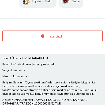
Bijuteri Bileklik
Güller
Hata Bildir
Ticaret Ünvanı: GİZEM KARABULUT
Kayıtlı E-Posta Adresi:
[email protected]
Vergi Numarası: -
Mersis Numarası: -
İletişim: Satıcının Çiçeksepeti tarafından teyit edilmiş iletişim bilgileri ile
birlikte tacir/esnaf/sanatkar olan satıcılar için merkez adresi;
tacir/esnaf/sanatkar olmayan satıcılar için merkez adresinin bulunduğu il
bilgisi, ad, soyad ve T.C. kimlik numarası kayıt altında bulunmaktadır.
Adres: KONAKLAR MAH. AYVALI 1 NOLU SK. NO: 6 İÇ KAPI NO: 3
ORTAHİSAR/ TRABZON 1500066543/61/TUR