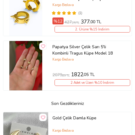
Kargo Bedava
(1)
%12
377
,00 TL
427
,25 TL
2. Ürüne %15 İndirim
Papatya Silver Çelik Sarı 5'li
Kombinli Tragus Küpe Model 18
Kargo Bedava
1822
,05 TL
2079
,69 TL
2 Adet ve Üzeri %10 İndirim
Son Gezdikleriniz
Gold Çelik Damla Küpe
Kargo Bedava