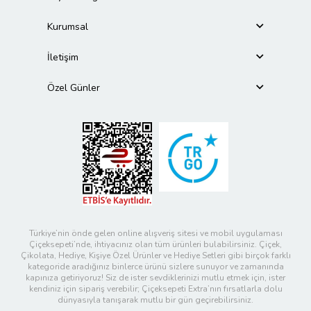
Kurumsal
İletişim
Özel Günler
Türkiye’nin önde gelen online alışveriş sitesi ve mobil uygulaması
Çiçeksepeti’nde, ihtiyacınız olan tüm ürünleri bulabilirsiniz. Çiçek,
Çikolata, Hediye, Kişiye Özel Ürünler ve Hediye Setleri gibi birçok farklı
kategoride aradığınız binlerce ürünü sizlere sunuyor ve zamanında
kapınıza getiriyoruz! Siz de ister sevdiklerinizi mutlu etmek için, ister
kendiniz için sipariş verebilir; Çiçeksepeti Extra’nın fırsatlarla dolu
dünyasıyla tanışarak mutlu bir gün geçirebilirsiniz.