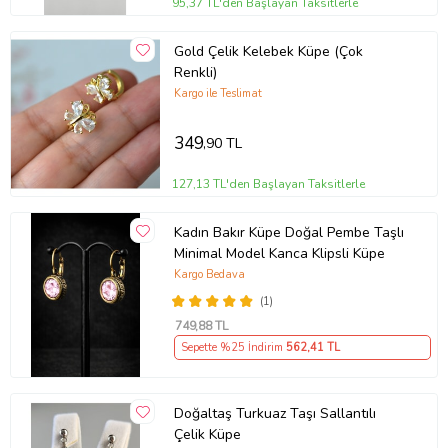
95,37 TL'den Başlayan Taksitlerle
Gold Çelik Kelebek Küpe (Çok
Renkli)
Kargo ile Teslimat
349
,90 TL
127,13 TL'den Başlayan Taksitlerle
Kadın Bakır Küpe Doğal Pembe Taşlı
Minimal Model Kanca Klipsli Küpe
Kargo Bedava
(1)
749
,88 TL
Sepette %25 İndirim
562
,41 TL
Doğaltaş Turkuaz Taşı Sallantılı
Çelik Küpe