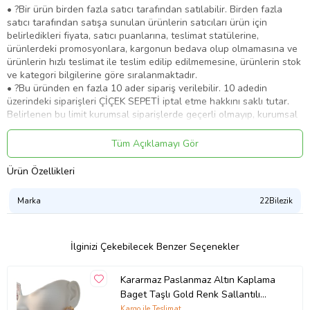
• ?Bir ürün birden fazla satıcı tarafından satılabilir. Birden fazla
satıcı tarafından satışa sunulan ürünlerin satıcıları ürün için
belirledikleri fiyata, satıcı puanlarına, teslimat statülerine,
ürünlerdeki promosyonlara, kargonun bedava olup olmamasına ve
ürünlerin hızlı teslimat ile teslim edilip edilmemesine, ürünlerin stok
ve kategori bilgilerine göre sıralanmaktadır.
• ?Bu üründen en fazla 10 ader sipariş verilebilir. 10 adedin
üzerindeki siparişleri ÇİÇEK SEPETİ iptal etme hakkını saklı tutar.
Belirlenen bu limit kurumsal siparişlerde geçerli olmayıp, kurumsal
siparişler için farklı limitler belirlenebilmektedir.
• ?15 gün içerisinde ücretsiz iade.
Tüm Açıklamayı Gör
Ürün Kodu:
kcm23470249
Ürün Özellikleri
Marka
22Bilezik
İlginizi Çekebilecek Benzer Seçenekler
Kararmaz Paslanmaz Altın Kaplama
Baget Taşlı Gold Renk Sallantılı
Çelik Küpe
Kargo ile Teslimat