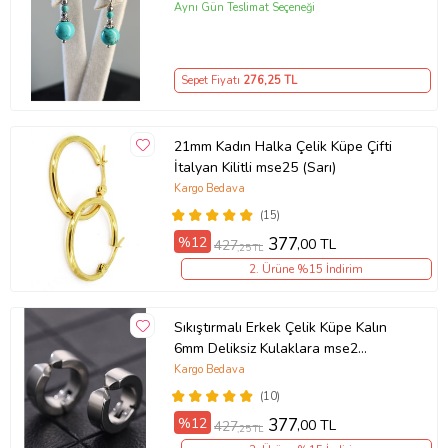
Aynı Gün Teslimat Seçeneği
Sepet Fiyatı
276
,25 TL
21mm Kadın Halka Çelik Küpe Çifti
İtalyan Kilitli mse25 (Sarı)
Kargo Bedava
(15)
%12
377
,00 TL
427
,25 TL
2. Ürüne %15 İndirim
Sıkıştırmalı Erkek Çelik Küpe Kalın
6mm Deliksiz Kulaklara mse2
(Beyaz)
Kargo Bedava
(10)
%12
377
,00 TL
427
,25 TL