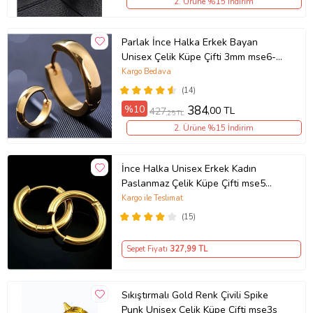
2. Ürüne %15 İndirim
Parlak İnce Halka Erkek Bayan
Unisex Çelik Küpe Çifti 3mm mse6-2
(Sarı)
Kargo Bedava
(14)
%10
384
,00 TL
427
,25 TL
2. Ürüne %15 İndirim
İnce Halka Unisex Erkek Kadın
Paslanmaz Çelik Küpe Çifti mse5
(Sarı)
Kargo ile Teslimat
(15)
Sepet Fiyatı
327
,99 TL
Sıkıştırmalı Gold Renk Çivili Spike
Punk Unisex Çelik Küpe Çifti mse3s