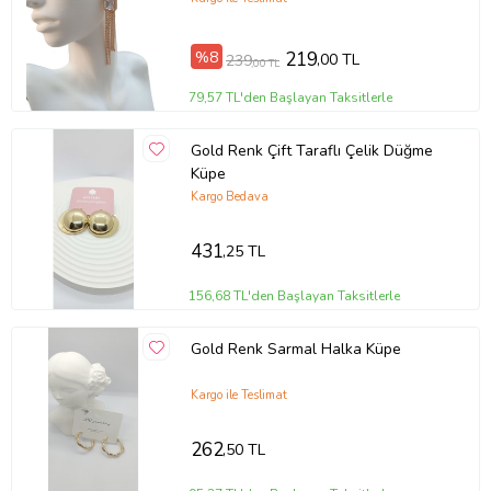
%8
219
,00 TL
239
,00 TL
79,57 TL'den Başlayan Taksitlerle
Gold Renk Çift Taraflı Çelik Düğme
Küpe
Kargo Bedava
431
,25 TL
156,68 TL'den Başlayan Taksitlerle
Gold Renk Sarmal Halka Küpe
Kargo ile Teslimat
262
,50 TL