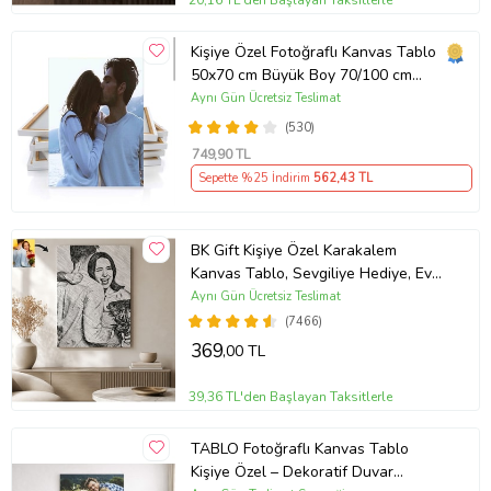
paketlenmektedir.
Kişiye Özel Fotoğraflı Kanvas Tablo
Baskılarımız Pamuk Malzeme Üzerine Uygulanmaktadır
50x70 cm Büyük Boy 70/100 cm
Kanvas tuvallerimiz pamuk
Duvar Tablosu – Sevgiliye & Aileye
Aynı Gün Ücretsiz Teslimat
kanvas kumaşı üzerine hiçbir katkı
Anlamlı Hediye , Babaya Hediye
(530)
maddesi olmayan nötr ph'li
749
,90 TL
malzemeye sahiptir. Kanvas
Sepette %25 İndirim
562
,43 TL
tuvallerimiz uzun yıllar boyunca
dayanıklılığını korumaktadır.
BK Gift Kişiye Özel Karakalem
Kanvas Tablo, Sevgiliye Hediye, Ev
Kanvas baskılar en ideal kanvas
Hediyesi, Arkadaşa Hediye
Aynı Gün Ücretsiz Teslimat
kumaşı üzerine hazırlanmaktadır.
(7466)
369
,00 TL
39,36 TL'den Başlayan Taksitlerle
TABLO Fotoğraflı Kanvas Tablo
Kişiye Özel – Dekoratif Duvar