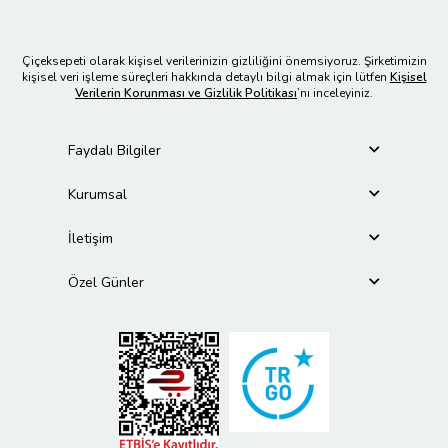
kullandığımız malzemeler;
Kasnak, tuval, askı aparatları,
Çiçeksepeti olarak kişisel verilerinizin gizliliğini önemsiyoruz. Şirketimizin
baskı malzemeleri, birinci kalite
kişisel veri işleme süreçleri hakkında detaylı bilgi almak için lütfen
Kişisel
Verilerin Korunması ve Gizlilik Politikası
’nı inceleyiniz.
temin edilmektedir. Baskı öncesi
ve sonrası aşamalar
Faydalı Bilgiler
grafikerlerimiz tarafından özenli
bir şekilde takip edilmektedir.
Kurumsal
Yüksek çözünürlükte kaliteli
İletişim
tuvale baskılar
oluşturulmaktadır. Baskıdan
Özel Günler
çıkan ürünlerimiz, ustalarımız
tarafından özenli ve gerginlik
kontrolleri yapılarak
hazırlanmaktadır. Paketleme
özenli ve kargoda hasar