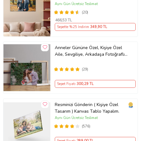
Aynı Gün Ücretsiz Teslimat
(20)
466
,53 TL
Sepette %25 İndirim
349
,90 TL
Kurutulmuş Ahşap Şase
Anneler Gününe Özel, Kişiye Özel
Aile, Sevgiliye, Arkadaşa Fotoğraflı
Şaselerimiz kaliteli fırınlanmış
Hediye Kanvas Tablo
ağaçtan imal edilmektedir.
(29)
Zamanla esneme, yamulma
yapmaz. Tüm kanvas tablolarımız
Sepet Fiyatı
300
,29 TL
özenli işçilik ile hazırlanmaktadır.
Tablolarımızın müşterilerimize
Resminizi Gönderin ( Kişiye Özel
Tasarım ) Kanvas Tablo Yapalım.
güvenle ulaşması için dikkatli ve
Aynı Gün Ücretsiz Teslimat
özenli paketleme yapılmaktadır.
(576)
Sepet Fiyatı
289
,00 TL