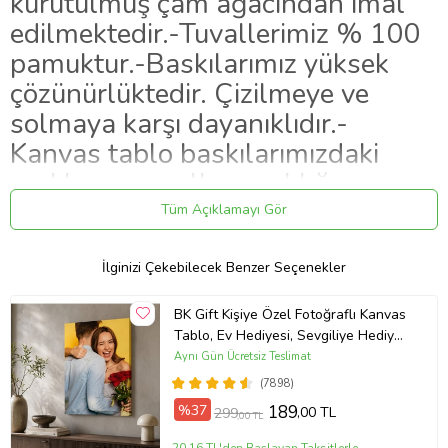
kurutulmuş çam ağacından imal
edilmektedir.
-Tuvallerimiz % 100
pamuktur.
-Baskılarımız yüksek
çözünürlüktedir. Çizilmeye ve
solmaya karşı dayanıklıdır.
-
Kanvas tablo baskılarımızdaki
renkler uzun yıllar canlılığını
korur.
-Kanvas tablolarımızdaki
Tüm Açıklamayı Gör
görsel bütünlük, yan kısımlarında
devam etmektedir.
-Tablolarımız el
İlginizi Çekebilecek Benzer Seçenekler
işçiliği ile hazırlanmaktadır.
-Askı
BK Gift Kişiye Özel Fotoğraflı Kanvas
tablo üzerine uygulanmış olarak
Tablo, Ev Hediyesi, Sevgiliye Hediye,
gönderilmektedir.
-Kanvas
Arkadaşa Hediye
Aynı Gün Ücretsiz Teslimat
tablolar, kargoda hasar
(7898)
%37
189
,00 TL
299
görmeyecek şekilde
,00 TL
20,16 TL'den Başlayan Taksitlerle