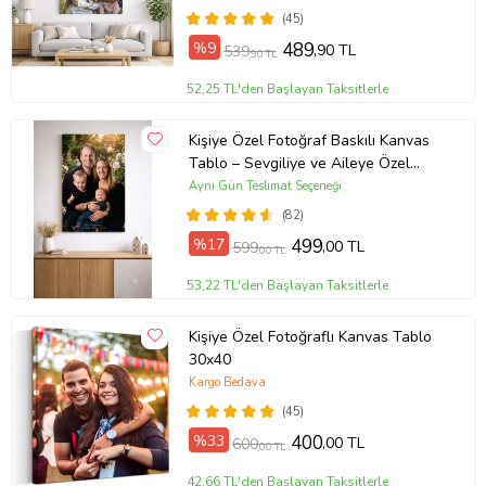
kanvas tablo modelleri ise;
(45)
Atatürk kanvas tablo,
%9
489
,90 TL
539
sanatseverler için Eyfel kulesi
,90 TL
kanvas tablo, Kız kulesi kanvas
52,25 TL'den Başlayan Taksitlerle
tablo kaplumbağa terbiyecisi
Kişiye Özel Fotoğraf Baskılı Kanvas
kanvas tablo, Salvador Dali
Tablo – Sevgiliye ve Aileye Özel
Hediye (ÇokluRenk)
kanvas tablo, çiçekli kanvas
Aynı Gün Teslimat Seçeneği
(82)
tablo, İstanbul manzarası kanvas
%17
499
,00 TL
599
tablo, İstersen de besmele
,00 TL
kanvastablo, eliv vav kanvas
53,22 TL'den Başlayan Taksitlerle
tablo, kanvas tablo için istediğin
Kişiye Özel Fotoğraflı Kanvas Tablo
fotoğrafları seçebilirsiniz.
30x40
Kanvas Tablo Ölçüleri
Kargo Bedava
(45)
Kanvas tablolarımız her isteğe
%33
400
,00 TL
600
,00 TL
uygun ebat seçenekleri ile
42,66 TL'den Başlayan Taksitlerle