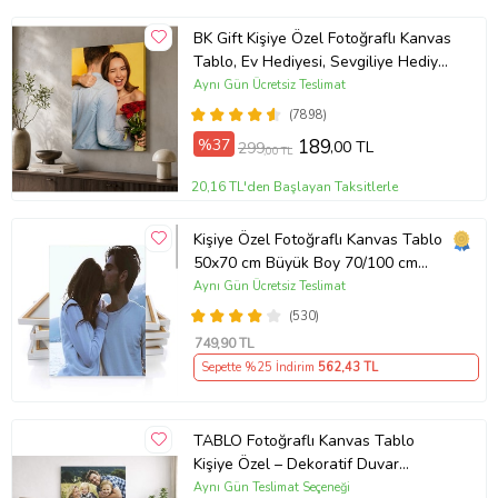
BK Gift Kişiye Özel Fotoğraflı Kanvas
Tablo, Ev Hediyesi, Sevgiliye Hediye,
Arkadaşa Hediye
Aynı Gün Ücretsiz Teslimat
(7898)
%37
189
,00 TL
299
,00 TL
20,16 TL'den Başlayan Taksitlerle
Kanvas Tablo Nedir?
Kişiye Özel Fotoğraflı Kanvas Tablo
Kanvas Tablo; tuval kumaşı
50x70 cm Büyük Boy 70/100 cm
Duvar Tablosu – Sevgiliye & Aileye
Aynı Gün Ücretsiz Teslimat
üzerine dijital baskı yapılıp ahşap
Anlamlı Hediye , Babaya Hediye
(530)
kasnaklar üzerine gerilerek
749
,90 TL
hazırlanan dekorasyon amaçlı bir
Sepette %25 İndirim
562
,43 TL
tablo çeşitidir. Kanvas tablo
online satış ile kanvas tablo
TABLO Fotoğraflı Kanvas Tablo
sipariş verilebilirsiniz. Aranan
Kişiye Özel – Dekoratif Duvar
Tablosu (ÇokluRenk)
Aynı Gün Teslimat Seçeneği