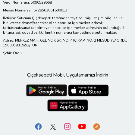
tercih edilebilir.
Vergi Numarası: 5090529668
Mersis Numarası: 6728503861600013
Kanvas Tablo Nasıl Monte Edilir?
İletişim: Satıcının Çiçeksepeti tarafından teyit edilmiş iletişim bilgileri ile
birlikte tacir/esnaf/sanatkar olan satıcılar için merkez adresi;
Kanvas tablolar çift taraflı bant
tacir/esnaf/sanatkar olmayan satıcılar için merkez adresinin bulunduğu il
ya da tercihen tek bir küçük çivi
bilgisi, ad, soyad ve T.C. kimlik numarası kayıt altında bulunmaktadır.
Adres: MERKEZ MAH. GELINCIK SK. NO: 4 IÇ KAPI NO: 2 MESUDIYE/ ORDU
ile rahatlıkta duvara
1500059319/52/TUR
tutturabilmektedir. Tablolarda
Şehir: Ordu
askı aparatı tablo üzerinde
monteli şekilde yer almaktadır.
Çiçeksepeti Mobil Uygulamamızı İndirin
Kanvas tablolar kurutulmuş
kasnak üzerine uygulandığı için
dayanıklı hafiftir ve kolaylıkla
duvara asılabilmektedir.
Neden Biz?
Kanvas tablolarımızda