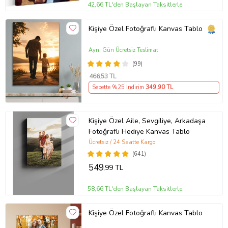
42,66 TL'den Başlayan Taksitlerle
Kişiye Özel Fotoğraflı Kanvas Tablo
El İşçiliği ile Hazırlanan Tablolar
Aynı Gün Ücretsiz Teslimat
(99)
Tablolarımız her aşamasında el
466
,53 TL
işçiliği ile hazırlanmaktadır. Askı
Sepette %25 İndirim
349
,90 TL
aparatları tablo üzerinde
bulunmaktadır. El işçiliği ile
Kişiye Özel Aile, Sevgiliye, Arkadaşa
hazırlanan tablolarımız kargoda
Fotoğraflı Hediye Kanvas Tablo
Ücretsiz / 24 Saatte Kargo
hasar almayacak şekilde
(641)
paketlenerek tarafınıza
549
,99 TL
gönderilmektedir.
58,66 TL'den Başlayan Taksitlerle
Kişiye Özel Fotoğraflı Kanvas Tablo