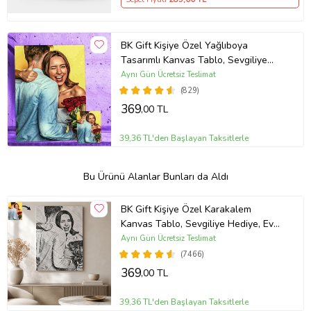
BK Gift Kişiye Özel Yağlıboya
Tasarımlı Kanvas Tablo, Sevgiliye
Hediye, Arkadaşa Hediye, Doğum
Aynı Gün Ücretsiz Teslimat
Günü Hediyesi, Ev Hediyesi
(829)
K
argo Gönderimi Özenli
369
,00 TL
Paketleme
39,36 TL'den Başlayan Taksitlerle
El işçiliği ile hazırlanan
Bu Ürünü Alanlar Bunları da Aldı
tablolarımız kargoda hasar
almayacak şekilde paketlenerek
BK Gift Kişiye Özel Karakalem
tarafınıza gönderilmektedir.
Kanvas Tablo, Sevgiliye Hediye, Ev
Hediyesi, Arkadaşa Hediye
Tablolarımızın müşterilerimize
Aynı Gün Ücretsiz Teslimat
(7466)
güvenle ulaşması için dikkatli ve
369
,00 TL
özenli paketleme yapılmaktadır.
39,36 TL'den Başlayan Taksitlerle