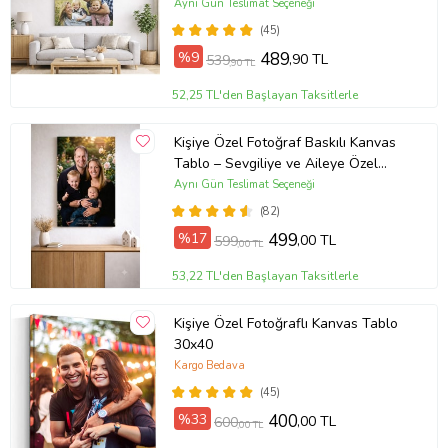
Tablosu (ÇokluRenk)
Aynı Gün Teslimat Seçeneği
(45)
Yüksek Çözünürlükte Baskı
%9
489
,90 TL
539
,90 TL
Kalitesi
52,25 TL'den Başlayan Taksitlerle
Baskılarımız yüksek
Kişiye Özel Fotoğraf Baskılı Kanvas
çözünürlüktedir. Kullandığımız
Tablo – Sevgiliye ve Aileye Özel
boyalar insan sağlığına zararlı
Hediye (ÇokluRenk)
Aynı Gün Teslimat Seçeneği
değildir. Çizilmeye karşı
(82)
dayanıklıdır. Spot ışığı floresan ve
%17
499
,00 TL
599
,00 TL
gün ışığına karşı dayanıklılığı
53,22 TL'den Başlayan Taksitlerle
optimize edilmiş ithal boyalar
Kişiye Özel Fotoğraflı Kanvas Tablo
kullanılmaktadır.
30x40
Kargo Bedava
(45)
%33
400
,00 TL
600
,00 TL