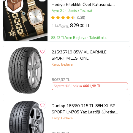
Hediye Bileklikli Özel Kutusunda
(Gold)
Aynı Gün Ücretsiz Teslimat
(128)
829
,00 TL
1149
,00 TL
88,42 TL'den Başlayan Taksitlerle
215/35R19 85W XL CARMILE
SPORT MILESTONE
Kargo Bedava
5067
,37 TL
Sepette %8 İndirim
4661
,98 TL
Dunlop 185/60 R15 TL 88H XL SP
SPORT LM705 Yaz Lastiği (Üretim
Tarihi:2026)
Kargo Bedava