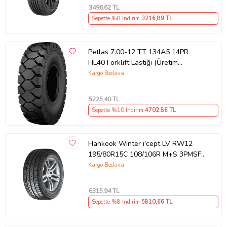
3496
,62 TL
Sepette %8 İndirim
3216
,89 TL
Petlas 7.00-12 TT 134A5 14PR
HL40 Forklift Lastiği (Üretim
Tarihi:2026)
Kargo Bedava
5225
,40 TL
Sepette %10 İndirim
4702
,86 TL
Hankook Winter i'cept LV RW12
195/80R15C 108/106R M+S 3PMSF
8PR Hafif Ticari Kış Lastiği (Üretim
Kargo Bedava
Yılı:2025)
6315
,94 TL
Sepette %8 İndirim
5810
,66 TL