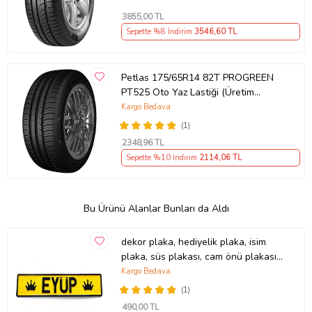
3855
,00 TL
Sepette %8 İndirim
3546
,60 TL
Petlas 175/65R14 82T PROGREEN
PT525 Oto Yaz Lastiği (Üretim
YILI:2025)
Kargo Bedava
(1)
2348
,96 TL
Sepette %10 İndirim
2114
,06 TL
Bu Ürünü Alanlar Bunları da Aldı
dekor plaka, hediyelik plaka, isim
plaka, süs plakası, cam önü plakası,
tırcı plakası (Sarı-Siyah)
Kargo Bedava
(1)
490
,00 TL