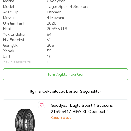
Marka
Goodyear
Model
Eagle Sport 4 Seasons
Araç Tipi
Otomobil
Mevsim
4 Mevsim
Üretim Tarihi
2026
Ebat
205/55R16
Yük Endeksi
94
Hız Endeksi
V
Genişlik
205
Yanak
55
Jant
16
Yakıt Tasarrufu
C
Islak Zeminde Frenleme
B
Lastik Ses Seviyesi
71
Tüm Açıklamayı Gör
ÖNEMLİ BİLGİLER:
✓ 1 Adet Fiyatıdır.
İlginizi Çekebilecek Benzer Seçenekler
✓ Ürünlerimiz 2 yıl garantili ve faturalıdır,
✓ Ürün görselleri temsilidir; Ürün başlığında ne yazıyor ise o size
Goodyear Eagle Sport 4 Seasons
gelmektedir.
215/55R17 98W XL Otomobil 4
Mevsim Lastiği (Üretim Yılı: 2026)
Kargo Bedava
Stoklar sınırlı, kaçırmayın! 🔥🚗