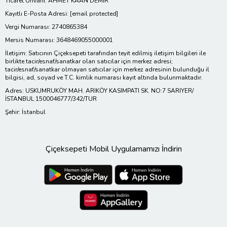
Ticaret Ünvanı: AHMET KAAN DEMİR
Kayıtlı E-Posta Adresi:
[email protected]
Vergi Numarası: 2740865384
Mersis Numarası: 3648469055000001
İletişim: Satıcının Çiçeksepeti tarafından teyit edilmiş iletişim bilgileri ile
birlikte tacir/esnaf/sanatkar olan satıcılar için merkez adresi;
tacir/esnaf/sanatkar olmayan satıcılar için merkez adresinin bulunduğu il
bilgisi, ad, soyad ve T.C. kimlik numarası kayıt altında bulunmaktadır.
Adres: USKUMRUKÖY MAH. ARIKÖY KASIMPATI SK. NO:7 SARIYER/
İSTANBUL 1500046777/342/TUR
Şehir: İstanbul
Çiçeksepeti Mobil Uygulamamızı İndirin