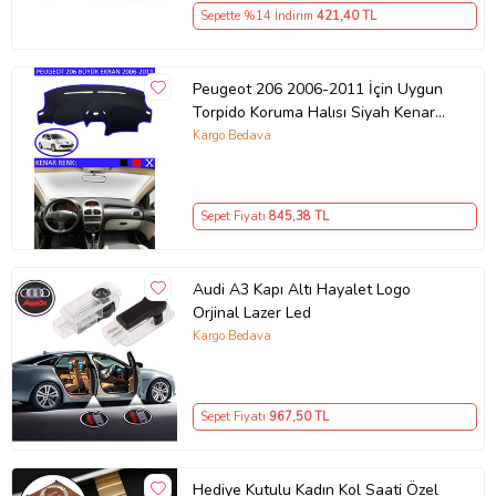
Sepette %14 İndirim
421
,40 TL
Peugeot 206 2006-2011 İçin Uygun
Torpido Koruma Halısı Siyah Kenar
Renk Mavi
Kargo Bedava
Sepet Fiyatı
845
,38 TL
Audi A3 Kapı Altı Hayalet Logo
Orjinal Lazer Led
Kargo Bedava
Sepet Fiyatı
967
,50 TL
Hediye Kutulu Kadın Kol Saati Özel