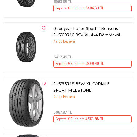
Ürün Kodu:
kcm26725795
6963
,95 TL
Sepette %8 İndirim
6406
,83 TL
Goodyear Eagle Sport 4 Seasons
215/60R16 99V XL 4x4 Dört Mevsim
Lastiği (Üretim Yılı: 2025)
Kargo Bedava
6412
,49 TL
Sepette %8 İndirim
5899
,49 TL
215/35R19 85W XL CARMILE
SPORT MILESTONE
Kargo Bedava
5067
,37 TL
Sepette %8 İndirim
4661
,98 TL