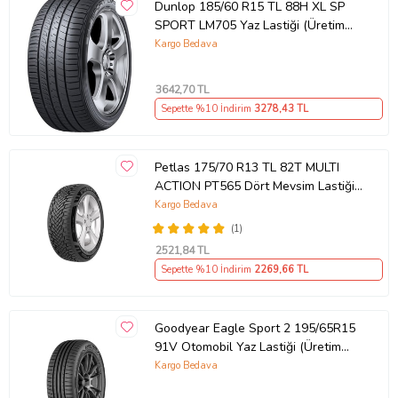
Dunlop 185/60 R15 TL 88H XL SP
SPORT LM705 Yaz Lastiği (Üretim
Tarihi:2026)
Kargo Bedava
3642
,70 TL
Sepette %10 İndirim
3278
,43 TL
Petlas 175/70 R13 TL 82T MULTI
ACTION PT565 Dört Mevsim Lastiği
(Üretim Tarihi:2026)
Kargo Bedava
(1)
2521
,84 TL
Sepette %10 İndirim
2269
,66 TL
Goodyear Eagle Sport 2 195/65R15
91V Otomobil Yaz Lastiği (Üretim
Yılı: 2025)
Kargo Bedava