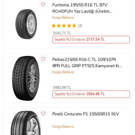
Funtoma 195/55 R16 TL 87V
ROADFUN Yaz Lastiği (Üretim
Tarihi:2026)
Kargo Bedava
(2)
3041
,71 TL
Sepette %10 İndirim
2737
,54 TL
Petlas215/65 R16 C TL 109/107R
8PR FULL GRIP PT925 Kamyonet Kış
Lastiği (Üretim Tarihi:2022)
Kargo Bedava
3982
,98 TL
Sepette %10 İndirim
3584
,68 TL
Pirelli Cinturato P1 195/65R15 91V
Kargo Bedava