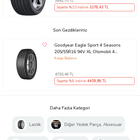
3642
,70 TL
Sepette %10 İndirim
3278
,43 TL
Son Gezdikleriniz
Goodyear Eagle Sport 4 Seasons
205/55R16 94V XL Otomobil 4
Mevsim Lastiği (Üretim Yılı: 2026)
Kargo Bedava
4793
,46 TL
Sepette %8 İndirim
4409
,98 TL
Daha Fazla Kategori
Lastik
Diğer Yedek Parça, Aksesuar