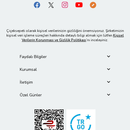
Çiçeksepeti olarak kişisel verilerinizin gizliliğini önemsiyoruz. Şirketimizin
kişisel veri işleme süreçleri hakkında detaylı bilgi almak için lütfen
Kişisel
Verilerin Korunması ve Gizlilik Politikası
’nı inceleyiniz.
Faydalı Bilgiler
Kurumsal
İletişim
Özel Günler