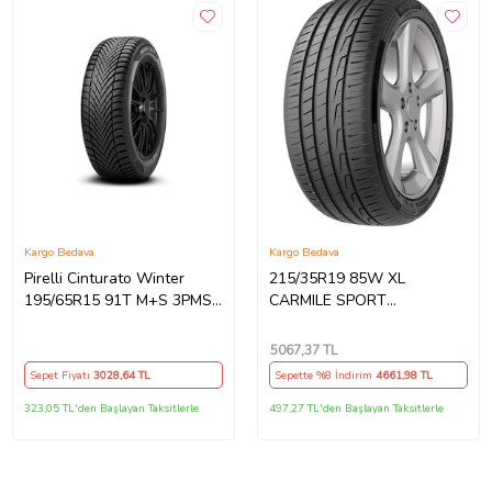
Kargo Bedava
Kargo Bedava
Pirelli Cinturato Winter
215/35R19 85W XL
195/65R15 91T M+S 3PMSF
CARMILE SPORT
Oto Kış Lastiği (Üretim
MILESTONE
Yılı:2025)
5067
,37 TL
Sepet Fiyatı
3028
,64 TL
Sepette %8 İndirim
4661
,98 TL
323,05 TL'den Başlayan Taksitlerle
497,27 TL'den Başlayan Taksitlerle