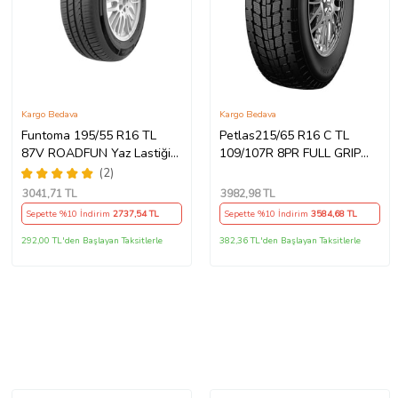
Kargo Bedava
Kargo Bedava
Funtoma 195/55 R16 TL
Petlas215/65 R16 C TL
87V ROADFUN Yaz Lastiği
109/107R 8PR FULL GRIP
(Üretim Tarihi:2026)
PT925 Kamyonet Kış Lastiği
(2)
(Üretim Tarihi:2022)
3041
,71 TL
3982
,98 TL
Sepette %10 İndirim
2737
,54 TL
Sepette %10 İndirim
3584
,68 TL
292,00 TL'den Başlayan Taksitlerle
382,36 TL'den Başlayan Taksitlerle