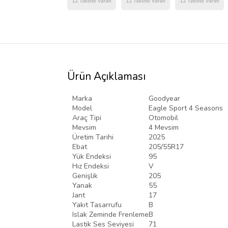
Ürün Açıklaması
Marka
Goodyear
Model
Eagle Sport 4 Seasons
Araç Tipi
Otomobil
Mevsim
4 Mevsim
Üretim Tarihi
2025
Ebat
205/55R17
Yük Endeksi
95
Hız Endeksi
V
Genişlik
205
Yanak
55
Jant
17
Yakıt Tasarrufu
B
Islak Zeminde Frenleme
B
Lastik Ses Seviyesi
71