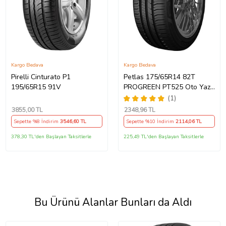
Kargo Bedava
Kargo Bedava
Pirelli Cinturato P1
Petlas 175/65R14 82T
195/65R15 91V
PROGREEN PT525 Oto Yaz
Lastiği (Üretim YILI:2025)
(1)
3855
,00 TL
2348
,96 TL
Sepette %8 İndirim
3546
,60 TL
Sepette %10 İndirim
2114
,06 TL
378,30 TL'den Başlayan Taksitlerle
225,49 TL'den Başlayan Taksitlerle
Bu Ürünü Alanlar Bunları da Aldı