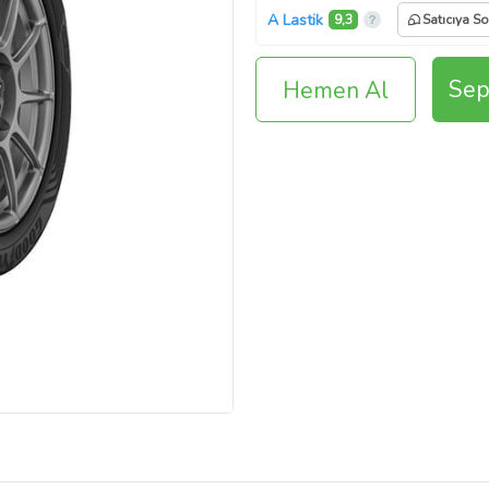
A Lastik
9,3
Satıcıya So
Sep
Hemen Al