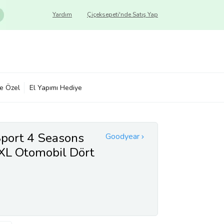
Yardım
Çiçeksepeti'nde Satış Yap
ye Özel
El Yapımı Hediye
port 4 Seasons
Goodyear
L Otomobil Dört
retim Yılı: 2025)