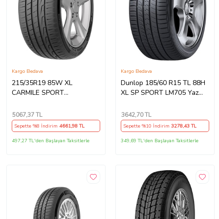
Kargo Bedava
Kargo Bedava
215/35R19 85W XL
Dunlop 185/60 R15 TL 88H
CARMILE SPORT
XL SP SPORT LM705 Yaz
MILESTONE
Lastiği (Üretim Tarihi:2026)
5067
,37 TL
3642
,70 TL
Sepette %8 İndirim
4661
,98 TL
Sepette %10 İndirim
3278
,43 TL
497,27 TL'den Başlayan Taksitlerle
349,69 TL'den Başlayan Taksitlerle