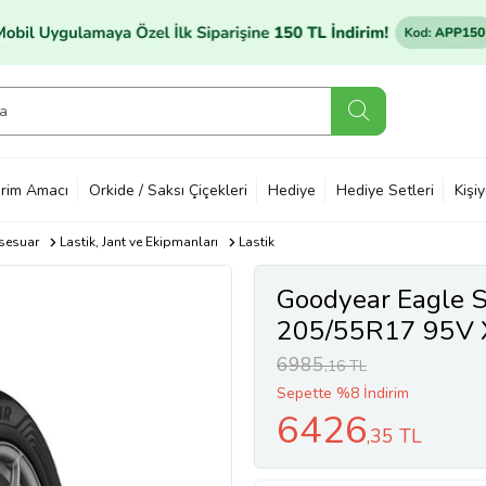
rim Amacı
Orkide / Saksı Çiçekleri
Hediye
Hediye Setleri
Kişi
sesuar
Lastik, Jant ve Ekipmanları
Lastik
Goodyear Eagle S
205/55R17 95V X
Mevsim Lastiği (Ü
6985
,16 TL
Sepette %8 İndirim
6426
,35 TL