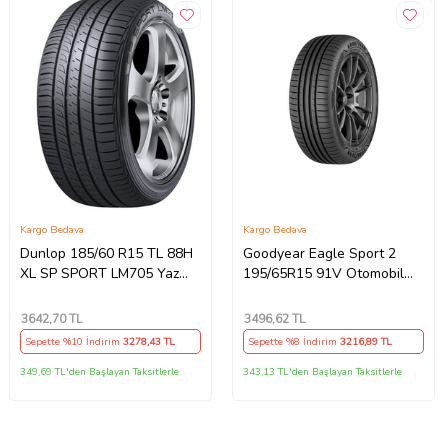
Kargo Bedava
Kargo Bedava
Dunlop 185/60 R15 TL 88H
Goodyear Eagle Sport 2
XL SP SPORT LM705 Yaz
195/65R15 91V Otomobil
Lastiği (Üretim Tarihi:2026)
Yaz Lastiği (Üretim Yılı:
2025)
3642
,70 TL
3496
,62 TL
Sepette %10 İndirim
3278
,43 TL
Sepette %8 İndirim
3216
,89 TL
349,69 TL'den Başlayan Taksitlerle
343,13 TL'den Başlayan Taksitlerle