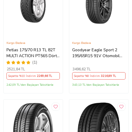
Kargo Bedava
Kargo Bedava
Petlas 175/70 R13 TL 82T
Goodyear Eagle Sport 2
MULTI ACTION PT565 Dört
195/65R15 91V Otomobil
Mevsim Lastiği (Üretim
Yaz Lastiği (Üretim Yılı:
(1)
Tarihi:2026)
2025)
2521
,84 TL
3496
,62 TL
Sepette %10 İndirim
2269
,66 TL
Sepette %8 İndirim
3216
,89 TL
242,09 TL'den Başlayan Taksitlerle
343,13 TL'den Başlayan Taksitlerle