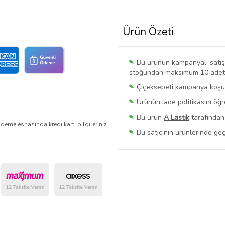
Ürün Özeti
Bu ürünün kampanyalı satışı 
stoğundan maksimum 10 adet sa
Çiçeksepeti kampanya koşull
Ürünün iade politikasını öğ
Bu ürün
A Lastik
tarafından 
deme esnasında kredi kartı bilgileriniz
Bu satıcının ürünlerinde geç
Bu Satıcının
Tüm Ürünlerini
Ürün sayfasında gördüğünüz f
belirlenmektedir.