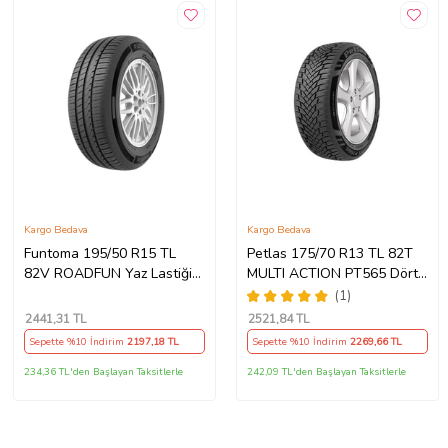
Kargo Bedava
Kargo Bedava
Funtoma 195/50 R15 TL
Petlas 175/70 R13 TL 82T
82V ROADFUN Yaz Lastiği
MULTI ACTION PT565 Dört
(Üretim Tarihi:2026)
Mevsim Lastiği (Üretim
(1)
Tarihi:2026)
2441
,31 TL
2521
,84 TL
Sepette %10 İndirim
2197
,18 TL
Sepette %10 İndirim
2269
,66 TL
234,36 TL'den Başlayan Taksitlerle
242,09 TL'den Başlayan Taksitlerle