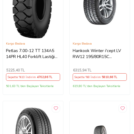
Kargo Bedava
Kargo Bedava
Petlas 7.00-12 TT 134A5
Hankook Winter i'cept LV
14PR HL40 Forklift Lastiği
RW12 195/80R15C
(Üretim Tarihi:2026)
108/106R M+S 3PMSF 8PR
Hafif Ticari Kış Lastiği
5225
,40 TL
6315
,94 TL
(Üretim Yılı:2025)
Sepette %10 İndirim
4702
,86 TL
Sepette %8 İndirim
5810
,66 TL
501,63 TL'den Başlayan Taksitlerle
619,80 TL'den Başlayan Taksitlerle