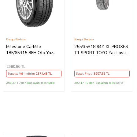
Kargo Bedava
Kargo Bedava
Milestone CarMile
255/35R18 94Y XL PROXES
185/65R15 88H Oto Yaz
T1 SPORT TOYO Yaz Lastiği
Lastiği (Üretim Yılı:2026)
2016 *
2580
,96 TL
Sepette %8 İndirim
2374
,48 TL
Sepet Fiyatı
3657
,92 TL
253,27 TL'den Başlayan Taksitlerle
390,17 TL'den Başlayan Taksitlerle