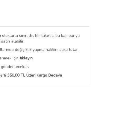
stoklarla sınırlıdır. Bir tüketici bu kampanya
tın alabilir.
arında değişiklik yapma hakkını saklı tutar.
renmek için
tıklayın.
gönderilecektir.
erli
350,00 TL Üzeri Kargo Bedava
 Görüntüle
iyat bilgileri, satıcı tarafından