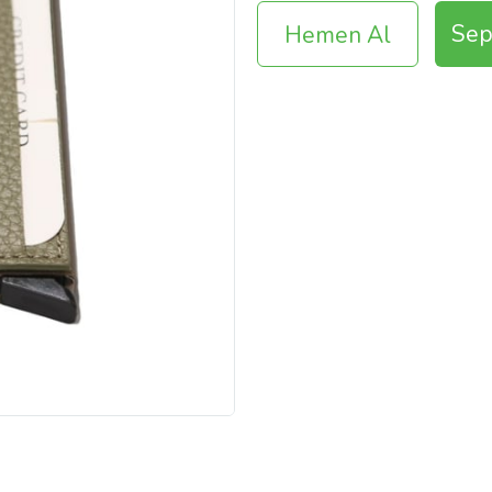
Sep
Hemen Al