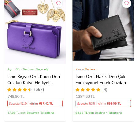
Aynı Gün Teslimat Seçeneği
Kargo Bedava
İsme Kişiye Özel Kadın Deri
İsme Özel Hakiki Deri Çok
Cüzdan Kolye Hediyeli
Fonksiyonel Erkek Cüzdan
SEVGİLİYE ANNEYE
(657)
(4)
ARKADAŞINIZA KENDİNİZE
749
,90 TL
1384
,60 TL
HEDİYE (Mor)
Sepette %15 İndirim
637
,42 TL
Sepette %35 İndirim
899
,99 TL
67,99 TL'den Başlayan Taksitlerle
95,99 TL'den Başlayan Taksitlerle