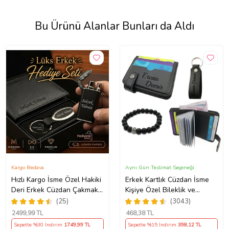
Bu Ürünü Alanlar Bunları da Aldı
Kargo Bedava
Aynı Gün Teslimat Seçeneği
Hızlı Kargo İsme Özel Hakiki
Erkek Kartlık Cüzdan İsme
Deri Erkek Cüzdan Çakmak
Kişiye Özel Bileklik ve
ve Anahtarlık Hediye Seti,
Anahtarlık Hediye (Siyah)
(25)
(3043)
Sevgiliye, Eşe, Babaya,
2499
,99 TL
468
,38 TL
Arkadaşa Kişiye Özel
Sepette %30 İndirim
1749
,99 TL
Sepette %15 İndirim
398
,12 TL