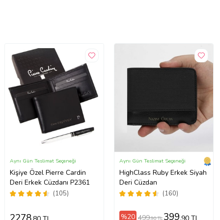
Aynı Gün Teslimat Seçeneği
Aynı Gün Teslimat Seçeneği
Kişiye Özel Pierre Cardin
HighClass Ruby Erkek Siyah
Deri Erkek Cüzdanı P2361
Deri Cüzdan
(105)
(160)
399
2278
%20
499
,90 TL
,80 TL
,90 TL