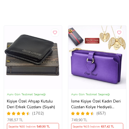
Aynı Gün Teslimat Seçeneği
Aynı Gün Teslimat Seçeneği
Kişiye Özel Ahşap Kutulu
İsme Kişiye Özel Kadın Deri
Deri Erkek Cüzdanı (Siyah)
Cüzdan Kolye Hediyeli
SEVGİLİYE ANNEYE
(1702)
(657)
ARKADAŞINIZA KENDİNİZE
785
,57 TL
749
,90 TL
HEDİYE (Mor)
Sepette %30 İndirim
549
,90 TL
Sepette %15 İndirim
637
,42 TL