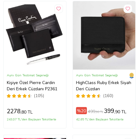
Aynı Gün Teslimat Seçeneği
Aynı Gün Teslimat Seçeneği
Kişiye Özel Pierre Cardin
HighClass Ruby Erkek Siyah
Deri Erkek Cüzdanı P2361
Deri Cüzdan
(105)
(160)
399
2278
%20
499
,90 TL
,80 TL
,90 TL
243,07 TL'den Başlayan Taksitlerle
42,65 TL'den Başlayan Taksitlerle