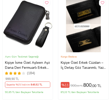
Aynı Gün Teslimat Seçeneği
Kargo Bedava
Kişiye İsme Özel Ayleen Ayz
Kişiye Özel Erkek Cüzdan –
Dana Deri Fermuarlı Erkek
İç Detay Göz Tasarımlı, Yazılı
Kartlık Cüzdan Anahtarlık
Siyah Cüzdan
(184)
hediye (Siyah)
999
,90 TL
800
%11
Sepette %15 İndirim
849
,92 TL
900
,00 TL
,00 TL
90,65 TL'den Başlayan Taksitlerle
85,33 TL'den Başlayan Taksitlerle