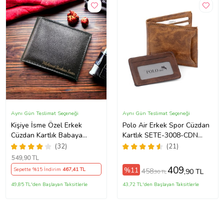
Aynı Gün Teslimat Seçeneği
Aynı Gün Teslimat Seçeneği
Kişiye İsme Özel Erkek
Polo Air Erkek Spor Cüzdan
Cüzdan Kartlık Babaya
Kartlık SETE-3008-CDN
Arkadaşa Sevgiliye Kendine
(Taba)
(32)
(21)
Hediye
549
,90 TL
409
%11
Sepette %15 İndirim
467
,41 TL
458
,90 TL
,90 TL
49,85 TL'den Başlayan Taksitlerle
43,72 TL'den Başlayan Taksitlerle