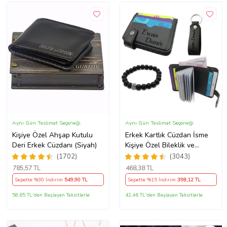
Aynı Gün Teslimat Seçeneği
Aynı Gün Teslimat Seçeneği
Kişiye Özel Ahşap Kutulu
Erkek Kartlık Cüzdan İsme
Deri Erkek Cüzdanı (Siyah)
Kişiye Özel Bileklik ve
Anahtarlık Hediye (Siyah)
(1702)
(3043)
785
,57 TL
468
,38 TL
Sepette %30 İndirim
549
,90 TL
Sepette %15 İndirim
398
,12 TL
58,65 TL'den Başlayan Taksitlerle
42,46 TL'den Başlayan Taksitlerle