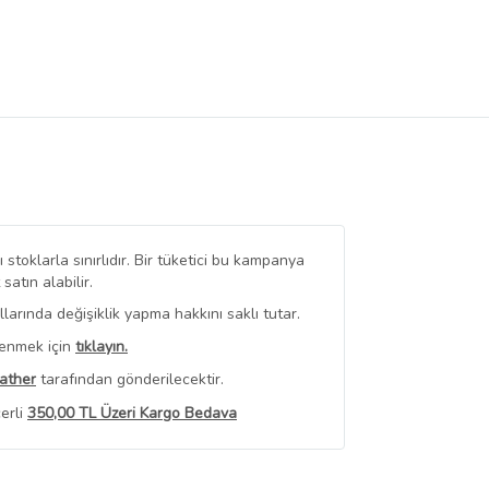
stoklarla sınırlıdır. Bir tüketici bu kampanya
tın alabilir.
arında değişiklik yapma hakkını saklı tutar.
renmek için
tıklayın.
ather
tarafından gönderilecektir.
erli
350,00 TL Üzeri Kargo Bedava
 Görüntüle
iyat bilgileri, satıcı tarafından