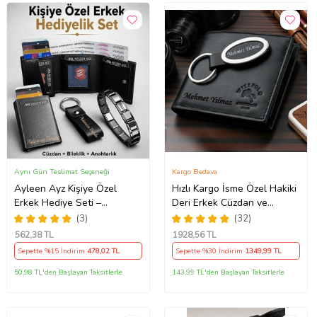
Aynı Gün Teslimat Seçeneği
Kargo Bedava
Ayleen Ayz Kişiye Özel
Hızlı Kargo İsme Özel Hakiki
Erkek Hediye Seti –
Deri Erkek Cüzdan ve
Mekanizmalı Deri Cüzdan
Anahtarlık Hediye Seti,
(3)
(32)
Kartlık, Çelik Bileklik ve
Sevgiliye, Eşe, Babaya,
562
,38 TL
1928
,56 TL
Anahtarlık (Siyah)
Arkadaşa Kişiye Özel
Sepette %15 İndirim
478
,02 TL
Sepette %30 İndirim
1349
,99 TL
Hediye
50,98 TL'den Başlayan Taksitlerle
143,99 TL'den Başlayan Taksitlerle